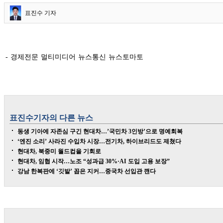
표진수 기자
- 경제전문 멀티미디어 뉴스통신 뉴스토마토
표진수
기자의 다른 뉴스
동생 기아에 자존심 구긴 현대차…’국민차 3인방’으로 명예회복
‘엔진 소리’ 사라진 수입차 시장…전기차, 하이브리드도 제쳤다
현대차, 북중미 월드컵을 기회로
현대차, 임협 시작…노조 “성과급 30%·AI 도입 고용 보장”
강남 한복판에 ‘깃발’ 꼽은 지커…중국차 선입관 깬다