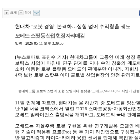
크게
작게
현대차 ‘로봇 경영’ 본격화…실험 넘어 수익창출 궤도
모베드·스팟 등 산업 현장 자리매김
입력 : 2026-05-11 오후 3:39:55
[뉴스토마토 표진수 기자] 현대차그룹이 그동안 미래 성장 
보틱스 사업이 마침내 연구 단계를 지나 수익 창출의 궤도
소형 이동형 로봇 플랫폼 모베드의 판매뿐만 아니라, 자회
4족 보행 로봇 스팟은 이미 글로벌 산업현장의 안전 관리자
현대차그룹 로보틱스랩의 소형 모빌리티 플랫폼 '모베드(MobED)'의 시연이 진행
11일 업계에 따르면, 현대차는 올 하반기 중 모베드를 양산할
난 3월 서울 코엑스에서 열린 ‘2026 스마트공장·자동화산업전(
모베드 얼라이언스 출범식을 개최하고, 모베드의 국내 판매를
모베드는 자율주행 로봇 구현을 위한 연구개발용 모델인 베이직
행 기술이 적용된 프로(Pro) 등 두 가지 라인업으로 구성됩니다
반 알고리즘과 라이다·카메라 융합 센서를 탑재해 복잡한 