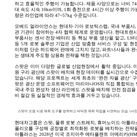
하고 효율적인 주행이 가능합니다. 제품 사양으로는 너비 74cm
대 속도 시속 10km이며, 1회 충전으로 4시간 이상 주행이 
량은 라인업에 따라 47~57kg 수준입니다.
모베드 얼라이언스는 현대차·기아 로보틱스랩, 국내 부품사, 
관 기관이 참여하는 4자 협력 체계로 운영됩니다. 현대트랜시스
부품사는 센서·전장·배터리 등 핵심 부품 생산을 맡고, L
등 5개 로봇 솔루션 기업은 산업 맞춤형 서비스 구성 및 현
이처럼 단순 하드웨어 판매에 그치지 않고, 파트너사들과 
는 생태계 주도형 상용화 전략을 택한 것입니다.
스팟은 이미 다양한 글로벌 산업현장에서 활약 중입니다. 
원 구리 광산에 스팟이 배치돼 현장 데이터를 실시간으로 수
았습니다. 해당 프로젝트는 세계 최초의 ‘완전 자율 광산’ 구
팟은 광산 운영 소프트웨어인 마리아나OS와 직접 통합되는
국내 주요 완성차 생산 라인에도 스팟을 배치해 안전 점검
비 절감 등 실질적인 경제적 효과를 거두고 있습니다.
스팟이 오염 시료 채취 도구를 장착하고 바닥면 채취 작업을 시연하는 모습. (사
현대차그룹은 스팟, 물류 로봇 스트레치, 휴머노이드 아틀라스
폴리오를 구성해 공정별로 최적화된 로봇을 배치하는 전략을
아틀라스는 2028년 미국 조지아주 메타플랜트 아메리카(HM