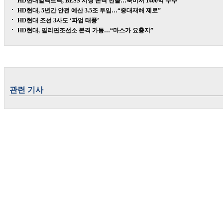
HD현대일렉트릭, BESS 시장 본격 진출…북미서 1400억 수주
HD현대, 5년간 안전 예산 3.5조 투입…“중대재해 제로”
HD현대 조선 3사도 ‘파업 태풍’
HD현대, 필리핀조선소 본격 가동…“마스가 요충지”
관련 기사