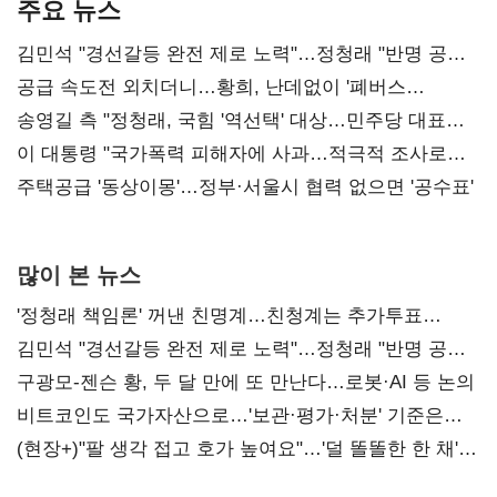
주요 뉴스
김민석 "경선갈등 완전 제로 노력"…정청래 "반명 공세
사과부터"
공급 속도전 외치더니…황희, 난데없이 '폐버스
리모델링' 제안
송영길 측 "정청래, 국힘 '역선택' 대상…민주당 대표로
총선 지휘 못해"
이 대통령 "국가폭력 피해자에 사과…적극적 조사로
진실 밝혀야"
주택공급 '동상이몽'…정부·서울시 협력 없으면 '공수표'
많이 본 뉴스
'정청래 책임론' 꺼낸 친명계…친청계는 추가투표
때리기
김민석 "경선갈등 완전 제로 노력"…정청래 "반명 공세
사과부터"
구광모-젠슨 황, 두 달 만에 또 만난다…로봇·AI 등 논의
비트코인도 국가자산으로…'보관·평가·처분' 기준은
숙제
(현장+)"팔 생각 접고 호가 높여요"…'덜 똘똘한 한 채'
20억 키맞추기