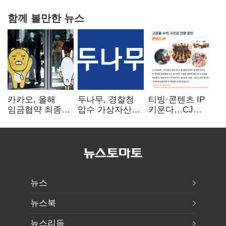
함께 볼만한 뉴스
카카오, 올해
두나무, 경찰청
티빙·콘텐츠 IP
임금협약 최종
압수 가상자산
키운다…CJ
타결…연봉 6.3%
보관 맡는다…
ENM, 하반기
인상·격려금
커스터디 사업
글로벌 확장 가속
300만원
최종 낙찰
뉴스
뉴스북
뉴스리듬