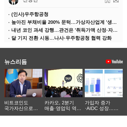
(인사)우주항공청
높아진 부채비율 200% 문턱…가상자산업계 '생존 시험대'
내년 코인 과세 강행…관건은 '취득가액 산정·자산 이동'
달 기지 전환 시동…나사·우주항공청 협력 강화
뉴스리듬
비트코인도
카카오, 2분기
가입자 증가
국가자산으로…'
매출·영업익 역대
·AIDC 성장…
보관·평가·처분'
최대…에이전트
SKT 2분기 성장
기준은 숙제
AI 수익화 관건
본궤도