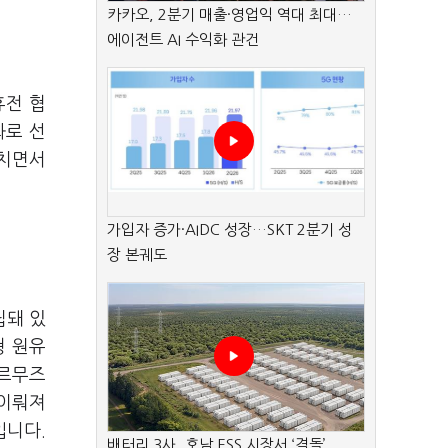
카카오, 2분기 매출·영업익 역대 최대…
에이전트 AI 수익화 관건
휴전 협
화로 선
겹치면서
가입자 증가·AIDC 성장…SKT 2분기 성
장 본궤도
립돼 있
형 원유
호르무즈
 이뤄져
입니다.
배터리 3사, 호남 ESS 시장서 ‘격돌’