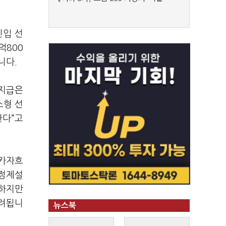
진입 선
억800
니다.
 지급은
소형 선
한다”고
 카자흐
 정제설
재하지만
우려됩니
뉴스북