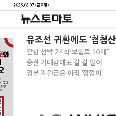
2026.08.07 (금요일)
유조선 귀환에도 ‘첩첩산
갇힌 선박 24척·보험료 10배↑
종전 기대감에도 갈 길 멀어
정부 지원금은 아직 ‘깜깜이’