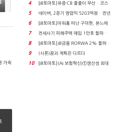
격…추미애, 20년...
엘
4
[IB토마토]유증·CB 줄줄이 무산…코스
닥 벌점 급증에 ...
5
네이버, 2분기 영업익 5203억원…전년
비 0.2% 감소...
6
[IB토마토]아워홈 떠난 구미현, 본느에
340억 베팅…가...
7
전세사기 피해주택 매입 1만호 돌파…
누적 피해자 4만2...
8
[IB토마토]JB금융 RORWA 2% 돌파…
실적 견인은 은행 ...
9
(시론)꿈과 계획은 다르다
환 가속
10
[IB토마토](AI 보험혁신)①생산성 최대
80% 개선…현실...