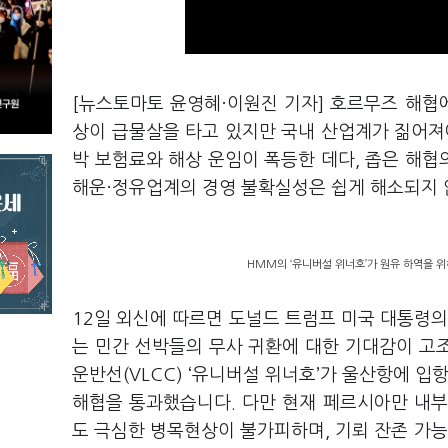
[뉴스토마토 윤영혜·이원진 기자] 호르무즈 해협
상이 급물살을 타고 있지만 국내 산업계가 짊어져
박 보험료와 해상 운임이 폭등한 데다, 좁은 해
해운·정유업계의 경영 불확실성은 쉽게 해소되지 
HMM의 ‘유니버설 위너호’가 원유 하역을 위
12일 외신에 따르면 도널드 트럼프 미국 대통령의
는 민간 선박들의 무사 귀환에 대한 기대감이 고
운반선(VLCC) ‘유니버설 위너호’가 울산항에 입
해협을 통과했습니다. 다만 현재 페르시아만 내부에
도 극심한 병목현상이 불가피하며, 기뢰 잔존 가