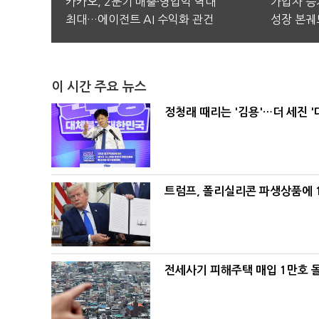
카카오, 2분기 매출·영업익 역대
가입자 증가
최대…에이전트 AI 수익화 관건
성장 본궤
이 시간 주요 뉴스
정청래 때리는 '김용'…더 세진 '
트럼프, 폴리실리콘 파생상품에 1
전세사기 피해주택 매입 1만호 