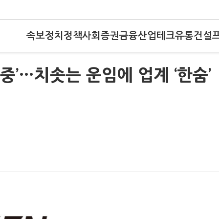
속보
정치
정책
사회
증권
금융
산업
테크
유통
건설
중’…치솟는 운임에 업계 ‘한숨’