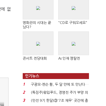
밖에 없
영화관의 시대는 끝
"CD로 구워오세요"
났다?
콘서트 전당대회
AI 인재 쟁탈전
인기뉴스
1
구광모-젠슨 황, 두 달 만에 또 만난다…
로봇·AI 등 논...
2
(특징주)윙입푸드, 경영진 주가 부양 의
지에 상한가...
3
(민선 9기 한달)③'7조 채무' 곳간에 충