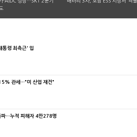
·AIDC 성장…SKT 2분기
배터리 3사, 호남 ESS 시장서 ‘격돌
도
대통령 최측근' 입
5% 관세…"미 산업 재건"
돌파…누적 피해자 4만278명