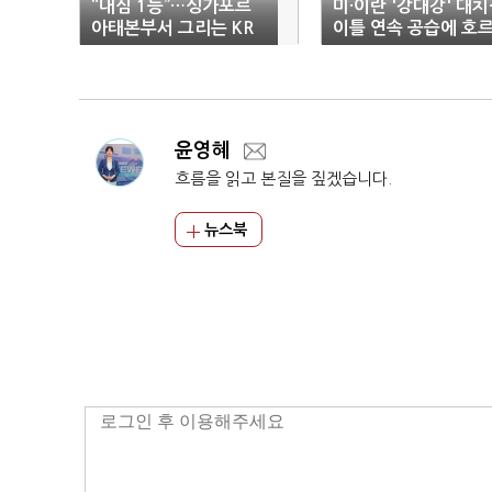
“내심 1등”…싱가포르
미·이란 '강대강' 대치
아태본부서 그리는 KR
이틀 연속 공습에 호
의 기술 표준
무즈 전면 폐쇄
윤영혜
흐름을 읽고 본질을 짚겠습니다.
뉴스북