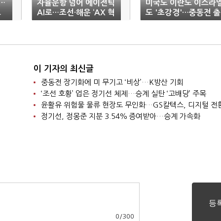
…
자율운항 넘어 에이전틱
미국도 이란도 이스라
르
AI로…조선·해운 ‘AX 혁
도 '초강경'…중동전 출
신’ 속도
구 '깜깜'
이 기자의 최신글
중동전 장기화에 미 무기고 ‘비상’…K방산 기회
‘조선 호황’ 업은 정기선 체제…승계 실탄 ‘고배당’ 주목
윤활유 위험물 물류 현장도 무인화…GS칼텍스, 디지털 전
정기선, 정몽준 지분 3.54％ 증여받아…승계 가속화
0
/
300