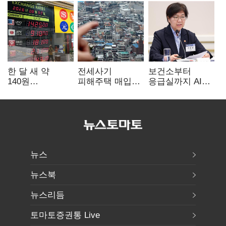
한 달 새 약
전세사기
보건소부터
140원
피해주택 매입
응급실까지 AI
급락…'역대급
1만호 돌파…
확산…지역의료
엔저'에 원화
누적 피해자
혁신 본격화
변곡점
4만278명
뉴스
뉴스북
뉴스리듬
토마토증권통 Live