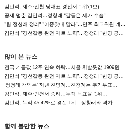
0.86%p(2보)
김민석, 제주·인천 당대표 경선서 '1위'(1보)
공세 멈춘 김민석…정청래 "갈등은 제가 수습"
"팀 정청래 정리" "이중잣대 말라"…민주 최고위원 계파
다툼 격화
김민석 "경선갈등 완전 제로 노력"…정청래 "반명 공세
사과부터"
많이 본 뉴스
전국 기름값 12주 연속 하락…서울 휘발윳값 1909원
김민석 "경선갈등 완전 제로 노력"…정청래 "반명 공세
사과부터"
'정청래 책임론' 꺼낸 친명계…친청계는 추가투표
때리기
김민석, 제주·인천서 승리…누적 득표율 '1위
탈환'(종합)
김민석, 누적 45.42%로 경선 1위…정청래와 격차
0.86%p(2보)
함께 볼만한 뉴스