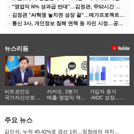
"영업익 N% 성과급 반대"…김정관, 주52시간 손질 예고
김정관 "AI혁명 놓치면 성장 끝"…메가프로젝트·메가특구 속도전
통신 3사, 개인정보 침해 면책 등 자진 시정…공정위 "이용자 권리 강화"
뉴스리듬
비트코인도
카카오, 2분기
가입자 증가
국가자산으로…'
매출·영업익 역대
·AIDC 성장…
보관·평가·처분'
최대…에이전트
SKT 2분기 성장
기준은 숙제
AI 수익화 관건
본궤도
주요 뉴스
김민석, 누적 45.42%로 경선 1위…정청래와 격차