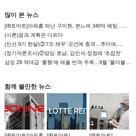
많이 본 뉴스
[IB토마토]아워홈 떠난 구미현, 본느에 340억 베팅…
가족 지배체제 구축
(시론)꿈과 계획은 다르다
(민선 9기 한달)③'7조 채무' 곳간에 충격…추미애,
20년만에 '비상재정' 선언 승부수
(정기여론조사)②당심·호남, 김민석-정청래 '초접전'
삼성 Z8 역대급 ‘흥행’에 애플 반격 주목…9월 ‘폴더블
대전’
함께 볼만한 뉴스
[IB토마토]아워홈
[IB토마토]
[IB토마토]