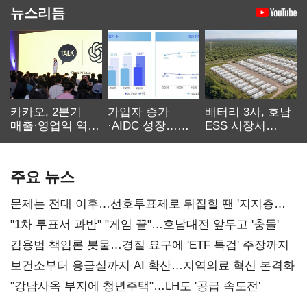
뉴스리듬
카카오, 2분기
가입자 증가
배터리 3사, 호남
매출·영업익 역대
·AIDC 성장…
ESS 시장서
최대…에이전트
SKT 2분기 성장
‘격돌’
AI 수익화 관건
본궤도
주요 뉴스
문제는 전대 이후…선호투표제로 뒤집힐 땐 '지지층
불복'
"1차 투표서 과반" "게임 끝"…호남대전 앞두고 '충돌'
김용범 책임론 봇물…경질 요구에 'ETF 특검' 주장까지
보건소부터 응급실까지 AI 확산…지역의료 혁신 본격화
"강남사옥 부지에 청년주택"…LH도 '공급 속도전'