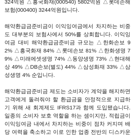
324억원 △
흥국화재(000540)
5802억원 △
롯데손해
보험(000400)
3244억원입니다.
해약환급금준비금이 이익잉여금에서 차지하는 비중
도 대부분의 보험사에서 50%를 상회합니다. 이익잉
여금 대비 해약환급금준비금 규모는 △한화손보 9
2% △흥국화재 84% △롯데손보 81% △한화생명 7
9% △미래에셋생명 74% △동양생명 73% △현대해
상 49% △DB손보(별도) 44% △삼성화재 33% △삼
성생명 4% 순입니다.
해약환급금준비금 제도는 소비자가 계약을 해지하면
고객에게 돌려줘야 할 환급금을 안정적으로 지급하
기 위해 새 회계제도 IFRS17과 함께 도입됐습니다.
일종의 소비자 보호 역할을 하는 셈이지만, 적립금이
이익잉여금 내에서 차지하는 비중이 점차 커지며 배
당 여력을 축소하고 이로 인한 업종 전반의 디스카운