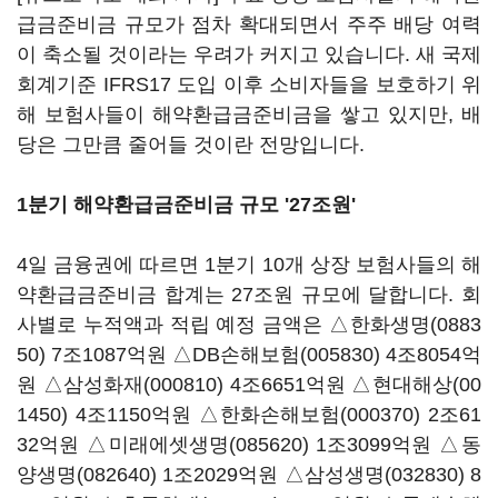
급금준비금 규모가 점차 확대되면서 주주 배당 여력
이 축소될 것이라는 우려가 커지고 있습니다. 새 국제
회계기준 IFRS17 도입 이후 소비자들을 보호하기 위
해 보험사들이 해약환급금준비금을 쌓고 있지만, 배
당은 그만큼 줄어들 것이란 전망입니다.
1분기 해약환급금준비금 규모 '27조원'
4일 금융권에 따르면 1분기 10개 상장 보험사들의 해
약환급금준비금 합계는 27조원 규모에 달합니다. 회
사별로 누적액과 적립 예정 금액은 △
한화생명(0883
50)
7조1087억원 △
DB손해보험(005830)
4조8054억
원 △
삼성화재(000810)
4조6651억원 △
현대해상(00
1450)
4조1150억원 △
한화손해보험(000370)
2조61
32억원 △
미래에셋생명(085620)
1조3099억원 △
동
양생명(082640)
1조2029억원 △
삼성생명(032830)
8