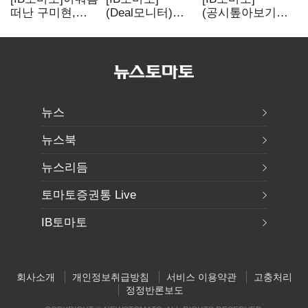
떠난 구미현,
(Deal모니터)
(공시톺아보기)
본느에 340억
롯데리츠, 회사채
투자판단 공시,
베팅…가족
발행…빠듯한
무엇이 '중요한
지배체제 구축
유동성 차환으로
경영사항'일까
대응
뉴스
뉴스북
뉴스리듬
토마토증권통 Live
IB토마토
회사소개
개인정보취급방침
서비스 이용약관
고충처리
정정반론보도