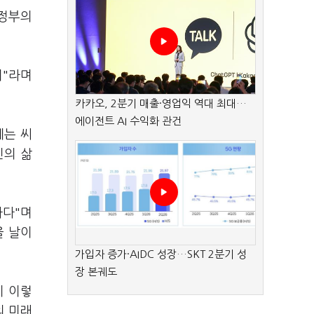
 정부의
괴"라며
카카오, 2분기 매출·영업익 역대 최대…
에이전트 AI 수익화 관건
세는 씨
민의 삶
하다"며
을 날이
가입자 증가·AIDC 성장…SKT 2분기 성
장 본궤도
이 이렇
의 미래