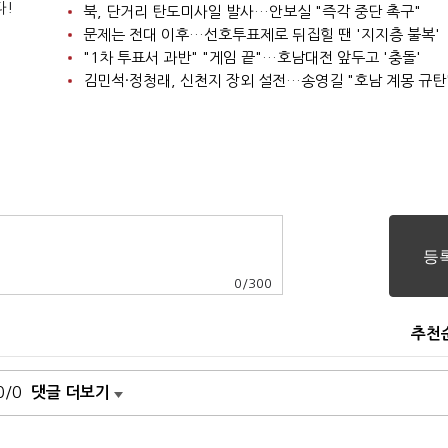
다!
북, 단거리 탄도미사일 발사…안보실 "즉각 중단 촉구"
문제는 전대 이후…선호투표제로 뒤집힐 땐 '지지층 불복'
"1차 투표서 과반" "게임 끝"…호남대전 앞두고 '충돌'
김민석·정청래, 신천지 장외 설전…송영길 "호남 계몽 규탄
0
/
300
추천
0/0
댓글 더보기