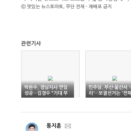
ⓒ 맛있는 뉴스토마토, 무단 전재 - 재배포 금지
관련기사
박완수, 경남지사 연임
민주당, 부산·울산서 
성공…김경수 "기대 부
리'…보궐선거는 '전패
응 못해 죄송"
동지훈