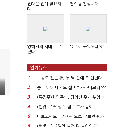
집다운 집이 필요하
편의점 전성시대
다
영화관의 시대는 끝
"CD로 구워오세요"
났다?
인기뉴스
1
구광모-젠슨 황, 두 달 만에 또 만난다…
국
로봇·AI 등 논...
2
중국 이어 대만도 설비투자…메모리 ‘삼
국전쟁’
3
(특징주)윙입푸드, 경영진 주가 부양 의
지에 상한가...
4
(현장+)"팔 생각 접고 호가 높여
요"…'덜 똘똘한 한 채' 20...
5
비트코인도 국가자산으로…'보관·평가·
처분' 기준은 ...
6
(현장+)"12일엔 물건 다 들어와요"…