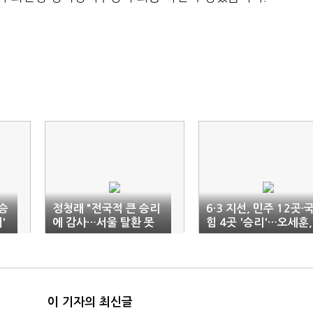
'승
정청래 "전국적 큰 승리
6·3 지선, 민주 12곳·
'
에 감사…서울 탈환 못
힘 4곳 '승리'…오세훈,
해 아프다"
서울서 '역전승'
이 기자의 최신글