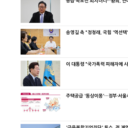
공급 속도전 외치더니…황희, 난
송영길 측 "정청래, 국힘 '역선
이 대통령 "국가폭력 피해자에 
주택공급 '동상이몽'…정부·서울시
'금융복합기업집단' 토스, 전 