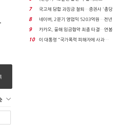
빈 매대 채우며 문 연 ...
7
국고채 담합 과징금 철퇴…증권사 '충당
금 폭탄' 우려...
8
네이버, 2분기 영업익 5203억원…전년
"
비 0.2% 감소...
9
카카오, 올해 임금협약 최종 타결…연봉
6.3% 인상·격려...
10
이 대통령 "국가폭력 피해자에 사과…
적극적 조사로 진...
순