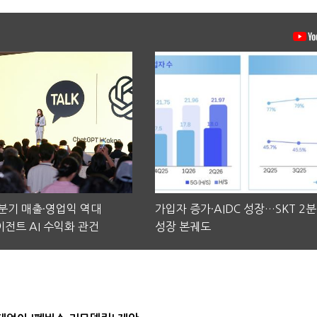
2분기 매출·영업익 역대
가입자 증가·AIDC 성장…SKT 2
전트 AI 수익화 관건
성장 본궤도