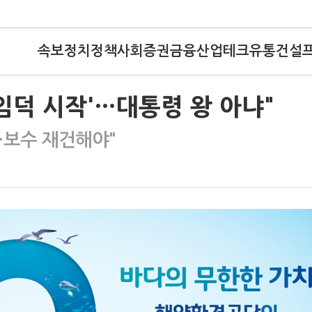
속보
정치
정책
사회
증권
금융
산업
테크
유통
건설
임덕 시작'…대통령 왕 아냐"
…보수 재건해야"