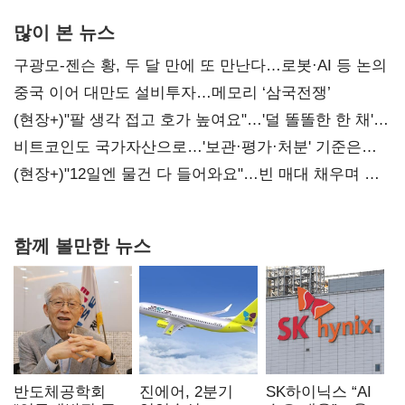
많이 본 뉴스
구광모-젠슨 황, 두 달 만에 또 만난다…로봇·AI 등 논의
중국 이어 대만도 설비투자…메모리 ‘삼국전쟁’
(현장+)"팔 생각 접고 호가 높여요"…'덜 똘똘한 한 채'
20억 키맞추기
비트코인도 국가자산으로…'보관·평가·처분' 기준은
숙제
(현장+)"12일엔 물건 다 들어와요"…빈 매대 채우며 문
연 홈플러스
함께 볼만한 뉴스
반도체공학회
진에어, 2분기
SK하이닉스 “AI