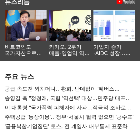
뉴스리듬
비트코인도
카카오, 2분기
가입자 증가
국가자산으로…'
매출·영업익 역대
·AIDC 성장…
보관·평가·처분'
최대…에이전트
SKT 2분기 성장
기준은 숙제
AI 수익화 관건
본궤도
주요 뉴스
공급 속도전 외치더니…황희, 난데없이 '폐버스
리모델링' 제안
송영길 측 "정청래, 국힘 '역선택' 대상…민주당 대표로
총선 지휘 못해"
이 대통령 "국가폭력 피해자에 사과…적극적 조사로
진실 밝혀야"
주택공급 '동상이몽'…정부·서울시 협력 없으면 '공수표'
'금융복합기업집단' 토스, 전 계열사 내부통제 표준화