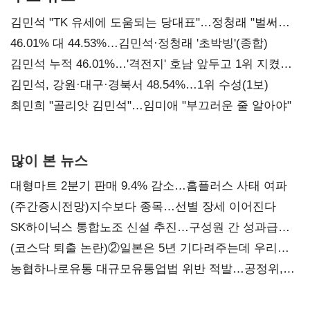
김민석 "TK 유세에 도움되는 당대표"…정청래 "벌써
대표된 양 당직 배분"
46.01% 대 44.53%…김민석·정청래 '초박빙'(종합)
김민석 누적 46.01%…'격전지' 호남 앞두고 1위 지켰다
(2보)
김민석, 강원·대구·경북서 48.54%…1위 수성(1보)
최민희 "골리앗 김민석"…임미애 "부끄러운 줄 알아야"
많이 본 뉴스
대형마트 2분기 판매 9.4% 감소…홈플러스 사태 여파
(주간증시전망)지수보다 종목…선별 장세 이어진다
SK하이닉스 통합노조 신설 추진…구성원 간 성과급
불만 확산
(코스닥 퇴출 논란)②일본은 5년 기다려주는데 우리는
당장 퇴출?…시간만으론 부족한 코스닥 구하기
농협하나로유통 대규모유통업법 위반 적발…공정위,
과징금 4억6200만원 부과