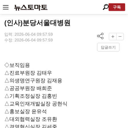
구독
(인사)분당서울대병원
입력: 2026-06-04 09:57:59
수정: 2026-06-04 09:57:59
답글쓰기
◇보직임용
△진료부원장 김태우
△의생명연구원장 김재용
△공공부원장 배희준
△기획조정실장 김홍빈
△교육인재개발실장 공현식
△홍보실장 윤유석
△대외협력실장 조유환
△경영혁신실장 김세중