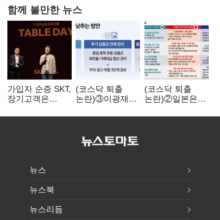
함께 볼만한 뉴스
가입자 순증 SKT,
(코스닥 퇴출
(코스닥 퇴출
장기고객은
논란)③이광재
논란)②일본은
CEO가 직접
"과속 잡더라도
5년
챙긴다
자동차 없애지는
기다려주는데
말아야"
우리는 당장
퇴출?…
시간만으론
부족한 코스닥
구하기
뉴스
뉴스북
뉴스리듬