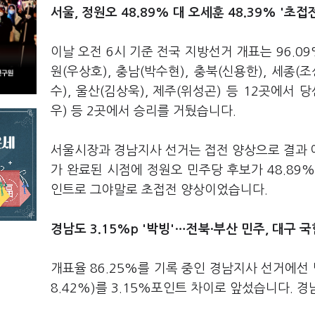
서울, 정원오 48.89% 대 오세훈 48.39% '초접
이날 오전 6시 기준 전국 지방선거 개표는 96.0
원(우상호), 충남(박수현), 충북(신용한), 세종(조
수), 울산(김상욱), 제주(위성곤) 등 12곳에서
우) 등 2곳에서 승리를 거뒀습니다.
서울시장과 경남지사 선거는 접전 양상으로 결과 예
가 완료된 시점에 정원오 민주당 후보가 48.89%
인트로 그야말로 초접전 양상이었습니다.
경남도 3.15%p '박빙'…전북·부산 민주, 대구 국
개표율 86.25%를 기록 중인 경남지사 선거에선 
8.42%)를 3.15%포인트 차이로 앞섰습니다. 경