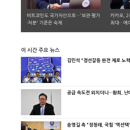
비트코인도 국가자산으로…'보관·평가
카카오, 
·처분' 기준은 숙제
최대…에이
이 시간 주요 뉴스
김민석 "경선갈등 완전 제로 노력
공급 속도전 외치더니…황희, 난
송영길 측 "정청래, 국힘 '역선