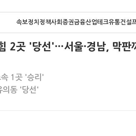
속보
정치
정책
사회
증권
금융
산업
테크
유통
건설
국힘 2곳 '당선'…서울·경남, 막판
속 1곳 '승리'
유의동 '당선'