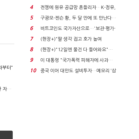
발윳값 1909원...
4
전쟁에 원유 공급망 흔들리자…K-정유,
에너지안보 핵심...
5
구광모-젠슨 황, 두 달 만에 또 만난다…
로봇·AI 등 논...
6
비트코인도 국가자산으로…'보관·평가·
처분' 기준은 ...
7
(현장+)"팔 생각 접고 호가 높여
요"…'덜 똘똘한 한 채' 20...
8
(현장+)"12일엔 물건 다 들어와요"…
빈 매대 채우며 문 연 ...
9
이 대통령 "국가폭력 피해자에 사과…
과부터"
적극적 조사로 진...
10
중국 이어 대만도 설비투자…메모리 ‘삼
국전쟁’
(정기여론조사)③2순위, 10명 중 4명 '송영길'…정청래 '한 자릿수'