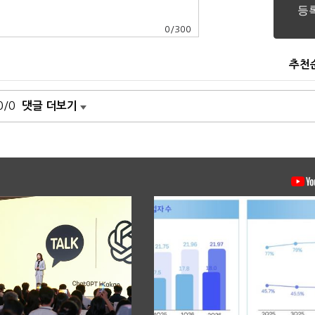
0
/
300
추천
0/0
댓글 더보기