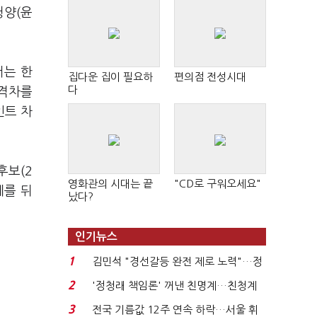
청양(윤
서는 한
집다운 집이 필요하
편의점 전성시대
다
 격차를
인트 차
후보(2
영화관의 시대는 끝
"CD로 구워오세요"
세를 뒤
났다?
인기뉴스
1
김민석 "경선갈등 완전 제로 노력"…정
청래 "반명 공세 사...
2
'정청래 책임론' 꺼낸 친명계…친청계
는 추가투표 때리기...
3
전국 기름값 12주 연속 하락…서울 휘