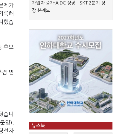
가입자 증가·AIDC 성장…SKT 2분기 성
 문제가
장 본궤도
 기록해
 피했습
당 후보
부겸 민
거뒀습니
문영),
뉴스북
 당선자