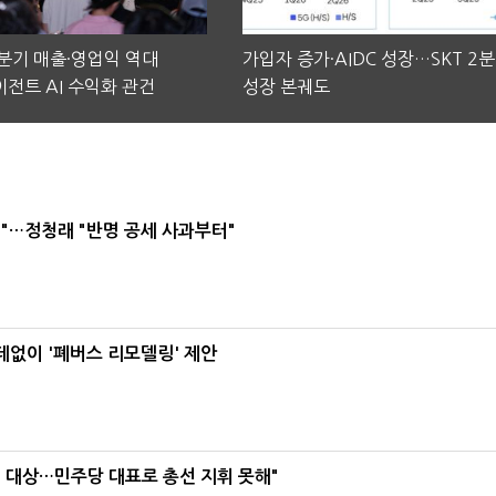
2분기 매출·영업익 역대
가입자 증가·AIDC 성장…SKT 2
전트 AI 수익화 관건
성장 본궤도
"…정청래 "반명 공세 사과부터"
데없이 '폐버스 리모델링' 제안
택' 대상…민주당 대표로 총선 지휘 못해"