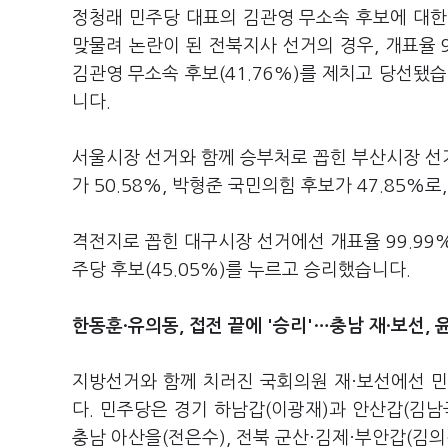
정청래 민주당 대표의 김관영 무소속 후보에 대한
맞물려 논란이 된 전북지사 선거의 경우, 개표율 9
김관영 무소속 후보(41.76%)를 제치고 당선됐
니다.
서울시장 선거와 함께 승부처로 꼽힌 부산시장 선거
가 50.58%, 박형준 국민의힘 후보가 47.85%
격전지로 꼽힌 대구시장 선거에선 개표율 99.99%
주당 후보(45.05%)를 누르고 승리했습니다.
한동훈·유의동, 접전 끝에 '승리'…충남 재·
보선, 
지방선거와 함께 치러진 국회의원 재·보선에선 민
다. 민주당은 경기 하남갑(이광재)과 안산갑(김남국
충남 아산을(전은수), 전북 군산·김제·부안갑(김의