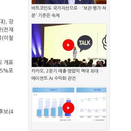
비트코인도 국가자산으로…'보관·평가·처
분' 기준은 숙제
), 강
산(전재
북(이철
의 개표
.5%포
카카오, 2분기 매출·영업익 역대 최대…
에이전트 AI 수익화 관건
후보(4