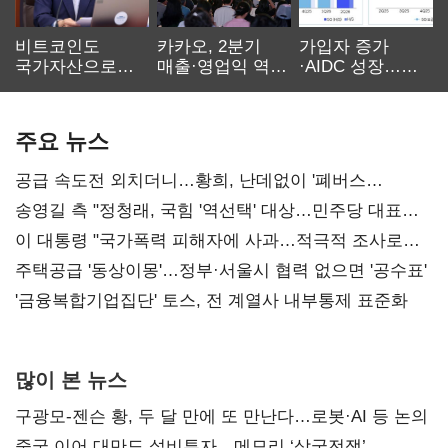
비트코인도
카카오, 2분기
가입자 증가
국가자산으로…'
매출·영업익 역대
·AIDC 성장…
보관·평가·처분'
최대…에이전트
SKT 2분기 성장
기준은 숙제
AI 수익화 관건
본궤도
주요 뉴스
공급 속도전 외치더니…황희, 난데없이 '폐버스
리모델링' 제안
송영길 측 "정청래, 국힘 '역선택' 대상…민주당 대표로
총선 지휘 못해"
이 대통령 "국가폭력 피해자에 사과…적극적 조사로
진실 밝혀야"
주택공급 '동상이몽'…정부·서울시 협력 없으면 '공수표'
'금융복합기업집단' 토스, 전 계열사 내부통제 표준화
많이 본 뉴스
구광모-젠슨 황, 두 달 만에 또 만난다…로봇·AI 등 논의
중국 이어 대만도 설비투자…메모리 ‘삼국전쟁’