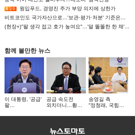
윙입푸드, 경영진 주가 부양 의지에 상한가
비트코인도 국가자산으로…'보관·평가·처분' 기준은
숙제
(현장+)"팔 생각 접고 호가 높여요"…'덜 똘똘한 한 채'
20억 키맞추기
함께 볼만한 뉴스
이 대통령, '공급'
공급 속도전
송영길 측
팔
외치더니…황희,
"정청래, 국힘
걷어붙였는데…
난데없이 '폐버스
'역선택' 대상…
여 내부선
리모델링' 제안
민주당 대표로
'부동산
총선 지휘 못해"
망언'(종합)