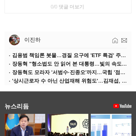
0/0
댓글 더보기
이진하
김용범 책임론 봇물…경질 요구에 'ETF 특검' 주장까지
장동혁 "형소법도 안 읽어 본 대통령…빛의 속도로 무너질 것"
장동혁도 모라자 '서범수·진종오'까지…국힘 '점입가경'
'상시근로자 수 아닌 산업재해 위험도'…김재섭, 산재예방 지원기준 손질
뉴스리듬