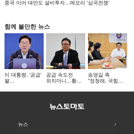
연 홈플러스
중국 이어 대만도 설비투자…메모리 ‘삼국전쟁’
함께 볼만한 뉴스
이 대통령, '공급'
공급 속도전
송영길 측
팔
외치더니…황희,
"정청래, 국힘
걷어붙였는데…
난데없이 '폐버스
'역선택' 대상…
여 내부선
리모델링' 제안
민주당 대표로
'부동산
총선 지휘 못해"
망언'(종합)
뉴스