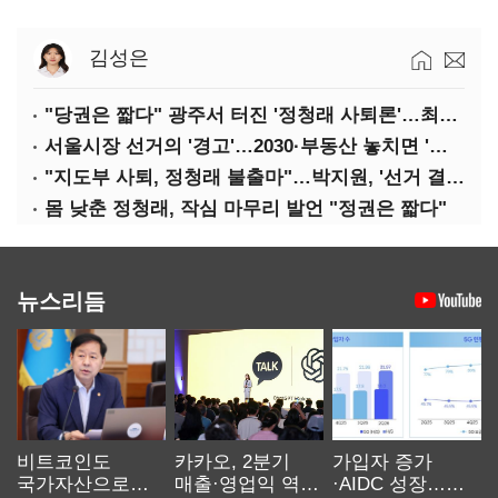
김성은
"당권은 짧다" 광주서 터진 '정청래 사퇴론'…최고위 '아수라장'
서울시장 선거의 '경고'…2030·부동산 놓치면 '총선도 대선도' 패배
"지도부 사퇴, 정청래 불출마"…박지원, '선거 결과 책임' 강조
몸 낮춘 정청래, 작심 마무리 발언 "정권은 짧다"
뉴스리듬
비트코인도
카카오, 2분기
가입자 증가
국가자산으로…'
매출·영업익 역대
·AIDC 성장…