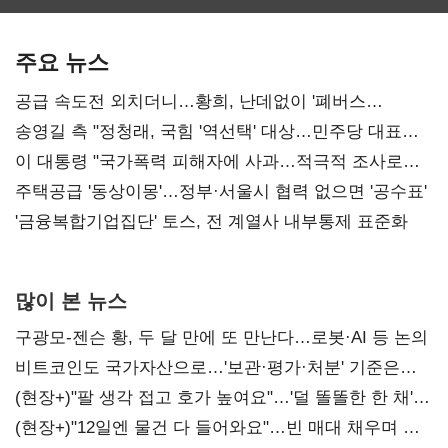
보관·평가·처분'
최대…에이전트
SKT 2분기 성장
기준은 숙제
AI 수익화 관건
본궤도
주요 뉴스
공급 속도전 외치더니…황희, 난데없이 '폐버스
리모델링' 제안
송영길 측 "정청래, 국힘 '역선택' 대상…민주당 대표로
총선 지휘 못해"
이 대통령 "국가폭력 피해자에 사과…적극적 조사로
진실 밝혀야"
주택공급 '동상이몽'…정부·서울시 협력 없으면 '공수표'
'금융복합기업집단' 토스, 전 계열사 내부통제 표준화
많이 본 뉴스
구광모-젠슨 황, 두 달 만에 또 만난다…로봇·AI 등 논의
비트코인도 국가자산으로…'보관·평가·처분' 기준은
숙제
(현장+)"팔 생각 접고 호가 높여요"…'덜 똘똘한 한 채'
20억 키맞추기
(현장+)"12일엔 물건 다 들어와요"…빈 매대 채우며 문