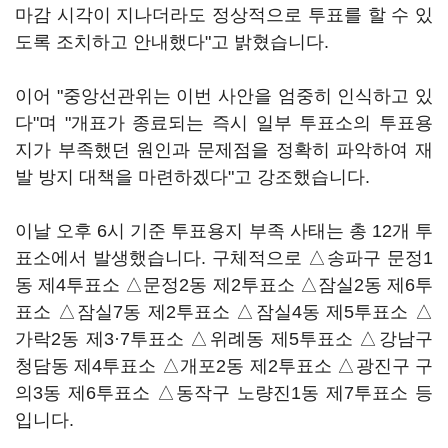
마감 시각이 지나더라도 정상적으로 투표를 할 수 있
도록 조치하고 안내했다"고 밝혔습니다.
이어 "중앙선관위는 이번 사안을 엄중히 인식하고 있
다"며 "개표가 종료되는 즉시 일부 투표소의 투표용
지가 부족했던 원인과 문제점을 정확히 파악하여 재
발 방지 대책을 마련하겠다"고 강조했습니다.
이날 오후 6시 기준 투표용지 부족 사태는 총 12개 투
표소에서 발생했습니다. 구체적으로 △송파구 문정1
동 제4투표소 △문정2동 제2투표소 △잠실2동 제6투
표소 △잠실7동 제2투표소 △잠실4동 제5투표소 △
가락2동 제3·7투표소 △위례동 제5투표소 △강남구
청담동 제4투표소 △개포2동 제2투표소 △광진구 구
의3동 제6투표소 △동작구 노량진1동 제7투표소 등
입니다.