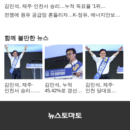
때리기
김민석, 제주·인천서 승리…누적 득표율 '1위
탈환'(종합)
전쟁에 원유 공급망 흔들리자…K-정유, 에너지안보
핵심으로 재부상
함께 볼만한 뉴스
김민석, 제주·
김민석, 누적
김민석, 제주·
인천서 승리…
45.42%로 경선
인천 당대표
누적 득표율 '1위
1위…정청래와
경선서 '1위'(1보)
탈환'(종합)
격차
0.86%p(2보)