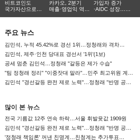
비트코인도
카카오, 2분기
가입자 증가
국가자산으로…'
매출·영업익 역대
·AIDC 성장…
보관·평가·처분'
최대…에이전트
SKT 2분기 성장
기준은 숙제
AI 수익화 관건
본궤도
주요 뉴스
김민석, 누적 45.42%로 경선 1위…정청래와 격차
0.86%p(2보)
김민석, 제주·인천 당대표 경선서 '1위'(1보)
공세 멈춘 김민석…정청래 "갈등은 제가 수습"
"팀 정청래 정리" "이중잣대 말라"…민주 최고위원 계파
다툼 격화
김민석 "경선갈등 완전 제로 노력"…정청래 "반명 공세
사과부터"
많이 본 뉴스
전국 기름값 12주 연속 하락…서울 휘발윳값 1909원
김민석 "경선갈등 완전 제로 노력"…정청래 "반명 공세
사과부터"
'정청래 책임론' 꺼낸 친명계…친청계는 추가투표