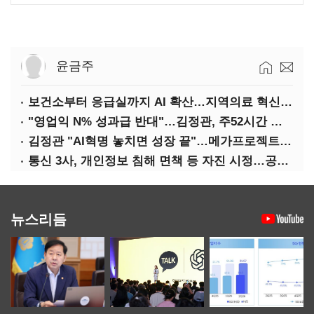
윤금주
보건소부터 응급실까지 AI 확산…지역의료 혁신 본격화
"영업익 N% 성과급 반대"…김정관, 주52시간 손질 예고
김정관 "AI혁명 놓치면 성장 끝"…메가프로젝트·메가특구 속도전
통신 3사, 개인정보 침해 면책 등 자진 시정…공정위 "이용자 권리 강화"
뉴스리듬