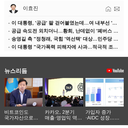
이효진
이 대통령, '공급' 팔 걷어붙였는데…여 내부선 '부동산 망언'(종합)
공급 속도전 외치더니…황희, 난데없이 '폐버스 리모델링' 제안
송영길 측 "정청래, 국힘 '역선택' 대상…민주당 대표로 총선 지휘 못해"
이 대통령 "국가폭력 피해자에 사과…적극적 조사로 진실 밝혀야"
뉴스리듬
비트코인도
카카오, 2분기
가입자 증가
국가자산으로…'
매출·영업익 역대
·AIDC 성장…
보관·평가·처분'
최대…에이전트
SKT 2분기 성장