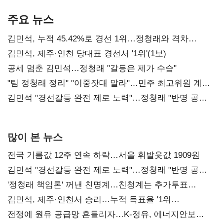
기준은 숙제
AI 수익화 관건
본궤도
주요 뉴스
김민석, 누적 45.42%로 경선 1위…정청래와 격차
0.86%p(2보)
김민석, 제주·인천 당대표 경선서 '1위'(1보)
공세 멈춘 김민석…정청래 "갈등은 제가 수습"
"팀 정청래 정리" "이중잣대 말라"…민주 최고위원 계파
다툼 격화
김민석 "경선갈등 완전 제로 노력"…정청래 "반명 공세
사과부터"
많이 본 뉴스
전국 기름값 12주 연속 하락…서울 휘발윳값 1909원
김민석 "경선갈등 완전 제로 노력"…정청래 "반명 공세
사과부터"
'정청래 책임론' 꺼낸 친명계…친청계는 추가투표
때리기
김민석, 제주·인천서 승리…누적 득표율 '1위
탈환'(종합)
전쟁에 원유 공급망 흔들리자…K-정유, 에너지안보