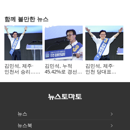
핵심으로 재부상
함께 볼만한 뉴스
김민석, 제주·
김민석, 누적
김민석, 제주·
인천서 승리…
45.42%로 경선
인천 당대표
누적 득표율 '1위
1위…정청래와
경선서 '1위'(1보)
탈환'(종합)
격차
0.86%p(2보)
뉴스
뉴스북