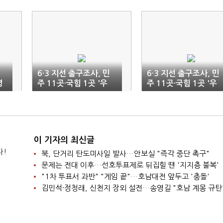
6·3 지선 출구조사, 민
6·3 지선 출구조사, 민
령
주 11곳·국힘 1곳 '우
주 11곳·국힘 1곳 '우
세'…4곳 '경합'(1보)
세'…4곳 '경합'(종합)
이 기자의 최신글
다!
북, 단거리 탄도미사일 발사…안보실 "즉각 중단 촉구"
문제는 전대 이후…선호투표제로 뒤집힐 땐 '지지층 불복'
"1차 투표서 과반" "게임 끝"…호남대전 앞두고 '충돌'
김민석·정청래, 신천지 장외 설전…송영길 "호남 계몽 규탄