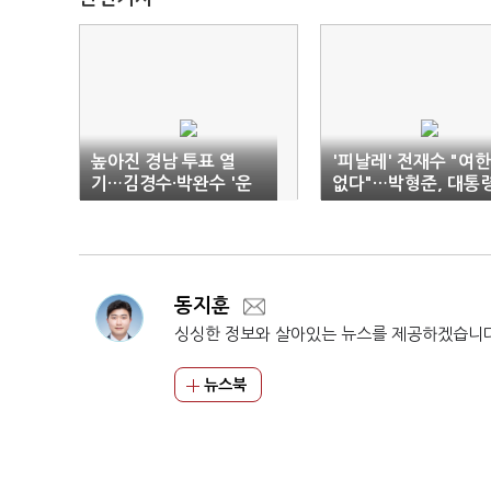
높아진 경남 투표 열
'피날레' 전재수 "여한
기…김경수·박완수 '운
없다"…박형준, 대통
명의 밤'
때리기
동지훈
싱싱한 정보와 살아있는 뉴스를 제공하겠습니
뉴스북