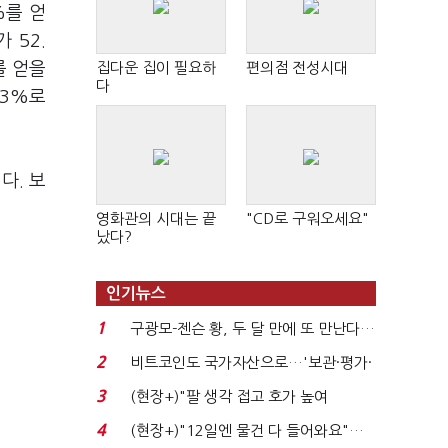
%를 얻
 52.
를 얻을
집다운 집이 필요하
편의점 전성시대
다
.3%로
다. 보
영화관의 시대는 끝
"CD로 구워오세요"
났다?
인기뉴스
1
구광모-젠슨 황, 두 달 만에 또 만난다…
로봇·AI 등 논...
2
비트코인도 국가자산으로…'보관·평가·
처분' 기준은 ...
3
(현장+)"팔 생각 접고 호가 높여
요"…'덜 똘똘한 한 채' 20...
4
(현장+)"12일엔 물건 다 들어와요"…