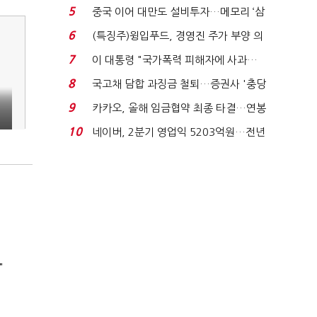
빈 매대 채우며 문 연 ...
5
중국 이어 대만도 설비투자…메모리 ‘삼
국전쟁’
6
(특징주)윙입푸드, 경영진 주가 부양 의
지에 상한가...
7
이 대통령 "국가폭력 피해자에 사과…
적극적 조사로 진...
8
국고채 담합 과징금 철퇴…증권사 '충당
금 폭탄' 우려...
9
카카오, 올해 임금협약 최종 타결…연봉
6.3% 인상·격려...
10
네이버, 2분기 영업익 5203억원…전년
비 0.2% 감소...
"