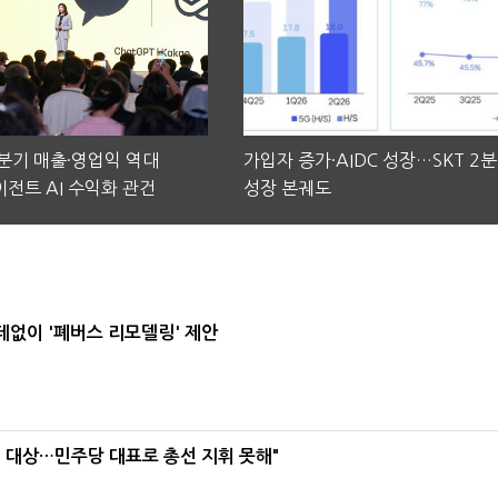
2분기 매출·영업익 역대
가입자 증가·AIDC 성장…SKT 2
전트 AI 수익화 관건
성장 본궤도
데없이 '폐버스 리모델링' 제안
택' 대상…민주당 대표로 총선 지휘 못해"