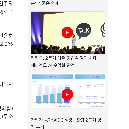
 민주당
분' 기준은 숙제
%로 1
 신용한
2.2%
카카오, 2분기 매출·영업익 역대 최대…
에이전트 AI 수익화 관건
록하면서
민의힘)
영(무소
가입자 증가·AIDC 성장…SKT 2분기 성
장 본궤도