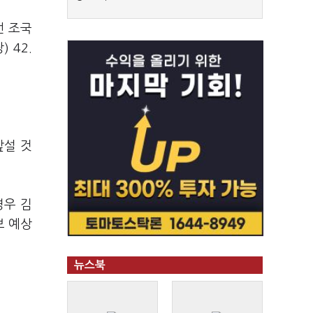
선 조국
 42.
앞설 것
경우 김
보 예상
뉴스북