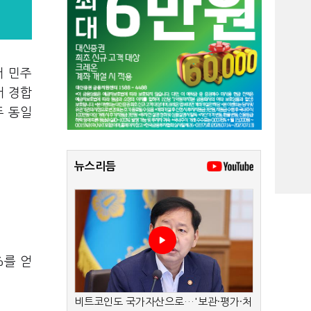
서 민주
서 경합
두 동일
뉴스리듬
%를 얻
비트코인도 국가자산으로…'보관·평가·처