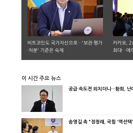
비트코인도 국가자산으로…'보관·평가
카카오, 
·처분' 기준은 숙제
최대…에이
이 시간 주요 뉴스
공급 속도전 외치더니…황희, 난
송영길 측 "정청래, 국힘 '역선