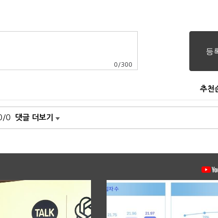
0
/
300
추천
0/0
댓글 더보기