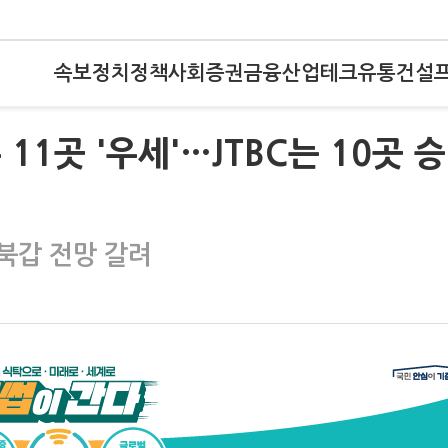
속보
정치
정책
사회
증권
금융
산업
테크
유통
건설
 11곳 '우세'…JTBC는 10곳 
북갑 전망 갈려