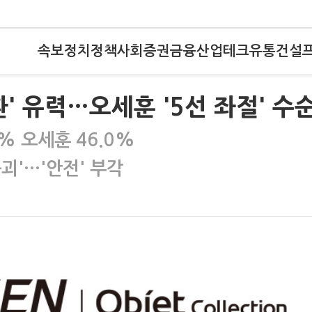
속보
정치
정책
사회
증권
금융
산업
테크
유통
건설
환' 유력…오세훈 '5선 좌절' 수
% 오세훈 46.0%
붕괴'…'안전' 부각