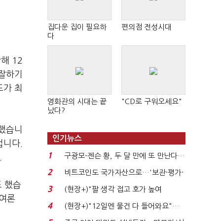
집다운 집이 필요하
편의점 전성시대
다
해 12
 잘하기
도가 최
영화관의 시대는 끝
"CD로 구워오세요"
났다?
각했습니
인기뉴스
겁니다.
1
구광모-젠슨 황, 두 달 만에 또 만난다…
.
로봇·AI 등 논...
2
비트코인도 국가자산으로…'보관·평가·
도 했습
처분' 기준은 ...
3
(현장+)"팔 생각 접고 호가 높여
 여론
요"…'덜 똘똘한 한 채' 20...
4
(현장+)"12일엔 물건 다 들어와요"…
빈 매대 채우며 문 연 ...