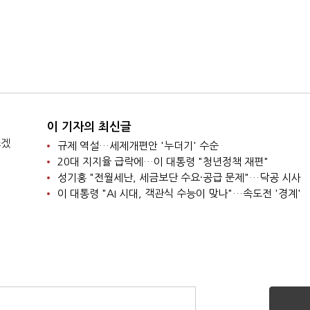
이 기자의 최신글
쓰겠
규제 역설…세제개편안 '누더기' 수순
20대 지지율 급락에…이 대통령 "청년정책 재편"
성기홍 "전월세난, 세금보단 수요·공급 문제"…닥공 시사
이 대통령 "AI 시대, 객관식 수능이 맞나"…속도전 '경계'