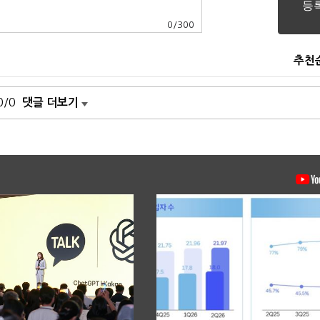
0
/
300
추천
0/0
댓글 더보기