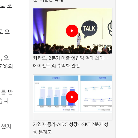
로 조
로 오
, 오
카카오, 2분기 매출·영업익 역대 최대…
에이전트 AI 수익화 관건
.7%의
지를 받
었습니
가입자 증가·AIDC 성장…SKT 2분기 성
지했지
장 본궤도