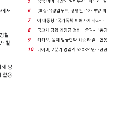
5
중국 이어 대만도 설비투자…메모리 ‘삼
국전쟁’
6
(특징주)윙입푸드, 경영진 주가 부양 의
측에서
지에 상한가...
7
이 대통령 "국가폭력 피해자에 사과…
적극적 조사로 진...
8
국고채 담합 과징금 철퇴…증권사 '충당
급행철
금 폭탄' 우려...
9
카카오, 올해 임금협약 최종 타결…연봉
만 철
6.3% 인상·격려...
10
네이버, 2분기 영업익 5203억원…전년
비 0.2% 감소...
대해 양
에 활용