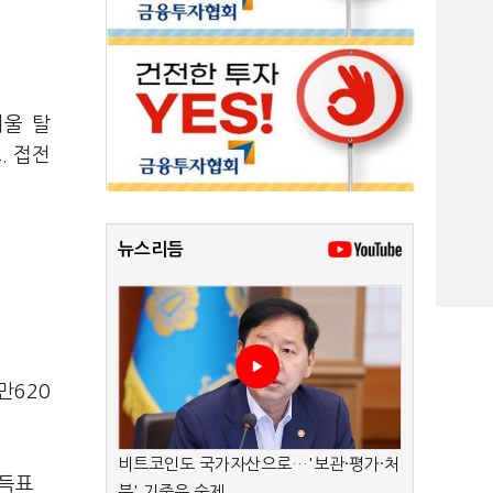
서울 탈
. 접전
뉴스리듬
만620
비트코인도 국가자산으로…'보관·평가·처
 득표
분' 기준은 숙제