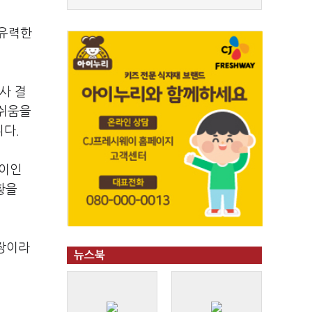
 유력한
사 결
아쉬움을
니다.
 이인
황을
시장이라
뉴스북