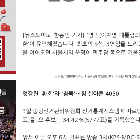
[뉴스토마토 한동인 기자] '명픽(이재명 대통령의
환'이 유력해졌습니다. 최초의 5선, 3연임을 노
을 이어오던 서울시의 운명이 민주당 쪽으로 기울
정원오 더불어민주당 서울시장 후보와 부인 문혜정씨가 2일 오
엇갈린 '환호'와 '침묵'…힘 실어준 4050
3일 중앙선거관리위원회 선거통계시스템에 따르면 총 
표)를, 오 후보는 34.42%(5777표)를 기록
앞서 이날 오후 6시 발표된 방송 3사(KBS·MBC·S