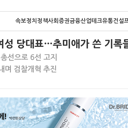
속보
정치
정책
사회
증권
금융
산업
테크
유통
건설
에 여성 당대표…추미애가 쓴 기록
 총선으로 6선 고지
지내며 검찰개혁 추진