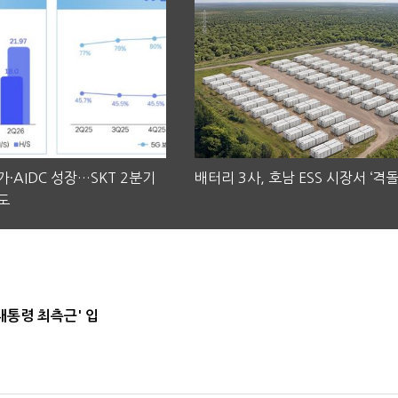
·AIDC 성장…SKT 2분기
배터리 3사, 호남 ESS 시장서 ‘격돌
도
대통령 최측근' 입