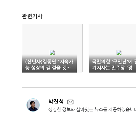
관련기사
(신년사)김동연 "지속가
국민의힘 '구인난'에 
능 성장의 길 걸을 것…
기지사는 민주당 '경
시·군 모두 삶 좋아졌다
선'이 '본선'
느끼게"
박진석
싱싱한 정보와 살아있는 뉴스를 제공하겠습니