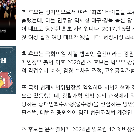
추 후보는 정치인으로서 여러 '최초' 타이틀을 보
출됐는데, 이는 민주당 역사상 대구·경북 출신 당
이 대표로 당선된 최초 사례입니다. 2017년 5
첫 여성 집권 여당 대표가 됐습니다. 헌정사상 최
추 후보는 국회의원 시절 법조인 출신이라는 강점
재인정부 출범 이후 2020년 추 후보는 법무부 장
의 직접수사 축소, 검경 수사권 조정, 고위공직자
또 국회 법제사법위원장을 역임하며 사법개혁과 검
으로 활동했는데, 검찰개혁 입법 논의 과정에서 
당하는 중대범죄수사청(중수청)을 신설하는 방안
판소법, 대법관 증원안이 담긴 법원조직법 개정안
추 후보는 윤석열씨가 2024년 일으킨 12·3 