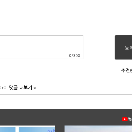
0
/
300
추천
0/0
댓글 더보기