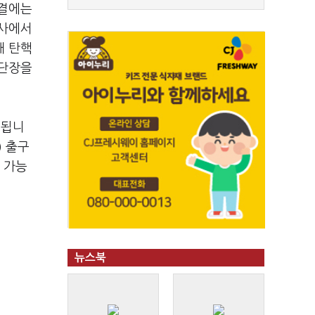
표결에는
첩사에서
해 탄핵
사단장을
 됩니
) 출구
 가능
뉴스북