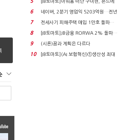
5
[IB토마토]아워홈 떠난 구미현, 본느에
340억 베팅…가...
6
네이버, 2분기 영업익 5203억원…전년
비 0.2% 감소...
7
전세사기 피해주택 매입 1만호 돌파…
누적 피해자 4만2...
8
[IB토마토]JB금융 RORWA 2% 돌파…
실적 견인은 은행 ...
9
(시론)꿈과 계획은 다르다
10
[IB토마토](AI 보험혁신)①생산성 최대
80% 개선…현실...
순