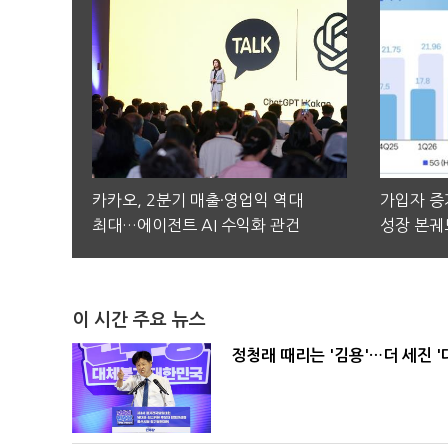
카카오, 2분기 매출·영업익 역대
가입자 증가
최대…에이전트 AI 수익화 관건
성장 본궤
이 시간 주요 뉴스
정청래 때리는 '김용'…더 세진 '