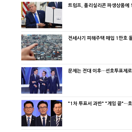
트럼프, 폴리실리콘 파생상품에 1
전세사기 피해주택 매입 1만호 
문제는 전대 이후…선호투표제로 
"1차 투표서 과반" "게임 끝"…