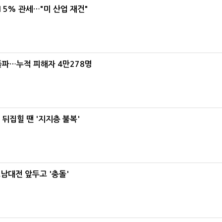
5% 관세…"미 산업 재건"
돌파…누적 피해자 4만278명
뒤집힐 땐 '지지층 불복'
호남대전 앞두고 '충돌'