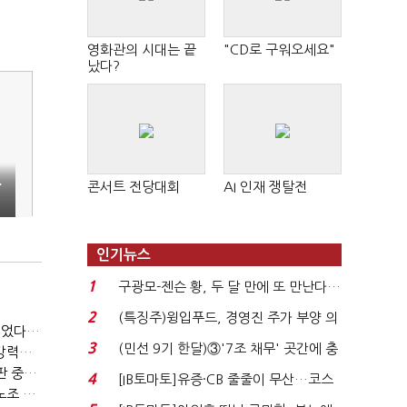
영화관의 시대는 끝
"CD로 구워오세요"
났다?
…
콘서트 전당대회
AI 인재 쟁탈전
인기뉴스
1
구광모-젠슨 황, 두 달 만에 또 만난다…
로봇·AI 등 논...
2
(특징주)윙입푸드, 경영진 주가 부양 의
(SPC 노조탄압 공판 100회)⑨(단독)SPC '직장 갑질' 도 넘었다…'성희롱·돈 갈취' 묵인
지에 상한가...
3
(민선 9기 한달)③'7조 채무' 곳간에 충
임종린 "SPC그룹 '노조 탄압' 변하지 않아…허영인 회장 '강력한 처벌' 필요"
격…추미애, 20년...
(SPC 노조탄압 공판 100회)⑦(단독)허영인 '노조탄압' 재판 중인데…언론 제보했다고 '보복성 조치'
4
[IB토마토]유증·CB 줄줄이 무산…코스
권영국 "허영인 SPC 회장 '법꾸라지' 행태로 재판 지연…'노조 탄압' 증거 쏟아져"
닥 벌점 급증에 ...