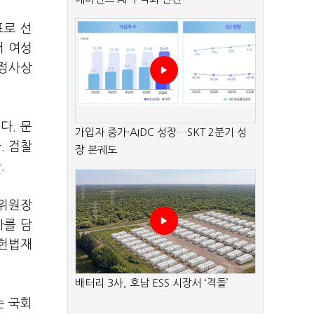
표로 선
서 여성
헌정사상
다. 문
가입자 증가·AIDC 성장…SKT 2분기 성
. 검찰
장 본궤도
.
 위원장
사를 담
 헌법재
배터리 3사, 호남 ESS 시장서 ‘격돌’
는 국회