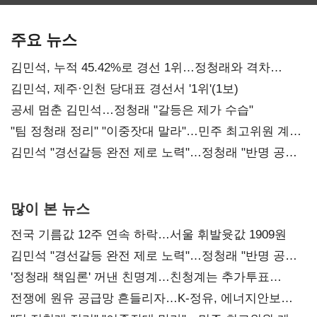
보관·평가·처분'
최대…에이전트
SKT 2분기 성장
기준은 숙제
AI 수익화 관건
본궤도
주요 뉴스
김민석, 누적 45.42%로 경선 1위…정청래와 격차
0.86%p(2보)
김민석, 제주·인천 당대표 경선서 '1위'(1보)
공세 멈춘 김민석…정청래 "갈등은 제가 수습"
"팀 정청래 정리" "이중잣대 말라"…민주 최고위원 계파
다툼 격화
김민석 "경선갈등 완전 제로 노력"…정청래 "반명 공세
사과부터"
많이 본 뉴스
전국 기름값 12주 연속 하락…서울 휘발윳값 1909원
김민석 "경선갈등 완전 제로 노력"…정청래 "반명 공세
사과부터"
'정청래 책임론' 꺼낸 친명계…친청계는 추가투표
때리기
전쟁에 원유 공급망 흔들리자…K-정유, 에너지안보