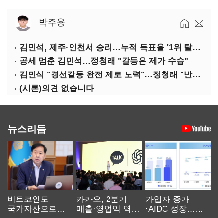
박주용
김민석, 제주·인천서 승리…누적 득표율 '1위 탈환'(종합)
공세 멈춘 김민석…정청래 "갈등은 제가 수습"
김민석 "경선갈등 완전 제로 노력"…정청래 "반명 공세 사과부터"
(시론)의견 없습니다
뉴스리듬
비트코인도
카카오, 2분기
가입자 증가
국가자산으로…'
매출·영업익 역대
·AIDC 성장…