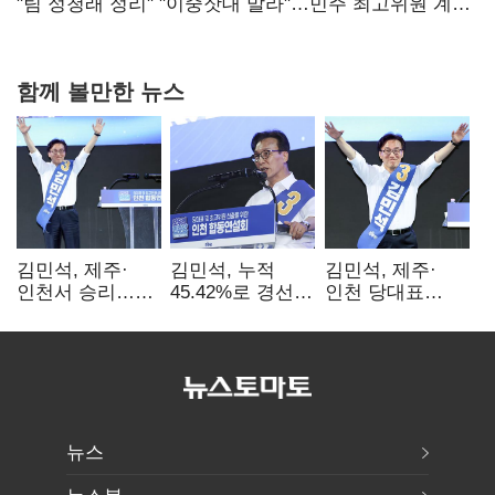
핵심으로 재부상
"팀 정청래 정리" "이중잣대 말라"…민주 최고위원 계파
다툼 격화
함께 볼만한 뉴스
김민석, 제주·
김민석, 누적
김민석, 제주·
인천서 승리…
45.42%로 경선
인천 당대표
누적 득표율 '1위
1위…정청래와
경선서 '1위'(1보)
탈환'(종합)
격차
0.86%p(2보)
뉴스