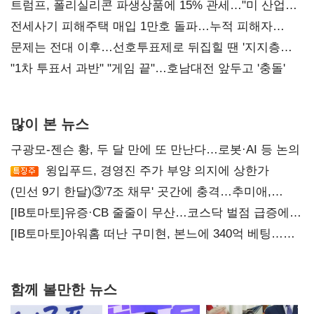
트럼프, 폴리실리콘 파생상품에 15% 관세…"미 산업
재건"
전세사기 피해주택 매입 1만호 돌파…누적 피해자
4만278명
문제는 전대 이후…선호투표제로 뒤집힐 땐 '지지층
불복'
"1차 투표서 과반" "게임 끝"…호남대전 앞두고 '충돌'
많이 본 뉴스
구광모-젠슨 황, 두 달 만에 또 만난다…로봇·AI 등 논의
윙입푸드, 경영진 주가 부양 의지에 상한가
(민선 9기 한달)③'7조 채무' 곳간에 충격…추미애,
20년만에 '비상재정' 선언 승부수
[IB토마토]유증·CB 줄줄이 무산…코스닥 벌점 급증에
상폐 압박
[IB토마토]아워홈 떠난 구미현, 본느에 340억 베팅…
가족 지배체제 구축
함께 볼만한 뉴스