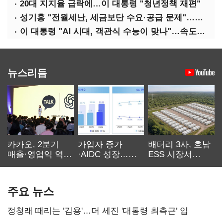
20대 지지율 급락에…이 대통령 "청년정책 재편"
성기홍 "전월세난, 세금보단 수요·공급 문제"…닥공 시사
이 대통령 "AI 시대, 객관식 수능이 맞나"…속도전 '경계'
뉴스리듬
카카오, 2분기
가입자 증가
배터리 3사, 호남
매출·영업익 역대
·AIDC 성장…
ESS 시장서
최대…에이전트
SKT 2분기 성장
‘격돌’
AI 수익화 관건
본궤도
주요 뉴스
정청래 때리는 '김용'…더 세진 '대통령 최측근' 입