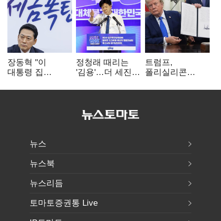
장동혁 "이
정청래 때리는
트럼프,
대통령 집
'김용'…더 세진
폴리실리콘
팔자마자 세금
'대통령 최측근'
파생상품에 15%
폭탄…'내로남불'"
입
관세…"미 산업
재건"
뉴스
뉴스북
뉴스리듬
토마토증권통 Live