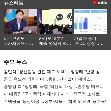
뉴스리듬
비트코인도
카카오, 2분기
가입자 증가
국가자산으로…'
매출·영업익 역대
·AIDC 성장…
보관·평가·처분'
최대…에이전트
SKT 2분기 성장
기준은 숙제
AI 수익화 관건
본궤도
주요 뉴스
김민석 "경선갈등 완전 제로 노력"…정청래 "반명 공세
사과부터"
공급 속도전 외치더니…황희, 난데없이 '폐버스
리모델링' 제안
송영길 측 "정청래, 국힘 '역선택' 대상…민주당 대표로
총선 지휘 못해"
이 대통령 "국가폭력 피해자에 사과…적극적 조사로
진실 밝혀야"
주택공급 '동상이몽'…정부·서울시 협력 없으면 '공수표'