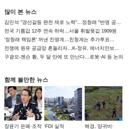
많이 본 뉴스
김민석 "경선갈등 완전 제로 노력"…정청래 "반명 공세
사과부터"
전국 기름값 12주 연속 하락…서울 휘발윳값 1909원
'정청래 책임론' 꺼낸 친명계…친청계는 추가투표
때리기
전쟁에 원유 공급망 흔들리자…K-정유, 에너지안보
핵심으로 재부상
구광모-젠슨 황, 두 달 만에 또 만난다…로봇·AI 등 논의
함께 볼만한 뉴스
장윤기 은폐·조작
'FDI 실적
해경, 양귀비·