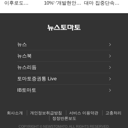
이후로도
10%'·'개발현안
대마 집중단속…
정보유출·
산적'…
4개월 동안
내부비위…경찰
인천경제청장
249명 검거
신뢰는 어디에
구원투수 찾기
뉴스
뉴스북
뉴스리듬
토마토증권통 Live
IB토마토
회사소개
개인정보취급방침
서비스 이용약관
고충처리
정정반론보도
COPYRIGHT © NEWSTOMATO. ALL RIGHTS RESERVED.