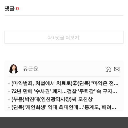
댓글
0
0/0
댓글 더보기
유근윤
(마약범죄, 처벌에서 치료로)②(단독)"마약은 전염병…여성 맞춤형 재활과정 개발 중"
72년 만에 '수사권' 폐지…검찰 '무력감' 속 구자현 사의
(부음)박찬대(인천광역시장)씨 모친상
(단독)'개인회생' 역대 최대인데…'통계도, 배려도' 없는 사법부