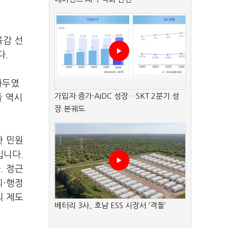
육감 선
다.
화두였
가입자 증가·AIDC 성장…SKT 2분기 성
들 역시
장 본궤도
한 민원
입니다.
. 정근
리·행정
의 제도
배터리 3사, 호남 ESS 시장서 ‘격돌’