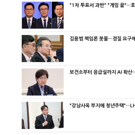
"1차 투표서 과반" "게임 끝"…
김용범 책임론 봇물…경질 요구에 
보건소부터 응급실까지 AI 확산
"강남사옥 부지에 청년주택"…LH