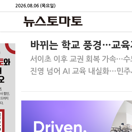
2026.08.06 (목요일)
바뀌는 학교 풍경…교육자
서이초 이후 교권 회복 가속…수
진영 넘어 AI 교육 내실화…민