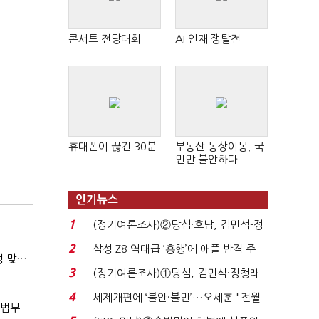
콘서트 전당대회
AI 인재 쟁탈전
휴대폰이 끊긴 30분
부동산 동상이몽, 국
민만 불안하다
인기뉴스
1
(정기여론조사)②당심·호남, 김민석-정
청래 '초접전'...
2
삼성 Z8 역대급 ‘흥행’에 애플 반격 주
(마약범죄, 처벌에서 치료로)②(단독)"마약은 전염병…여성 맞춤형 재활과정 개발 중"
목…9월 ‘폴...
3
(정기여론조사)①당심, 김민석·정청래
'초접전'…대통령 ...
4
세제개편에 ‘불안·불만’…오세훈 "전월
사법부
세 구하기 더 ...