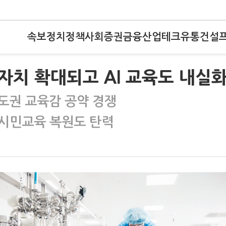
속보
정치
정책
사회
증권
금융
산업
테크
유통
건설
치 확대되고 AI 교육도 내실
도권 교육감 공약 경쟁
주시민교육 복원도 탄력