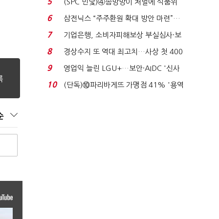
5
(SPC 민낯)④솜방망이 처벌에 식품위
생법 위반 반복...
6
삼전닉스 “주주환원 확대 방안 마련”…
로이터에 성명...
7
기업은행, 소비자피해보상 부실심사·보
이스피싱 공시 ...
8
경상수지 또 역대 최고치…사상 첫 400
억달러에 '3% 성...
9
영업익 늘린 LGU+…보안·AIDC '신사
업 드라이브'...
10
(단독)⑩파리바게뜨 가맹점 41% '용역
제빵기사 없어'…고...
순