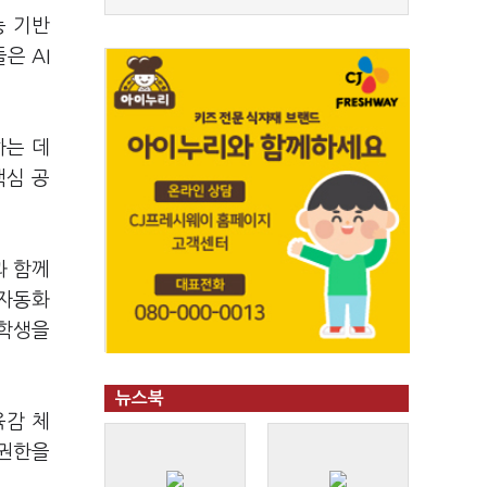
능 기반
은 AI
하는 데
핵심 공
과 함께
 자동화
 학생을
뉴스북
육감 체
 권한을