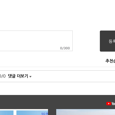
0
/
300
추천
0/0
댓글 더보기