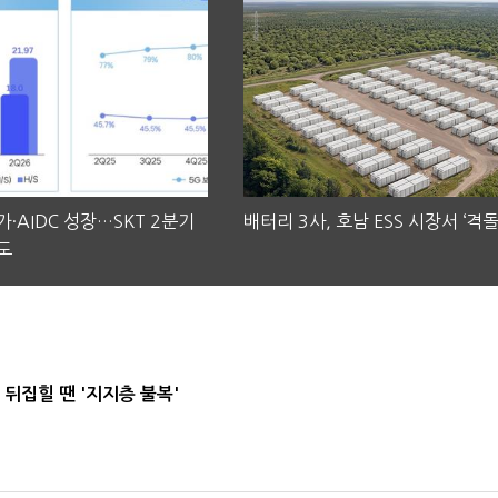
·AIDC 성장…SKT 2분기
배터리 3사, 호남 ESS 시장서 ‘격돌
도
뒤집힐 땐 '지지층 불복'