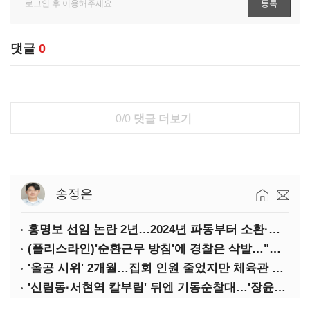
댓글
0
0/0
댓글 더보기
송정은
홍명보 선임 논란 2년…2024년 파동부터 소환·압색까지
(폴리스라인)'순환근무 방침'에 경찰은 삭발…"베테랑·수사력 보강 먼저"
'올공 시위' 2개월…집회 인원 줄었지만 체육관 봉쇄 계속
'신림동·서현역 칼부림' 뒤엔 기동순찰대…'장윤기 은폐·조작' 후엔 내부비리수사대