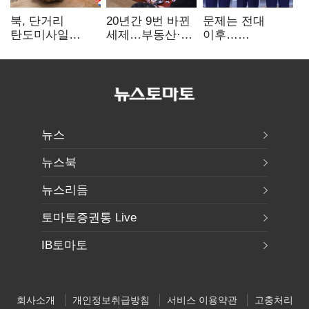
북, 단거리
20년간 9번 바뀐
문제는 전대
탄도미사일
세제…부동산·
이후…
발사…안보실
상속세만
선호투표제로
"즉각 중단 촉구"
건드렸다
뒤집힐 땐
'지지층 불복'
뉴스
뉴스북
뉴스리듬
토마토증권통 Live
IB토마토
회사소개
개인정보취급방침
서비스 이용약관
고충처리