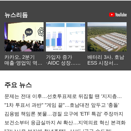
뉴스리듬
카카오, 2분기
가입자 증가
배터리 3사, 호남
매출·영업익 역대
·AIDC 성장…
ESS 시장서
최대…에이전트
SKT 2분기 성장
‘격돌’
AI 수익화 관건
본궤도
주요 뉴스
문제는 전대 이후…선호투표제로 뒤집힐 땐 '지지층
불복'
"1차 투표서 과반" "게임 끝"…호남대전 앞두고 '충돌'
김용범 책임론 봇물…경질 요구에 'ETF 특검' 주장까지
보건소부터 응급실까지 AI 확산…지역의료 혁신 본격화