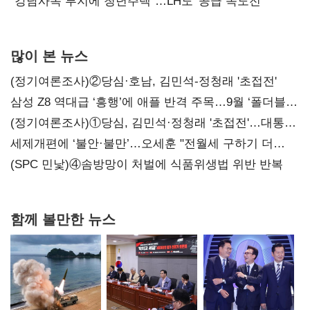
"강남사옥 부지에 청년주택"…LH도 '공급 속도전'
많이 본 뉴스
(정기여론조사)②당심·호남, 김민석-정청래 '초접전'
삼성 Z8 역대급 ‘흥행’에 애플 반격 주목…9월 ‘폴더블
대전’
(정기여론조사)①당심, 김민석·정청래 '초접전'…대통령
지지도 '50% 아래로'(종합)
세제개편에 ‘불안·불만’…오세훈 "전월세 구하기 더
힘들어질 것"
(SPC 민낯)④솜방망이 처벌에 식품위생법 위반 반복
함께 볼만한 뉴스