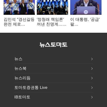
김민석 "경선갈등
'정청래 책임론'
이 대통령, '공급'
완전 제로
꺼낸 친명계…
팔
노력"…정청래
친청계는
걷어붙였는데…
"반명 공세
추가투표 때리기
여 내부선
사과부터"
'부동산
망언'(종합)
뉴스
뉴스북
뉴스리듬
토마토증권통 Live
IB토마토