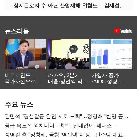
'상시근로자 수 아닌 산업재해 위험도'…김재섭, 산재예방 지원기준 손질
뉴스리듬
비트코인도
카카오, 2분기
가입자 증가
국가자산으로…'
매출·영업익 역대
·AIDC 성장…
보관·평가·처분'
최대…에이전트
SKT 2분기 성장
기준은 숙제
AI 수익화 관건
본궤도
주요 뉴스
김민석 "경선갈등 완전 제로 노력"…정청래 "반명 공세
사과부터"
공급 속도전 외치더니…황희, 난데없이 '폐버스
리모델링' 제안
송영길 측 "정청래, 국힘 '역선택' 대상…민주당 대표로