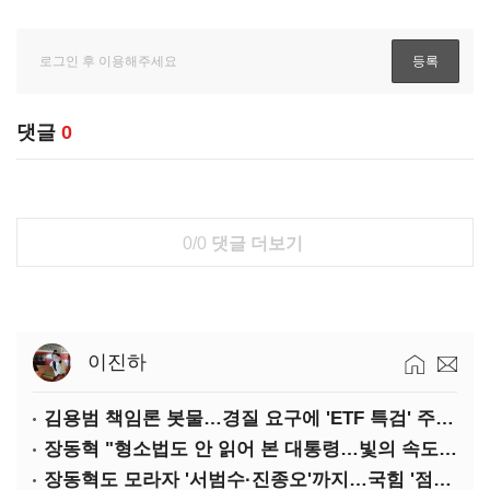
댓글
0
0/0
댓글 더보기
이진하
김용범 책임론 봇물…경질 요구에 'ETF 특검' 주장까지
장동혁 "형소법도 안 읽어 본 대통령…빛의 속도로 무너질 것"
장동혁도 모라자 '서범수·진종오'까지…국힘 '점입가경'