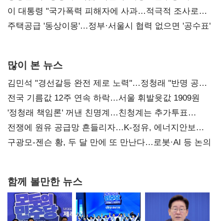
총선 지휘 못해"
이 대통령 "국가폭력 피해자에 사과…적극적 조사로
진실 밝혀야"
주택공급 '동상이몽'…정부·서울시 협력 없으면 '공수표'
많이 본 뉴스
김민석 "경선갈등 완전 제로 노력"…정청래 "반명 공세
사과부터"
전국 기름값 12주 연속 하락…서울 휘발윳값 1909원
'정청래 책임론' 꺼낸 친명계…친청계는 추가투표
때리기
전쟁에 원유 공급망 흔들리자…K-정유, 에너지안보
핵심으로 재부상
구광모-젠슨 황, 두 달 만에 또 만난다…로봇·AI 등 논의
함께 볼만한 뉴스