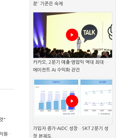
분' 기준은 숙제
카카오, 2분기 매출·영업익 역대 최대…
에이전트 AI 수익화 관건
것"
가입자 증가·AIDC 성장…SKT 2분기 성
'상시근로자 수 아닌 산업재해 위험도'…김재섭, 산재예방 지원기준 손질
장 본궤도