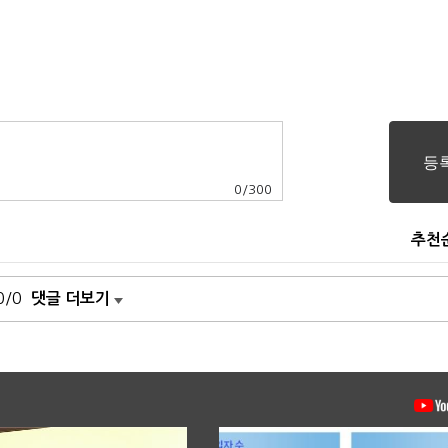
0
/
300
추천
0/0
댓글 더보기