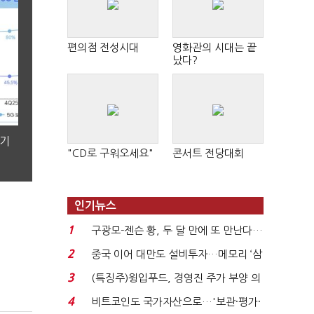
편의점 전성시대
영화관의 시대는 끝
났다?
분기
"CD로 구워오세요"
콘서트 전당대회
인기뉴스
1
구광모-젠슨 황, 두 달 만에 또 만난다…
로봇·AI 등 논...
2
중국 이어 대만도 설비투자…메모리 ‘삼
국전쟁’
3
(특징주)윙입푸드, 경영진 주가 부양 의
지에 상한가...
4
비트코인도 국가자산으로…'보관·평가·