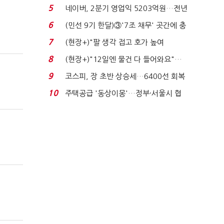
처분' 기준은 ...
5
네이버, 2분기 영업익 5203억원…전년
비 0.2% 감소...
6
(민선 9기 한달)③'7조 채무' 곳간에 충
격…추미애, 20년...
7
(현장+)"팔 생각 접고 호가 높여
요"…'덜 똘똘한 한 채' 20...
8
(현장+)"12일엔 물건 다 들어와요"…
빈 매대 채우며 문 연 ...
9
코스피, 장 초반 상승세…6400선 회복
시도
10
주택공급 '동상이몽'…정부·서울시 협
력 없으면 '공수표'...