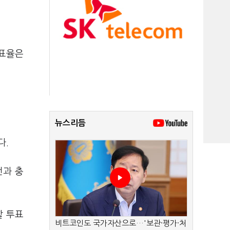
투표율은
뉴스리듬
다.
전과 충
할 투표
비트코인도 국가자산으로…'보관·평가·처