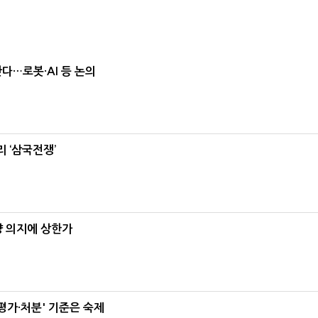
난다…로봇·AI 등 논의
 ‘삼국전쟁’
양 의지에 상한가
가·처분' 기준은 숙제