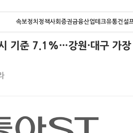
속보
정치
정책
사회
증권
금융
산업
테크
유통
건설
시 기준 7.1%…강원·대구 가장
라