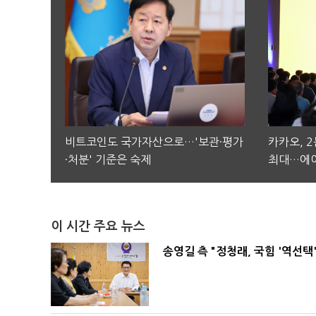
비트코인도 국가자산으로…'보관·평가
카카오, 
·처분' 기준은 숙제
최대…에이
이 시간 주요 뉴스
송영길 측 "정청래, 국힘 '역선