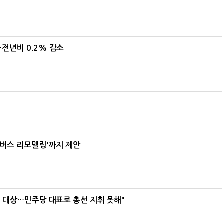
…전년비 0.2% 감소
폐버스 리모델링'까지 제안
택' 대상…민주당 대표로 총선 지휘 못해"