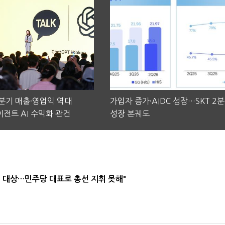
2분기 매출·영업익 역대
가입자 증가·AIDC 성장…SKT 2
전트 AI 수익화 관건
성장 본궤도
택' 대상…민주당 대표로 총선 지휘 못해"