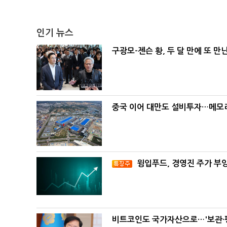
인기 뉴스
구광모-젠슨 황, 두 달 만에 또 만
중국 이어 대만도 설비투자…메모리
윙입푸드, 경영진 주가 부
비트코인도 국가자산으로…'보관·평