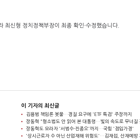
라 최신형 정치정책부장이 최종 확인·수정했습니다.
이 기자의 최신글
김용범 책임론 봇물…경질 요구에 'ETF 특검' 주장까지
장동혁 "형소법도 안 읽어 본 대통령…빛의 속도로 무너질 
장동혁도 모라자 '서범수·진종오'까지…국힘 '점입가경'