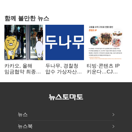
20억 키맞추기
함께 볼만한 뉴스
카카오, 올해
두나무, 경찰청
티빙·콘텐츠 IP
임금협약 최종
압수 가상자산
키운다…CJ
타결…연봉 6.3%
보관 맡는다…
ENM, 하반기
인상·격려금
커스터디 사업
글로벌 확장 가속
300만원
최종 낙찰
뉴스
뉴스북