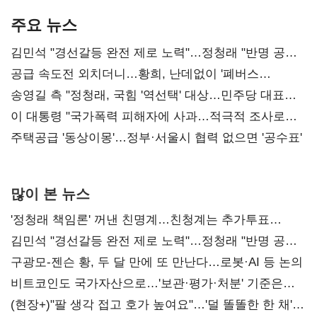
기준은 숙제
AI 수익화 관건
본궤도
주요 뉴스
김민석 "경선갈등 완전 제로 노력"…정청래 "반명 공세
사과부터"
공급 속도전 외치더니…황희, 난데없이 '폐버스
리모델링' 제안
송영길 측 "정청래, 국힘 '역선택' 대상…민주당 대표로
총선 지휘 못해"
이 대통령 "국가폭력 피해자에 사과…적극적 조사로
진실 밝혀야"
주택공급 '동상이몽'…정부·서울시 협력 없으면 '공수표'
많이 본 뉴스
'정청래 책임론' 꺼낸 친명계…친청계는 추가투표
때리기
김민석 "경선갈등 완전 제로 노력"…정청래 "반명 공세
사과부터"
구광모-젠슨 황, 두 달 만에 또 만난다…로봇·AI 등 논의
비트코인도 국가자산으로…'보관·평가·처분' 기준은
숙제
(현장+)"팔 생각 접고 호가 높여요"…'덜 똘똘한 한 채'