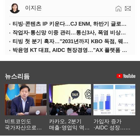
이지은
티빙·콘텐츠 IP 키운다…CJ ENM, 하반기 글로벌 확장 가속
작업자·통신망 이중 관리…통신3사, 폭염 비상대응 돌입
티빙 첫 분기 흑자…"2031년까지 KBO 독점, 웨이브 합병도 속도"
박윤영 KT 대표, AIDC 현장경영…"AX 플랫폼 핵심 인프라로 키운다"
뉴스리듬
비트코인도
카카오, 2분기
가입자 증가
국가자산으로…'
매출·영업익 역대
·AIDC 성장…
보관·평가·처분'
최대…에이전트
SKT 2분기 성장