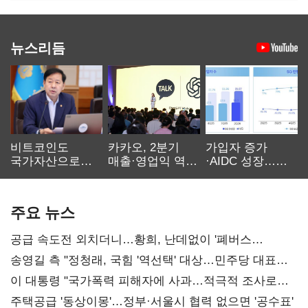
뉴스리듬
비트코인도
카카오, 2분기
가입자 증가
국가자산으로…'
매출·영업익 역대
·AIDC 성장…
보관·평가·처분'
최대…에이전트
SKT 2분기 성장
기준은 숙제
AI 수익화 관건
본궤도
주요 뉴스
공급 속도전 외치더니…황희, 난데없이 '폐버스
리모델링' 제안
송영길 측 "정청래, 국힘 '역선택' 대상…민주당 대표로
총선 지휘 못해"
이 대통령 "국가폭력 피해자에 사과…적극적 조사로
진실 밝혀야"
주택공급 '동상이몽'…정부·서울시 협력 없으면 '공수표'