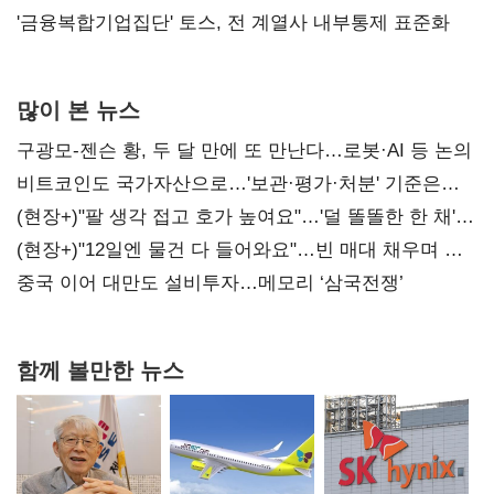
'금융복합기업집단' 토스, 전 계열사 내부통제 표준화
많이 본 뉴스
구광모-젠슨 황, 두 달 만에 또 만난다…로봇·AI 등 논의
비트코인도 국가자산으로…'보관·평가·처분' 기준은
숙제
(현장+)"팔 생각 접고 호가 높여요"…'덜 똘똘한 한 채'
20억 키맞추기
(현장+)"12일엔 물건 다 들어와요"…빈 매대 채우며 문
연 홈플러스
중국 이어 대만도 설비투자…메모리 ‘삼국전쟁’
함께 볼만한 뉴스