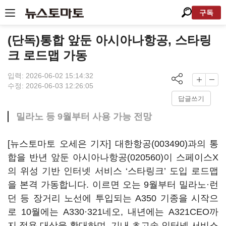
구독
(단독)통합 앞둔 아시아나항공, 스타링
크 로드맵 가동
입력: 2026-06-02 15:14:32
수정: 2026-06-03 12:26:05
답글쓰기
밀라노 등 9월부터 사용 가능 전망
[뉴스토마토 오세은 기자]
대한항공(003490)
과의 통
합을 반년 앞둔
아시아나항공(020560)
이 스페이스X
의 위성 기반 인터넷 서비스 ‘스타링크’ 도입 로드맵
을 본격 가동합니다. 이르면 오는 9월부터 밀라노·런
던 등 장거리 노선에 투입되는 A350 기종을 시작으
로 10월에는 A330·321네오, 내년에는 A321CEO까
지 적용 대상을 확대하며, 기내 초고속 인터넷 서비스