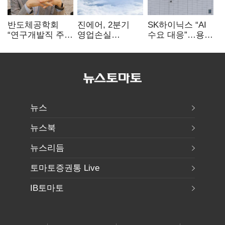
반도체공학회
진에어, 2분기
SK하이닉스 “AI
“연구개발직 주
영업손실
수요 대응”…용인
52시간제
731억…유가
·청주 팹에 54조
개선해야”
상승 여파
투자
뉴스
뉴스북
뉴스리듬
토마토증권통 Live
IB토마토