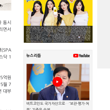
가 동시
갈리면서
(SPA
뉴스리듬
스닥 1
65억원
5월 7
면 대부
비트코인도 국가자산으로…'보관·평가·처
분' 기준은 숙제