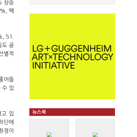
% 상승
2%,
액
, 51.
도 공
'선별적
 줄어들
 수 있
뉴스북
겪고 있
 하단에
 환경이