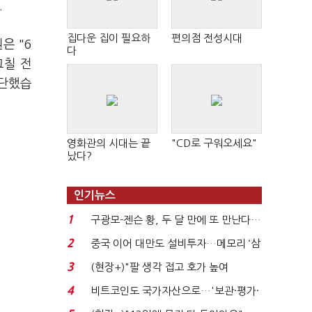
.
집다운 집이 필요하
편의점 전성시대
은 "6
다
그칠 전
진단했습
영화관의 시대는 끝
"CD로 구워오세요"
났다?
인기뉴스
1
구광모-젠슨 황, 두 달 만에 또 만난다…
로봇·AI 등 논...
2
중국 이어 대만도 설비투자…메모리 ‘삼
국전쟁’
3
(현장+)"팔 생각 접고 호가 높여
요"…'덜 똘똘한 한 채' 20...
4
비트코인도 국가자산으로…'보관·평가·
처분' 기준은 ...