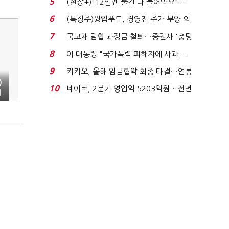
5
(현장+)"12일엔 물건 다 들어와요"…
빈 매대 채우며 문 연 ...
6
(특징주)윙입푸드, 경영진 주가 부양 의
지에 상한가...
7
국고채 담합 과징금 철퇴…증권사 '충당
금 폭탄' 우려...
8
이 대통령 "국가폭력 피해자에 사과…
적극적 조사로 진...
9
카카오, 올해 임금협약 최종 타결…연봉
)
6.3% 인상·격려...
10
네이버, 2분기 영업익 5203억원…전년
M
비 0.2% 감소...