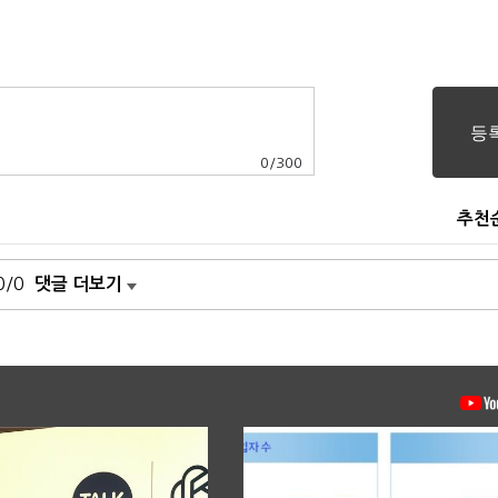
0
/
300
추천
0/0
댓글 더보기