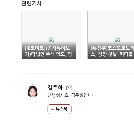
관련기사
[IB토마토](공시톺아보
(특징주)코스모로보
기)타법인 주식 양도, 엄
스, 상장 첫날 '따따블
격히 공시하는 이유
김주하
안녕하세요. 김주하입니다.
뉴스북