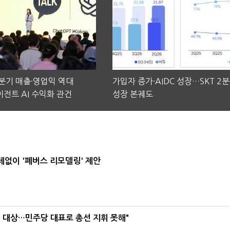
2분기 매출·영업익 역대
가입자 증가·AIDC 성장…SKT 2
전트 AI 수익화 관건
성장 본궤도
데없이 '폐버스 리모델링' 제안
택' 대상…민주당 대표로 총선 지휘 못해"