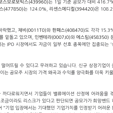
코스모로보틱스(439960)
는 1일 기준 공모가 대비 416.7
(477850)
는 124.0%,
리센스메디컬(394420)
은 108.
 하락했고,
채비(0011T0)
와
한패스(408470)
도 각각 15.3%
를 밑돌고 있으며,
인벤테라(0007J0)
와
에스팀(458350)
등
는 IPO 시장에서도 자금이 일부 선호 종목에만 집중되는 
 떨어뜨릴 수 있다고 우려하고 있습니다. 신규 상장기업이
이는 공모주 시장의 가격 왜곡과 수익률 양극화를 더욱 키울
조가 까다로워지면서 기업들이 밸류에이션 산정에 어려움을 
니 조금이라도 리스크가 있다고 판단되면 공모가가 희망밴드
이어 "기업 입장에서는 기대했던 기업가치를 인정받기 어려운