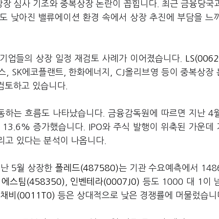
상장 심사 기조와 중복상장 논란이 꼽힙니다. 최근 금융당국
도 낮아진 밸류에이션 환경 속에서 상장 추진에 부담을 느
던 기업들의 상장 일정 재검토 사례가 이어졌습니다.
LS(0062
, SK에코플랜트, 한화에너지, CJ올리브영 등이 중복상장
재검토하고 있습니다.
동하는 흐름도 나타났습니다. 금융감독원에 따르면 지난 4
 13.6% 증가했습니다. IPO와 주식 발행이 위축된 가운데
리고 있다는 분석이 나옵니다.
지난 5월 상장한
폴레드(487580)
는 기관 수요예측에서 1486
과
에스팀(458350)
,
인벤테라(0007J0)
등도 1000 대 1이 
채비(0011T0)
등은 상대적으로 낮은 경쟁률에 머물렀습니