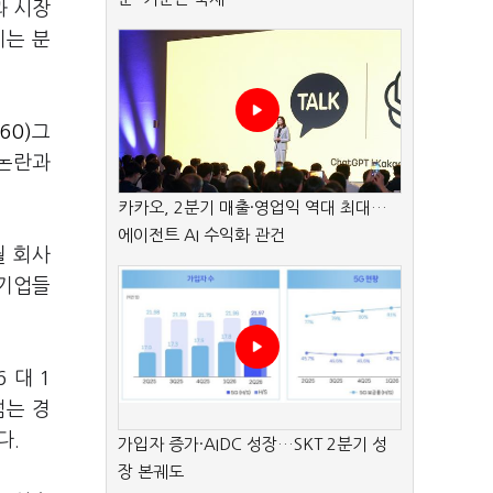
과 시장
끼는 분
60)
그
 논란과
카카오, 2분기 매출·영업익 역대 최대…
에이전트 AI 수익화 관건
월 회사
 기업들
 대 1
넘는 경
다.
가입자 증가·AIDC 성장…SKT 2분기 성
장 본궤도