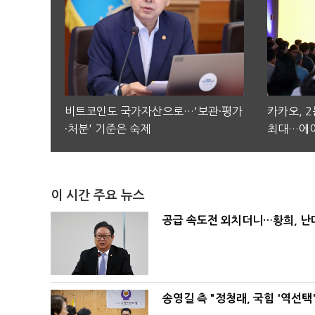
비트코인도 국가자산으로…'보관·평가
카카오, 
·처분' 기준은 숙제
최대…에이
이 시간 주요 뉴스
공급 속도전 외치더니…황희, 난
송영길 측 "정청래, 국힘 '역선