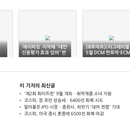
틱
‘체리피킹’ 지적에 “대안
[IB토마토](리그테이블
'
신용평가 효과 있어” 반
5월 DCM 반토막·EC
박 나선 인뱅
80% 급감…NH·KB 선
두권
이 기자의 최신글
'제2회 화이트런' 9월 개최…취약계층 소녀 지원
코스피, 장 초반 상승세…6400선 회복 시도
얼어붙은 IPO 시장…증권사, 하반기 '대어 전쟁' 기대
코스피, 미국 증시 훈풍에 6500선 회복 마감