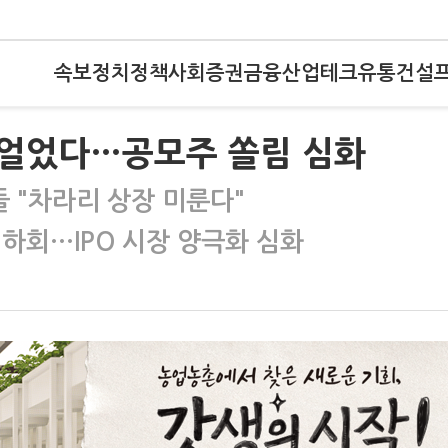
속보
정치
정책
사회
증권
금융
산업
테크
유통
건설
 얼었다…공모주 쏠림 심화
 "차라리 상장 미룬다"
하회…IPO 시장 양극화 심화