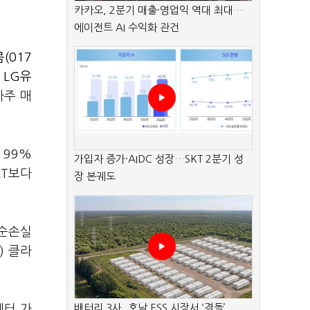
카카오, 2분기 매출·영업익 역대 최대…
에이전트 AI 수익화 관건
(017
와
LG유
사주 매
 99%
가입자 증가·AIDC 성장…SKT 2분기 성
KT보다
장 본궤도
 순손실
) 클라
배터리 3사, 호남 ESS 시장서 ‘격돌’
센터 가