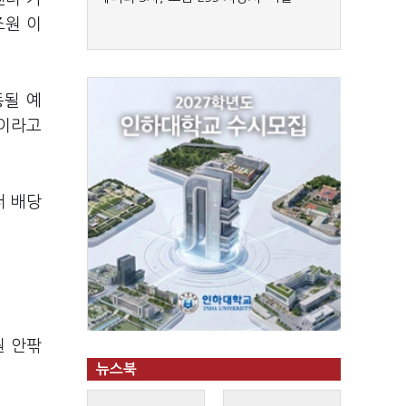
조원 이
동될 예
"이라고
터 배당
원 안팎
뉴스북