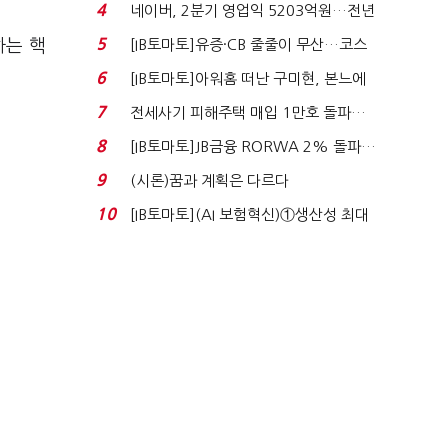
격…추미애, 20년...
4
네이버, 2분기 영업익 5203억원…전년
비 0.2% 감소...
5
하는 핵
[IB토마토]유증·CB 줄줄이 무산…코스
닥 벌점 급증에 ...
6
[IB토마토]아워홈 떠난 구미현, 본느에
340억 베팅…가...
7
전세사기 피해주택 매입 1만호 돌파…
누적 피해자 4만2...
8
[IB토마토]JB금융 RORWA 2% 돌파…
실적 견인은 은행 ...
9
(시론)꿈과 계획은 다르다
10
[IB토마토](AI 보험혁신)①생산성 최대
80% 개선…현실...