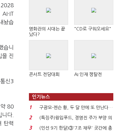
2028
I·IT
 내놨습
영화관의 시대는 끝
"CD로 구워오세요"
났다?
시했습니
입을 진
콘서트 전당대회
AI 인재 쟁탈전
 통신3
인기뉴스
약 80
1
구광모-젠슨 황, 두 달 만에 또 만난다…
입니다.
로봇·AI 등 논...
2
(특징주)윙입푸드, 경영진 주가 부양 의
며 탄력
지에 상한가...
3
(민선 9기 한달)③'7조 채무' 곳간에 충