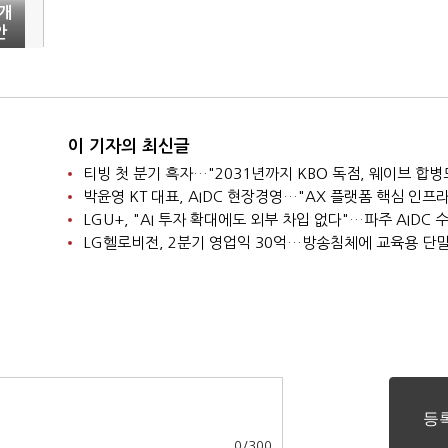
개
안
이 기자의 최신글
0
/
300