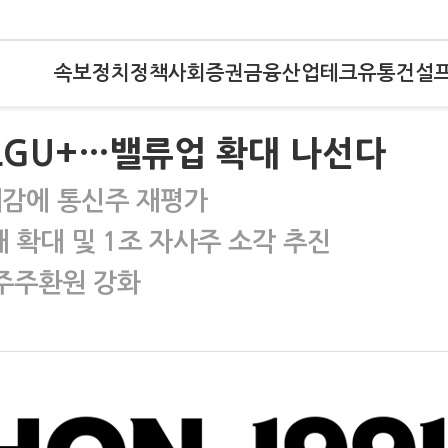
속보
정치
정책
사회
증권
금융
산업
테크
유통
건설
 LGU+…밸류업 확대 나선다
기대감에 통신주 재평가
 3배 확대 및 1조 자사주 소각 추진
…주주환원 강화