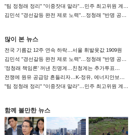
"팀 정청래 정리" "이중잣대 말라"…민주 최고위원 계파
다툼 격화
김민석 "경선갈등 완전 제로 노력"…정청래 "반명 공세
사과부터"
많이 본 뉴스
전국 기름값 12주 연속 하락…서울 휘발윳값 1909원
김민석 "경선갈등 완전 제로 노력"…정청래 "반명 공세
사과부터"
'정청래 책임론' 꺼낸 친명계…친청계는 추가투표
때리기
전쟁에 원유 공급망 흔들리자…K-정유, 에너지안보
핵심으로 재부상
"팀 정청래 정리" "이중잣대 말라"…민주 최고위원 계파
다툼 격화
함께 볼만한 뉴스