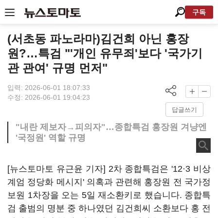
구독
(서초동 파노라마)김건희 아닌 홍장
원?…특검 "'개인 유무죄'보다 '국가기
관 관여' 규명 먼저"
입력: 2026-06-01 18:07:33
수정: 2026-06-01 19:04:23
답글쓰기
"내란 제보자→피의자"…종합특검 홍장원 겨냥엔
'국정원' 역할 규명
[뉴스토마토 유근윤 기자] 2차 종합특검은 '12·3 비상
계엄 정당화 메시지' 의혹과 관련해 홍장원 전 국가정
보원 1차장을 오는 5일 재소환키로 했습니다. 종합특
검 출범의 명분 중 하나였던 김건희씨 소환보다 홍 전