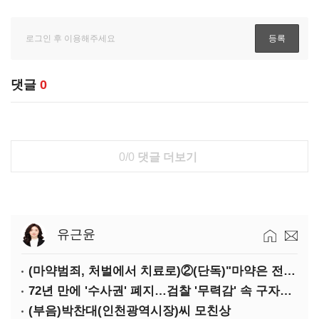
댓글
0
0/0
댓글 더보기
유근윤
(마약범죄, 처벌에서 치료로)②(단독)"마약은 전염병…여성 맞춤형 재활과정 개발 중"
72년 만에 '수사권' 폐지…검찰 '무력감' 속 구자현 사의
(부음)박찬대(인천광역시장)씨 모친상