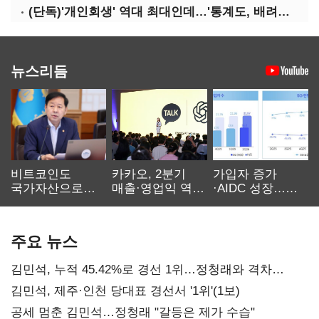
(단독)'개인회생' 역대 최대인데…'통계도, 배려도' 없는 사법부
뉴스리듬
비트코인도
카카오, 2분기
가입자 증가
국가자산으로…'
매출·영업익 역대
·AIDC 성장…
보관·평가·처분'
최대…에이전트
SKT 2분기 성장
기준은 숙제
AI 수익화 관건
본궤도
주요 뉴스
김민석, 누적 45.42%로 경선 1위…정청래와 격차
0.86%p(2보)
김민석, 제주·인천 당대표 경선서 '1위'(1보)
공세 멈춘 김민석…정청래 "갈등은 제가 수습"