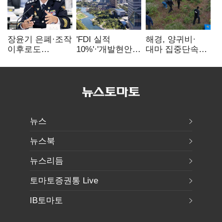
장윤기 은폐·조작
'FDI 실적
해경, 양귀비·
이후로도
10%'·'개발현안
대마 집중단속…
정보유출·
산적'…
4개월 동안
내부비위…경찰
인천경제청장
249명 검거
신뢰는 어디에
구원투수 찾기
뉴스
뉴스북
뉴스리듬
토마토증권통 Live
IB토마토