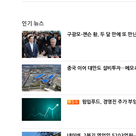
인기 뉴스
구광모-젠슨 황, 두 달 만에 또 만
중국 이어 대만도 설비투자…메모리
윙입푸드, 경영진 주가 부
네이버, 2분기 영업익 5203억원