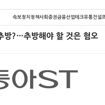
속보
정치
정책
사회
증권
금융
산업
테크
유통
건설
추방?…추방해야 할 것은 혐오