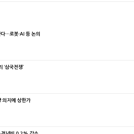
난다…로봇·AI 등 논의
 ‘삼국전쟁’
양 의지에 상한가
…전년비 0.2% 감소