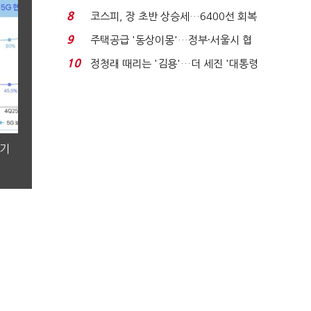
닥 벌점 급증에 ...
8
코스피, 장 초반 상승세…6400선 회복
시도
9
주택공급 '동상이몽'…정부·서울시 협
력 없으면 '공수표'...
10
정청래 때리는 '김용'…더 세진 '대통령
최측근' 입...
분기