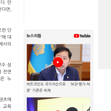
다. 만
건다면,
오란 단
뉴스리듬
’에 대
역에서의
보수 성
을 전면
금은 누
비트코인도 국가자산으로…'보관·평가·처
분' 기준은 숙제
콘텐츠에
. 교육