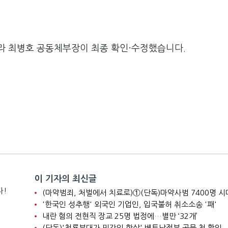
라 최병호 공동체부장이 최종 확인·수정했습니다.
이 기자의 최신글
다!
'한국인 성추행' 외국인 기업인, 입국불허 취소소송 '패'
내란 혐의 전현직 장교 25명 법정에…별만 ‘32개’
(단독)'청룡부대가 민간인 학살' 베트남정부 공문 첫 확인