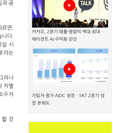
립과 공
따르면,
카카오, 2분기 매출·영업익 역대 최대…
습니다.
에이전트 AI 수익화 관건
자살 시
대’라는
 그러나
와 차별
 소수자
가입자 증가·AIDC 성장…SKT 2분기 성
장 본궤도
 할 것