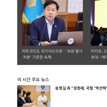
비트코인도 국가자산으로…'보관·평가
카카오, 
·처분' 기준은 숙제
최대…에이
이 시간 주요 뉴스
송영길 측 "정청래, 국힘 '역선