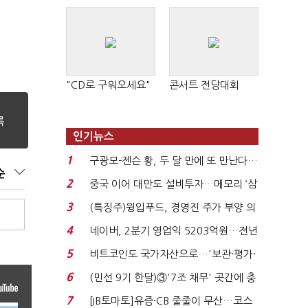
"CD로 구워오세요"
콘서트 전당대회
인기뉴스
1
구광모-젠슨 황, 두 달 만에 또 만난다…
순
로봇·AI 등 논...
2
중국 이어 대만도 설비투자…메모리 ‘삼
국전쟁’
3
(특징주)윙입푸드, 경영진 주가 부양 의
지에 상한가...
4
네이버, 2분기 영업익 5203억원…전년
비 0.2% 감소...
5
비트코인도 국가자산으로…'보관·평가·
처분' 기준은 ...
6
(민선 9기 한달)③'7조 채무' 곳간에 충
격…추미애, 20년...
7
[IB토마토]유증·CB 줄줄이 무산…코스