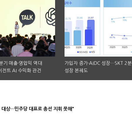
2분기 매출·영업익 역대
가입자 증가·AIDC 성장…SKT 2
전트 AI 수익화 관건
성장 본궤도
택' 대상…민주당 대표로 총선 지휘 못해"