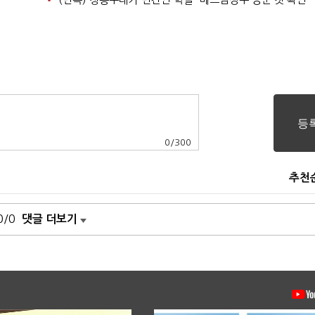
0
/
300
추천
0/0
댓글 더보기