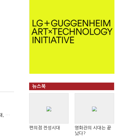
뉴스북
(마약범죄, 처벌에서 치료로)①(단독)마약사범 7400명 시대, 담장 안 '치료 혁명'…광주교도소의 도전
편의점 전성시대
영화관의 시대는 끝
났다?