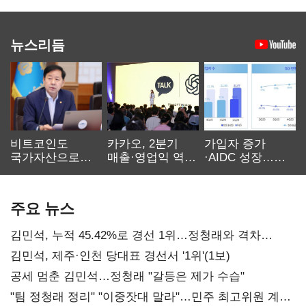
뉴스리듬
비트코인도
카카오, 2분기
가입자 증가
국가자산으로…'
매출·영업익 역대
·AIDC 성장…
보관·평가·처분'
최대…에이전트
SKT 2분기 성장
기준은 숙제
AI 수익화 관건
본궤도
주요 뉴스
김민석, 누적 45.42%로 경선 1위…정청래와 격차
0.86%p(2보)
김민석, 제주·인천 당대표 경선서 '1위'(1보)
공세 멈춘 김민석…정청래 "갈등은 제가 수습"
"팀 정청래 정리" "이중잣대 말라"…민주 최고위원 계파