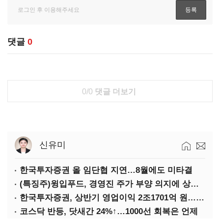
댓글
0
0/0
댓글 더보기
신유미
한국투자증권 올 임단협 지연…8월에도 미타결
(특징주)윙입푸드, 경영진 주가 부양 의지에 상한가
한국투자증권, 상반기 영업이익 2조1701억 원… 전년비 89.1%↑
코스닥 반등, 닷새간 24%↑…1000선 회복은 언제