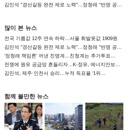
다툼 격화
김민석 "경선갈등 완전 제로 노력"…정청래 "반명 공세
사과부터"
많이 본 뉴스
전국 기름값 12주 연속 하락…서울 휘발윳값 1909원
김민석 "경선갈등 완전 제로 노력"…정청래 "반명 공세
사과부터"
'정청래 책임론' 꺼낸 친명계…친청계는 추가투표
때리기
전쟁에 원유 공급망 흔들리자…K-정유, 에너지안보
핵심으로 재부상
김민석, 제주·인천서 승리…누적 득표율 '1위
탈환'(종합)
함께 볼만한 뉴스