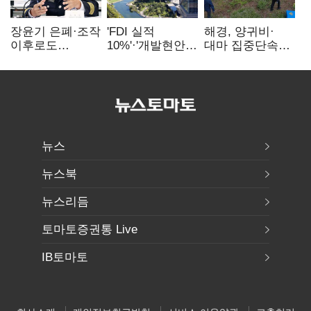
장윤기 은폐·조작
'FDI 실적
해경, 양귀비·
이후로도
10%'·'개발현안
대마 집중단속…
정보유출·
산적'…
4개월 동안
내부비위…경찰
인천경제청장
249명 검거
신뢰는 어디에
구원투수 찾기
뉴스
뉴스북
뉴스리듬
토마토증권통 Live
IB토마토