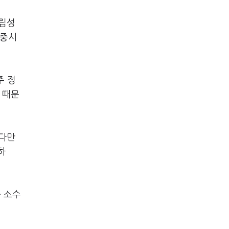
독립성
 중시
주 정
 때문
"다만
하
 소수