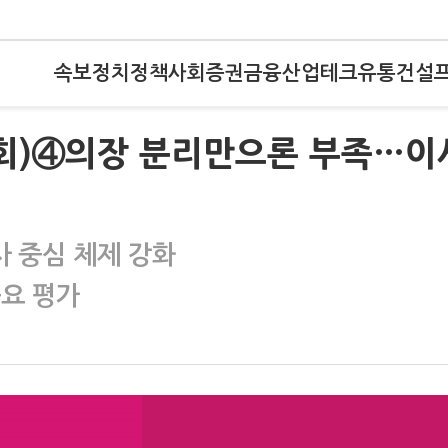
속보
정치
정책
사회
증권
금융
산업
테크
유통
건설
사회)④의장 분리만으론 부족…이
 중심 체제 강화
중요 평가