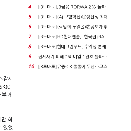
4
[IB토마토]JB금융 RORWA 2% 돌파…
실적 견인은 은행 ...
5
[IB토마토](AI 보험혁신)①생산성 최대
80% 개선…현실...
6
[IB토마토](락업의 두얼굴)②공모가 뛰
자 첫날 매도…FI ...
7
[IB토마토]HD현대엔솔, '한국판 IRA'
수혜 부상…세액공...
8
[IB토마토]현대그린푸드, 수익성 본궤
도…실적 개선에 ...
9
전세사기 피해주택 매입 1만호 돌파…
누적 피해자 4만2...
10
[IB토마토]유증·CB 줄줄이 무산…코스
닥 벌점 급증에 ...
△감사
SK(0
내부거
지만 최
수 있었