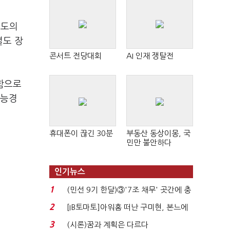
제도의
별도 장
콘서트 전당대회
AI 인재 쟁탈전
함으로
가능경
휴대폰이 끊긴 30분
부동산 동상이몽, 국
민만 불안하다
인기뉴스
1
(민선 9기 한달)③'7조 채무' 곳간에 충
격…추미애, 20년...
2
[IB토마토]아워홈 떠난 구미현, 본느에
340억 베팅…가...
3
(시론)꿈과 계획은 다르다