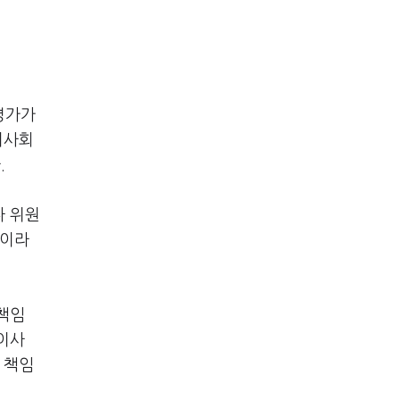
평가가
이사회
.
나 위원
심이라
책임
이사
 책임