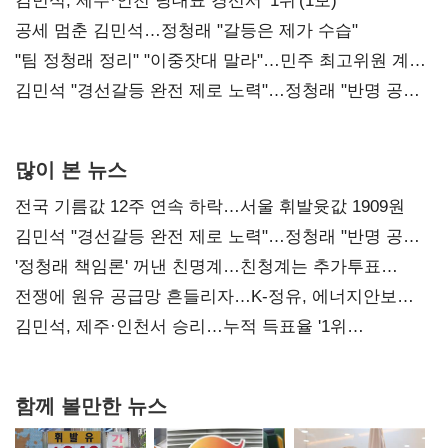
0.86%p(2보)
김민석, 제주·인천 당대표 경선서 '1위'(1보)
공세 멈춘 김민석…정청래 "갈등은 제가 수습"
"팀 정청래 정리" "이중잣대 말라"…민주 최고위원 계파
다툼 격화
김민석 "경선갈등 완전 제로 노력"…정청래 "반명 공세
사과부터"
많이 본 뉴스
전국 기름값 12주 연속 하락…서울 휘발윳값 1909원
김민석 "경선갈등 완전 제로 노력"…정청래 "반명 공세
사과부터"
'정청래 책임론' 꺼낸 친명계…친청계는 추가투표
때리기
전쟁에 원유 공급망 흔들리자…K-정유, 에너지안보
핵심으로 재부상
김민석, 제주·인천서 승리…누적 득표율 '1위
탈환'(종합)
함께 볼만한 뉴스