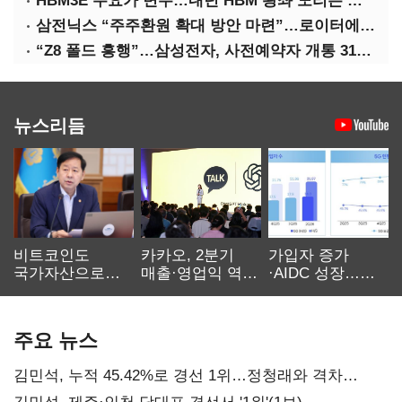
HBM3E 수요가 변수…내년 HBM 왕좌 노리는 삼성
삼전닉스 “주주환원 확대 방안 마련”…로이터에 성명 보내
“Z8 폴드 흥행”…삼성전자, 사전예약자 개통 31일까지 연장
뉴스리듬
비트코인도
카카오, 2분기
가입자 증가
국가자산으로…'
매출·영업익 역대
·AIDC 성장…
보관·평가·처분'
최대…에이전트
SKT 2분기 성장
기준은 숙제
AI 수익화 관건
본궤도
주요 뉴스
김민석, 누적 45.42%로 경선 1위…정청래와 격차