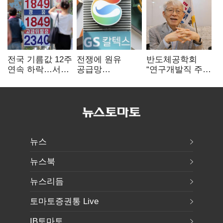
전국 기름값 12주
전쟁에 원유
반도체공학회
연속 하락…서울
공급망
“연구개발직 주
휘발윳값 1909원
흔들리자…K-
52시간제
정유, 에너지안보
개선해야”
핵심으로 재부상
뉴스
뉴스북
뉴스리듬
토마토증권통 Live
IB토마토