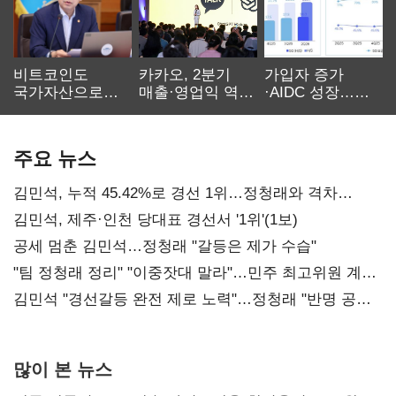
비트코인도
카카오, 2분기
가입자 증가
국가자산으로…'
매출·영업익 역대
·AIDC 성장…
보관·평가·처분'
최대…에이전트
SKT 2분기 성장
기준은 숙제
AI 수익화 관건
본궤도
주요 뉴스
김민석, 누적 45.42%로 경선 1위…정청래와 격차
0.86%p(2보)
김민석, 제주·인천 당대표 경선서 '1위'(1보)
공세 멈춘 김민석…정청래 "갈등은 제가 수습"
"팀 정청래 정리" "이중잣대 말라"…민주 최고위원 계파
다툼 격화
김민석 "경선갈등 완전 제로 노력"…정청래 "반명 공세
사과부터"
많이 본 뉴스