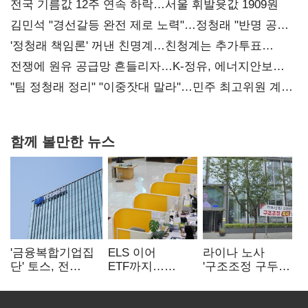
전국 기름값 12주 연속 하락…서울 휘발윳값 1909원
김민석 "경선갈등 완전 제로 노력"…정청래 "반명 공세
사과부터"
'정청래 책임론' 꺼낸 친명계…친청계는 추가투표
때리기
전쟁에 원유 공급망 흔들리자…K-정유, 에너지안보
핵심으로 재부상
"팀 정청래 정리" "이중잣대 말라"…민주 최고위원 계파
다툼 격화
함께 볼만한 뉴스
'금융복합기업집
ELS 이어
라이나 노사
단' 토스, 전
ETF까지…
'구조조정 구두
계열사 내부통제
고위험상품 판매
합의안' 도출
표준화
제동 걸린 은행