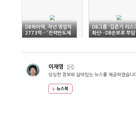
DB하이텍, 작년 영업익
DB그룹 '김준기 리스
2773억…“전력반도체
확산…DB손보로 부담
수요 긍정적”
전가
이재영
싱싱한 정보와 살아있는 뉴스를 제공하겠습니
뉴스북