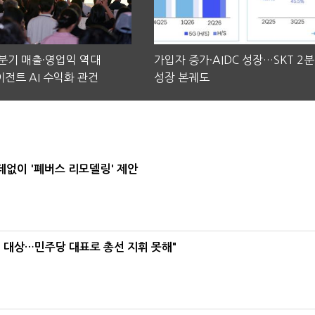
2분기 매출·영업익 역대
가입자 증가·AIDC 성장…SKT 2
전트 AI 수익화 관건
성장 본궤도
데없이 '폐버스 리모델링' 제안
택' 대상…민주당 대표로 총선 지휘 못해"