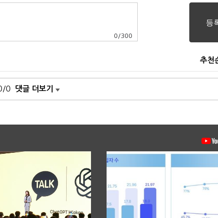
0
/
300
추천
0/0
댓글 더보기