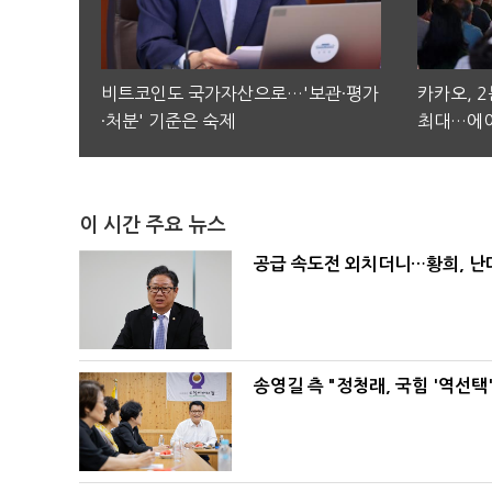
비트코인도 국가자산으로…'보관·평가
카카오, 
·처분' 기준은 숙제
최대…에이
이 시간 주요 뉴스
공급 속도전 외치더니…황희, 난
송영길 측 "정청래, 국힘 '역선