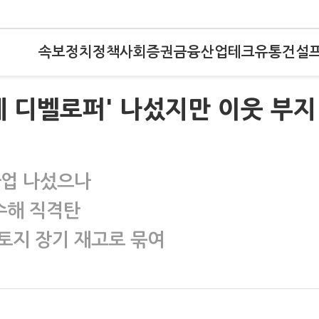
속보
정치
정책
사회
증권
금융
산업
테크
유통
건설
체 디벨로퍼' 나섰지만 이웃 부지
사업 나섰으나
수해 직격탄
토지 장기 재고로 묶여