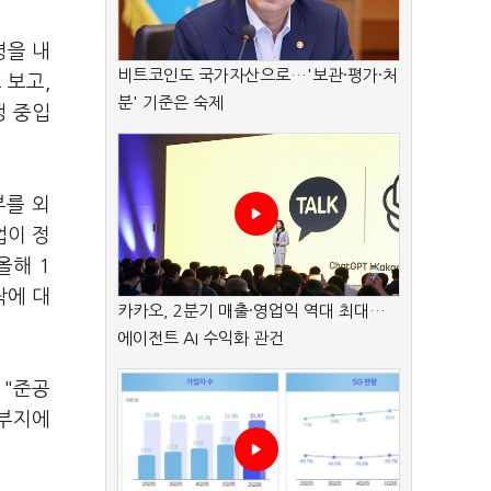
령을 내
비트코인도 국가자산으로…'보관·평가·처
 보고,
분' 기준은 숙제
쟁 중입
부를 외
업이 정
올해 1
락에 대
카카오, 2분기 매출·영업익 역대 최대…
에이전트 AI 수익화 관건
 "준공
 부지에