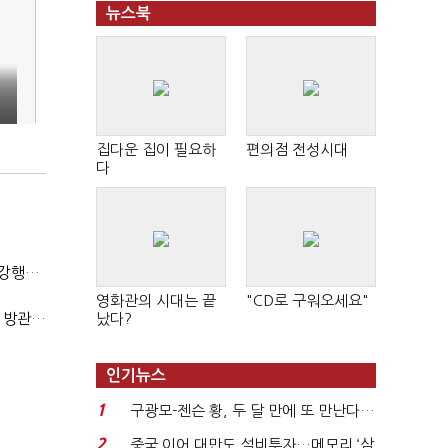
뉴스북
집다운 집이 필요하
편의점 전성시대
다
(단독)법원엔 "가치 0원"이라더니…소송 중 '500원 유증' 강행한 라인게임즈
영화관의 시대는 끝
"CD로 구워오세요"
(단독)한공회, 'CB 뻥튀기' 논란 평가모형 한계 인정…당국 방관 속 장부 왜곡 수두룩
났다?
인기뉴스
1
구광모-젠슨 황, 두 달 만에 또 만난다…
로봇·AI 등 논...
2
중국 이어 대만도 설비투자…메모리 ‘삼