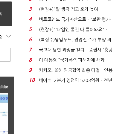
국전쟁’
3
(현장+)"팔 생각 접고 호가 높여
요"…'덜 똘똘한 한 채' 20...
4
비트코인도 국가자산으로…'보관·평가·
처분' 기준은 ...
5
(현장+)"12일엔 물건 다 들어와요"…
순
빈 매대 채우며 문 연 ...
6
(특징주)윙입푸드, 경영진 주가 부양 의
지에 상한가...
7
국고채 담합 과징금 철퇴…증권사 '충당
금 폭탄' 우려...
8
이 대통령 "국가폭력 피해자에 사과…
적극적 조사로 진...
9
카카오, 올해 임금협약 최종 타결…연봉
6.3% 인상·격려...
10
네이버, 2분기 영업익 5203억원…전년
비 0.2% 감소...