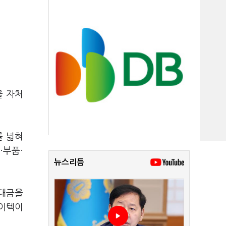
을 자처
를 넓혀
·부품·
뉴스리듬
 대금을
하이텍이