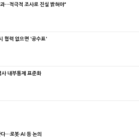
사과…적극적 조사로 진실 밝혀야"
 협력 없으면 '공수표'
계열사 내부통제 표준화
난다…로봇·AI 등 논의