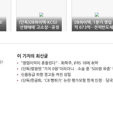
크'
(단독)DB하이텍-KCGI
DB하이텍, 1분기 영업
‘선행매매’ 고소장…공정
익 673억…전력반도체
위 고발 김준기 회장 위
실적 견인
장계열사와 일치
이 기자의 최신글
다!
"영업이익이 흔들린다"…화학주, IFRS 18에 취약
신용등급 하향 경고등 켜진 삼립