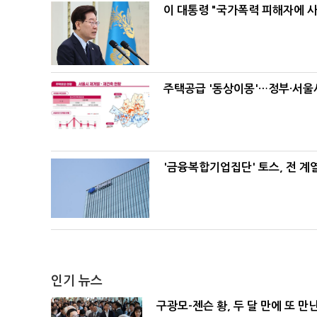
이 대통령 "국가폭력 피해자에 
주택공급 '동상이몽'…정부·서울시
'금융복합기업집단' 토스, 전 
인기 뉴스
구광모-젠슨 황, 두 달 만에 또 만