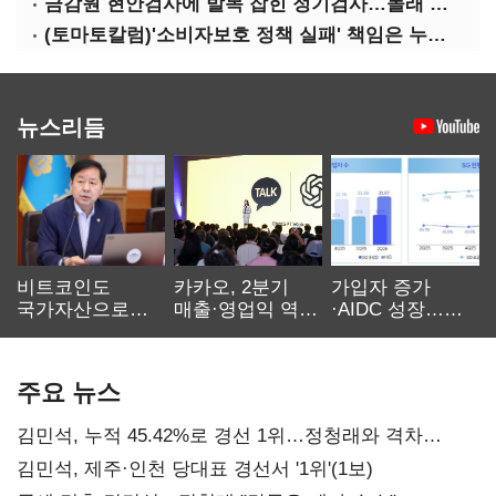
금감원 현안검사에 발목 잡힌 정기검사…몰래 웃는 금융권
(토마토칼럼)'소비자보호 정책 실패' 책임은 누가 지나
뉴스리듬
비트코인도
카카오, 2분기
가입자 증가
국가자산으로…'
매출·영업익 역대
·AIDC 성장…
보관·평가·처분'
최대…에이전트
SKT 2분기 성장
기준은 숙제
AI 수익화 관건
본궤도
주요 뉴스
김민석, 누적 45.42%로 경선 1위…정청래와 격차
0.86%p(2보)
김민석, 제주·인천 당대표 경선서 '1위'(1보)