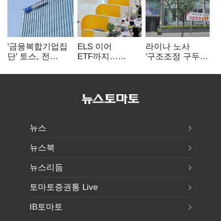
'금융복합기업집
ELS 이어
라이나 노사
단' 토스, 전
ETF까지…
'구조조정 구두
계열사 내부통제
고위험상품 판매
합의안' 도출
표준화
제동 걸린 은행
뉴스
뉴스북
뉴스리듬
토마토증권통 Live
IB토마토