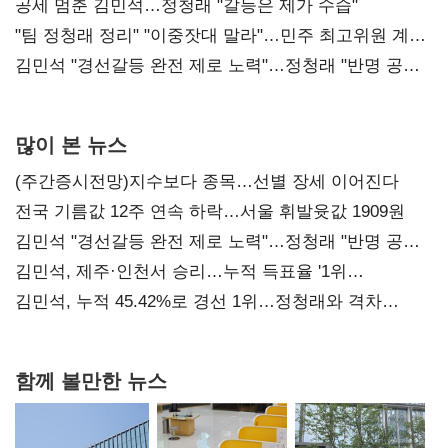
공세 멈춘 김민석…정청래 "갈등은 제가 수습"
"팀 정청래 정리" "이중잣대 말라"…민주 최고위원 계파
다툼 격화
김민석 "경선갈등 완전 제로 노력"…정청래 "반명 공세
사과부터"
많이 본 뉴스
(주간증시전망)지수보다 종목…선별 장세 이어진다
전국 기름값 12주 연속 하락…서울 휘발윳값 1909원
김민석 "경선갈등 완전 제로 노력"…정청래 "반명 공세
사과부터"
김민석, 제주·인천서 승리…누적 득표율 '1위
탈환'(종합)
김민석, 누적 45.42%로 경선 1위…정청래와 격차
0.86%p(2보)
함께 볼만한 뉴스