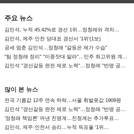
보관·평가·처분'
최대…에이전트
SKT 2분기 성장
기준은 숙제
AI 수익화 관건
본궤도
주요 뉴스
김민석, 누적 45.42%로 경선 1위…정청래와 격차
0.86%p(2보)
김민석, 제주·인천 당대표 경선서 '1위'(1보)
공세 멈춘 김민석…정청래 "갈등은 제가 수습"
"팀 정청래 정리" "이중잣대 말라"…민주 최고위원 계파
다툼 격화
김민석 "경선갈등 완전 제로 노력"…정청래 "반명 공세
사과부터"
많이 본 뉴스
전국 기름값 12주 연속 하락…서울 휘발윳값 1909원
김민석 "경선갈등 완전 제로 노력"…정청래 "반명 공세
사과부터"
'정청래 책임론' 꺼낸 친명계…친청계는 추가투표
때리기
김민석, 제주·인천서 승리…누적 득표율 '1위