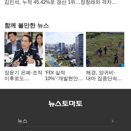
탈환'(종합)
김민석, 누적 45.42%로 경선 1위…정청래와 격차
0.86%p(2보)
함께 볼만한 뉴스
장윤기 은폐·조작
'FDI 실적
해경, 양귀비·
이후로도
10%'·'개발현안
대마 집중단속…
정보유출·
산적'…
4개월 동안
내부비위…경찰
인천경제청장
249명 검거
신뢰는 어디에
구원투수 찾기
뉴스