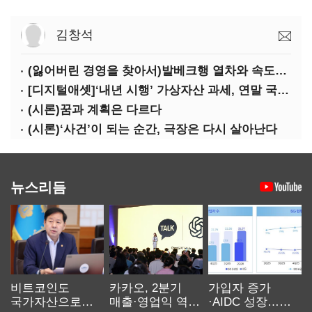
김창석
(잃어버린 경영을 찾아서)발베크행 열차와 속도의 환상: 디지털 전환과 물류 혁신의 포용적 노동 전략
[디지털애셋]‘내년 시행’ 가상자산 과세, 연말 국회 문턱 넘을까
(시론)꿈과 계획은 다르다
(시론)‘사건’이 되는 순간, 극장은 다시 살아난다
뉴스리듬
비트코인도
카카오, 2분기
가입자 증가
국가자산으로…'
매출·영업익 역대
·AIDC 성장…