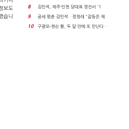
선하거나
청래와 격차 0.86%p(...
8
김민석, 제주·인천 당대표 경선서 '1
 정보도
위'(1보)...
말했습니
9
공세 멈춘 김민석…정청래 "갈등은 제
가 수습"
10
구광모-젠슨 황, 두 달 만에 또 만난다…
로봇·AI 등 논...