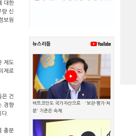
에 대한
우량 신
용정보원
뉴스리듬
한 제도
 의제로
들은 건
비트코인도 국가자산으로…'보관·평가·처
는 경향
분' 기준은 숙제
니다.
을 충분