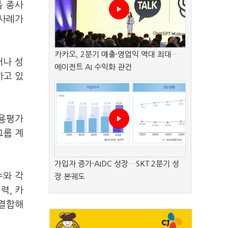
폼 종사
 사례가
카카오, 2분기 매출·영업익 역대 최대…
어나 성
에이전트 AI 수익화 관건
하고 있
신용평가
그룹 계
가입자 증가·AIDC 성장…SKT 2분기 성
수와 각
장 본궤도
력, 카
 결합해