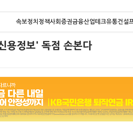
속보
정치
정책
사회
증권
금융
산업
테크
유통
건설
 신용정보' 독점 손본다