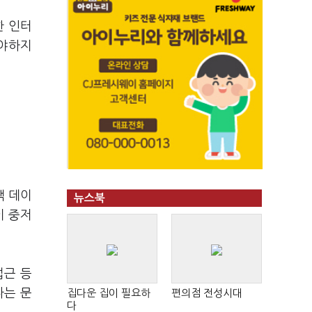
한 인터
해야하지
객 데이
뉴스북
이 중저
접근 등
다는 문
집다운 집이 필요하
편의점 전성시대
다