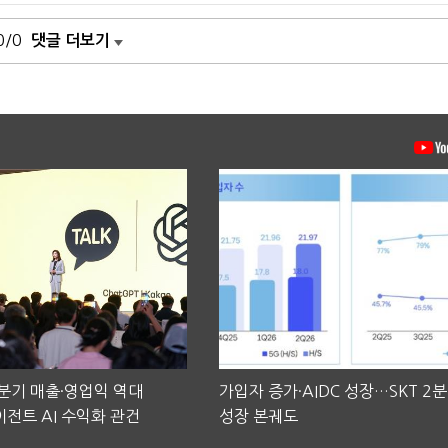
0/0
댓글 더보기
2분기 매출·영업익 역대
가입자 증가·AIDC 성장…SKT 2
전트 AI 수익화 관건
성장 본궤도