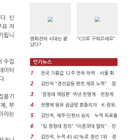
다. 신
주요 자
제기됩니
영화관의 시대는 끝
"CD로 구워오세요"
났다?
터 수집
인기뉴스
 데이터
1
전국 기름값 12주 연속 하락…서울 휘
다.
발윳값 1909원...
2
김민석 "경선갈등 완전 제로 노력"…정
청래 "반명 공세 사...
3
'정청래 책임론' 꺼낸 친명계…친청계
 집중기
는 추가투표 때리기...
4
체, 부
전쟁에 원유 공급망 흔들리자…K-정유,
에너지안보 핵심...
심이라는
5
김민석, 제주·인천서 승리…누적 득표율
'1위 탈환'(종합)...
6
"팀 정청래 정리" "이중잣대 말라"…민
주 최고위원 계파 다...
7
김민석, 누적 45.42%로 경선 1위…정