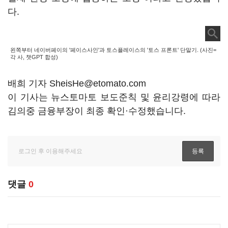
다.
왼쪽부터 네이버페이의 '페이스사인'과 토스플레이스의 '토스 프론트' 단말기. (사진=
각 사, 챗GPT 합성)
배희 기자 SheisHe@etomato.com
이 기사는 뉴스토마토 보도준칙 및 윤리강령에 따라
김의중 금융부장이 최종 확인·수정했습니다.
댓글
0