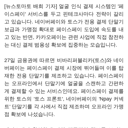
[뉴스토마토 배희 기자] 얼굴 인식 결제 시스템인 '페
이스페이' 서비스를 두고 핀테크사마다 전략이 갈리
고 있습니다. 네이버페이와 토스가 전용 결제 단말기
보급과 가맹점 확대로 페이스페이 도입에 속도를 내
고 있는 반면, 카카오페이는 관련 사업에 직접 참전하
는 대신 결제 범용성 확보에 집중하는 모습입니다.
27일 금융권에 따르면 비바리퍼블리카(토스)와 네이
버페이는 페이스페이 결제 시장에 뛰어들며 이를 탑
재한 전용 단말기를 제조하고 있습니다. 페이스페이
는 오프라인에서 단말기에 얼굴을 스캔하고 간편하
게 결제할 수 있는 서비스인데요. 페이스페이 결제를
위한 토스의 '토스 프론트', 네이버페이의 'Npay 커넥
트' 단말기를 각 사에서 직접 제조하며 오프라인 가맹
점 확보에 나섰습니다.