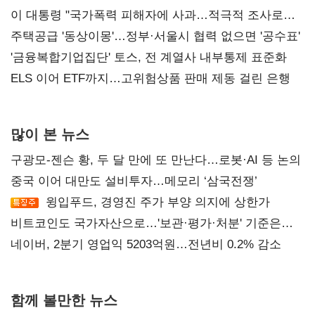
총선 지휘 못해"
이 대통령 "국가폭력 피해자에 사과…적극적 조사로
진실 밝혀야"
주택공급 '동상이몽'…정부·서울시 협력 없으면 '공수표'
'금융복합기업집단' 토스, 전 계열사 내부통제 표준화
ELS 이어 ETF까지…고위험상품 판매 제동 걸린 은행
많이 본 뉴스
구광모-젠슨 황, 두 달 만에 또 만난다…로봇·AI 등 논의
중국 이어 대만도 설비투자…메모리 ‘삼국전쟁’
윙입푸드, 경영진 주가 부양 의지에 상한가
비트코인도 국가자산으로…'보관·평가·처분' 기준은
숙제
네이버, 2분기 영업익 5203억원…전년비 0.2% 감소
함께 볼만한 뉴스