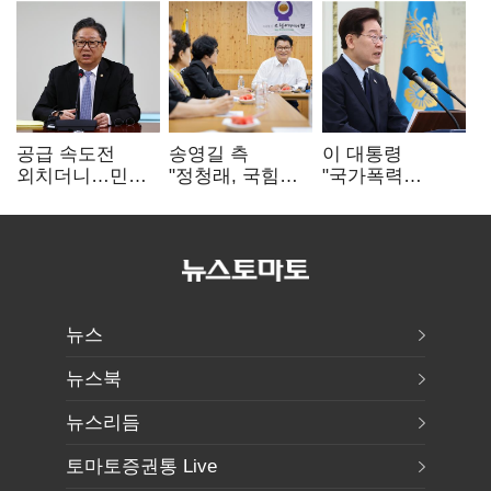
공급 속도전
송영길 측
이 대통령
외치더니…민주,
"정청래, 국힘
"국가폭력
'폐버스
'역선택' 대상…
피해자에 사과…
리모델링'까지
민주당 대표로
적극적 조사로
제안
총선 지휘 못해"
진실 밝혀야"
뉴스
뉴스북
뉴스리듬
토마토증권통 Live