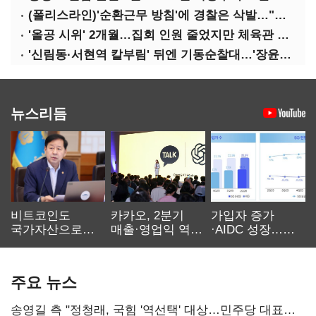
(폴리스라인)'순환근무 방침'에 경찰은 삭발…"베테랑·수사력 보강 먼저"
'올공 시위' 2개월…집회 인원 줄었지만 체육관 봉쇄 계속
'신림동·서현역 칼부림' 뒤엔 기동순찰대…'장윤기 은폐·조작' 후엔 내부비리수사대
뉴스리듬
비트코인도
카카오, 2분기
가입자 증가
국가자산으로…'
매출·영업익 역대
·AIDC 성장…
보관·평가·처분'
최대…에이전트
SKT 2분기 성장
기준은 숙제
AI 수익화 관건
본궤도
주요 뉴스
송영길 측 "정청래, 국힘 '역선택' 대상…민주당 대표로