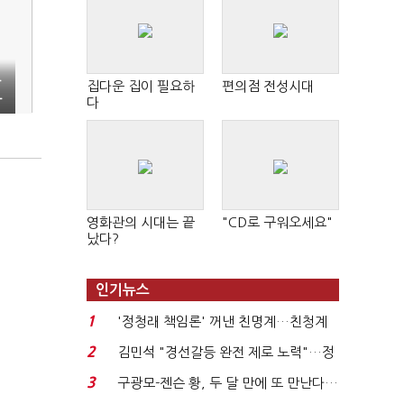
자
집다운 집이 필요하
편의점 전성시대
마
다
영화관의 시대는 끝
"CD로 구워오세요"
났다?
인기뉴스
1
'정청래 책임론' 꺼낸 친명계…친청계
는 추가투표 때리기...
2
김민석 "경선갈등 완전 제로 노력"…정
청래 "반명 공세 사...
3
구광모-젠슨 황, 두 달 만에 또 만난다…