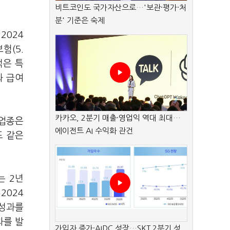
비트코인도 국가자산으로…'보관·평가·처
분' 기준은 숙제
. 2024
보험
(5.
적은 특
와 급여
카카오, 2분기 매출·영업익 역대 최대…
업종은
에이전트 AI 수익화 관건
도 같은
치는
2
년
 2024
성과를
과를 발
가입자 증가·AIDC 성장…SKT 2분기 성