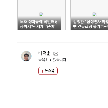
노조 성과급에 국민배당
김정관 "삼성전자 파
금까지?…재계, ‘난색’
땐 긴급조정 불가피…
화 재개해야"
배덕훈
묵묵히 걷겠습니다.
뉴스북