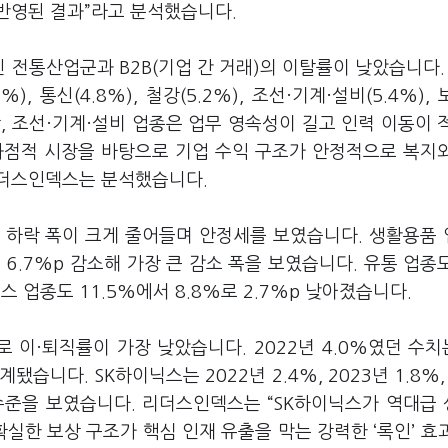
반영된 결과
”
라고 분석했습니다
.
진 전통산업군과
B2B(
기업 간 거래
)
의 이탈률이 낮았습니다
3%),
통신
(4.8%),
철강
(5.2%),
조선·기계·설비
(5.4%),
강
,
조선·기계·설비 업종은 업무 영속성이 길고 인력 이동이 
과점적 시장을 바탕으로 기업 수익 구조가 안정적으로 복지
리더스인덱스는 분석했습니다
.
 하락 폭이 크게 줄어들며 안정세를 보였습니다
.
생활용품 
이
6.7%p
감소해 가장 큰 감소 폭을 보였습니다
.
유통 업종
스 업종도
11.5%
에서
8.8%
로
2.7%p
낮아졌습니다
.
로 이·퇴직률이 가장 낮았습니다
. 2022
년
4.0%
였던 수
집계됐습니다
. SK
하이닉스는
2022
년
2.4%, 2023
년
1.8%,
수준을 보였습니다
.
리더스인덱스는
“SK
하이닉스가 역대급 
실한 보상 구조가 핵심 인재 유출을 막는 강력한
‘
록인
’
효