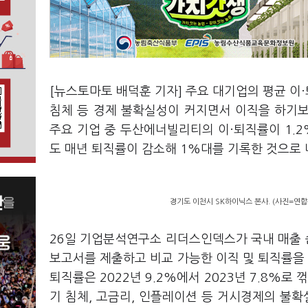
[뉴스토마토 배덕훈 기자] 주요 대기업의 평균 이
침체 등 경제 불확실성이 커지면서 이직을 하기
주요 기업 중 두산에너빌리티의 이·퇴직률이
1.
도 매년 퇴직률이 감소해
1%
대를 기록한 것으로
경기도 이천시 SK하이닉스 본사. (사진=연합
26
일 기업분석연구소 리더스인덱스가 국내 매출
보고서를 제출하고 비교 가능한 이직 및 퇴직률을
퇴직률은
2022
년
9.2%
에서
2023
년
7.8%
로 
기 침체
,
고금리
,
인플레이션 등 거시경제의 불확