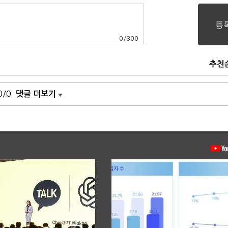
0
/
300
추천
0/0
댓글 더보기