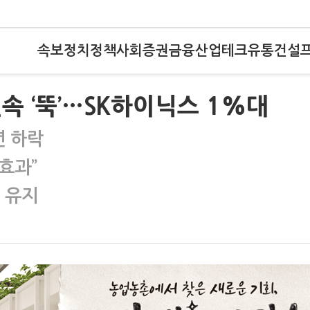
속보
정치
정책
사회
증권
금융
산업
테크
유통
건설
속 ‘뚝’…SK하이닉스 1%대
년 하락
 효과”
 유지