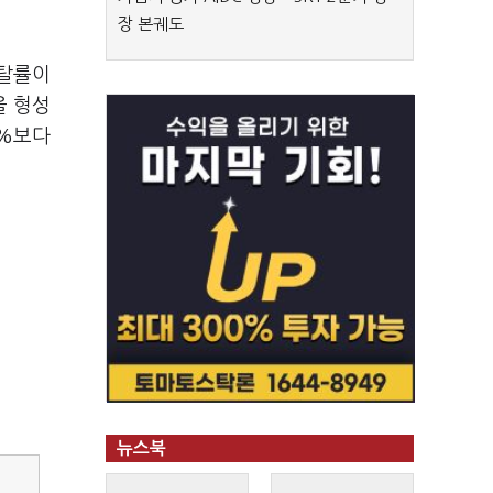
장 본궤도
이탈률이
을 형성
9%
보다
뉴스북