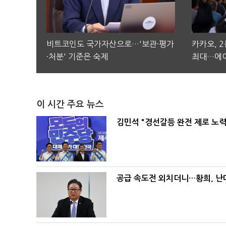
비트코인도 국가자산으로…'보관·평가
카카오, 
·처분' 기준은 숙제
최대…에이
이 시간 주요 뉴스
김민석 "경선갈등 완전 제로 노력
공급 속도전 외치더니…황희, 난