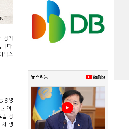
다
.
경기
입니다
.
이닉스
뉴스리듬
능경영
균 이·
로벌 경
에서 생