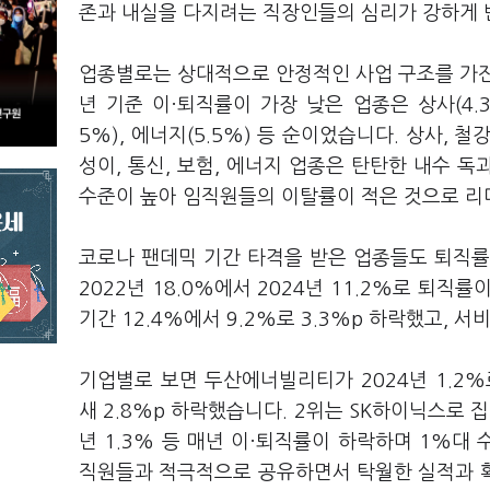
존과 내실을 다지려는 직장인들의 심리가 강하게 
업종별로는 상대적으로 안정적인 사업 구조를 가
년 기준 이·퇴직률이 가장 낮은 업종은 상사
(4.
5%),
에너지
(5.5%)
등 순이었습니다
.
상사
,
철
성이
,
통신
,
보험
,
에너지 업종은 탄탄한 내수 독
수준이 높아 임직원들의 이탈률이 적은 것으로 
코로나 팬데믹 기간 타격을 받은 업종들도 퇴직률
2022
년
18.0%
에서
2024
년
11.2%
로 퇴직률
기간
12.4%
에서
9.2%
로
3.3%p
하락했고
,
서비
기업별로 보면 두산에너빌리티가
2024
년
1.2%
새
2.8%p
하락했습니다
. 2
위는
SK
하이닉스로 
년
1.3%
등 매년 이·퇴직률이 하락하며
1%
대 
직원들과 적극적으로 공유하면서 탁월한 실적과 확