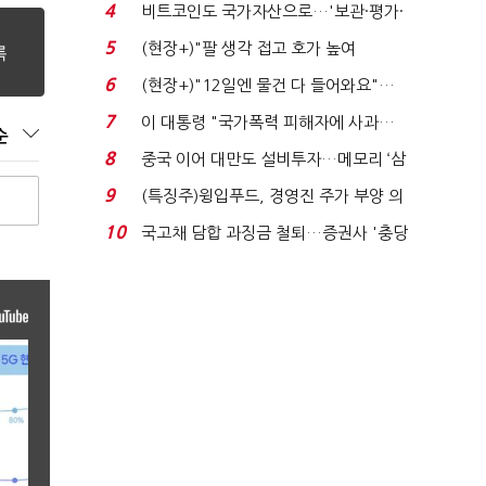
로봇·AI 등 논...
4
비트코인도 국가자산으로…'보관·평가·
처분' 기준은 ...
5
(현장+)"팔 생각 접고 호가 높여
요"…'덜 똘똘한 한 채' 20...
6
(현장+)"12일엔 물건 다 들어와요"…
빈 매대 채우며 문 연 ...
7
이 대통령 "국가폭력 피해자에 사과…
순
적극적 조사로 진...
8
중국 이어 대만도 설비투자…메모리 ‘삼
국전쟁’
9
(특징주)윙입푸드, 경영진 주가 부양 의
지에 상한가...
10
국고채 담합 과징금 철퇴…증권사 '충당
금 폭탄' 우려...