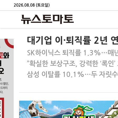
2026.08.08 (토요일)
대기업 이·퇴직률 2년 연
SK하이닉스 퇴직률 1.3%…매
”확실한 보상구조, 강력한 ‘록인’
삼성 이탈률 10.1%…두 자릿수