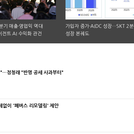
2분기 매출·영업익 역대
가입자 증가·AIDC 성장…SKT 2
전트 AI 수익화 관건
성장 본궤도
"…정청래 "반명 공세 사과부터"
데없이 '폐버스 리모델링' 제안