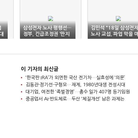
업
삼성전자 노사 평행선…
김민석 "18일 삼성전
대
정부, 긴급조정권 ‘만지
노사 교섭, 파업 막을 
작’
지막 기회"(전문)
이 기자의 최신글
‘한국판 IRA’가 외면한 국산 전기차…실효성에 ‘의문’
김동관·정기선·구형모…재계, 1980년대생 전성시대
대기업, 여전한 ‘족벌경영’…총수 일가 407명 등기임원
중공업서 AI·반도체로…두산 ‘체질개선’ 남은 과제는