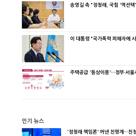
송영길 측 "정청래, 국힘 '역선
이 대통령 "국가폭력 피해자에 
주택공급 '동상이몽'…정부·서울시
인기 뉴스
'정청래 책임론' 꺼낸 친명계…친