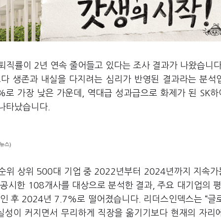
·퇴직률이
2
년 연속 줄어들고 있다는 조사 결과가 나왔습니
보다 생존과 내실을 다지려는 심리가 반영된 결과라는 분석
2%
로 가장 낮은 가운데
,
역대급 성과급으로 화제가 된
SK
하
 나타났습니다
.
뉴스)
 순위 상위
500
대 기업 중
2022
년부터
2024
년까지 지속가
 공시한
108
개사를 대상으로 분석한 결과
,
주요 대기업의 평
꺾인 후
2024
년
7.7%
로 떨어졌습니다
.
리더스인덱스는
“
글
실성이 커지면서 무리하게 직장을 옮기기보다 현재의 자리