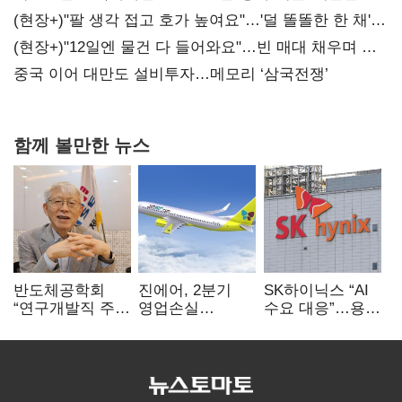
숙제
(현장+)"팔 생각 접고 호가 높여요"…'덜 똘똘한 한 채'
20억 키맞추기
(현장+)"12일엔 물건 다 들어와요"…빈 매대 채우며 문
연 홈플러스
중국 이어 대만도 설비투자…메모리 ‘삼국전쟁’
함께 볼만한 뉴스
반도체공학회
진에어, 2분기
SK하이닉스 “AI
“연구개발직 주
영업손실
수요 대응”…용인
52시간제
731억…유가
·청주 팹에 54조
개선해야”
상승 여파
투자