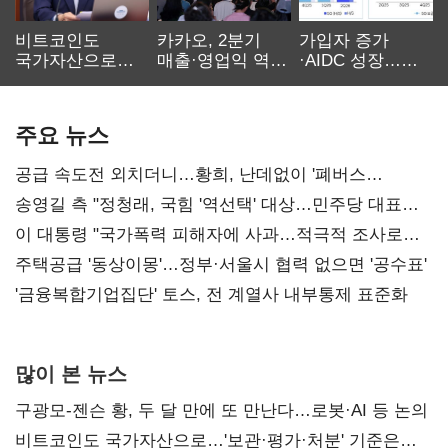
비트코인도
카카오, 2분기
가입자 증가
국가자산으로…'
매출·영업익 역대
·AIDC 성장…
보관·평가·처분'
최대…에이전트
SKT 2분기 성장
기준은 숙제
AI 수익화 관건
본궤도
주요 뉴스
공급 속도전 외치더니…황희, 난데없이 '폐버스
리모델링' 제안
송영길 측 "정청래, 국힘 '역선택' 대상…민주당 대표로
총선 지휘 못해"
이 대통령 "국가폭력 피해자에 사과…적극적 조사로
진실 밝혀야"
주택공급 '동상이몽'…정부·서울시 협력 없으면 '공수표'
'금융복합기업집단' 토스, 전 계열사 내부통제 표준화
많이 본 뉴스
구광모-젠슨 황, 두 달 만에 또 만난다…로봇·AI 등 논의
비트코인도 국가자산으로…'보관·평가·처분' 기준은