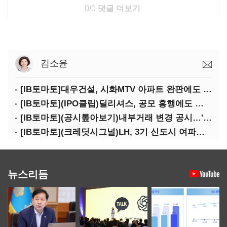
0/0
댓글 더보기
김소윤
[IB토마토]대우건설, 시화MTV 아파트 완판에도 손실…공사비 회수 난항
[IB토마토](IPO클립)딜리셔스, 공모 흥행에도 락업은 미미…441곳 중 확약 5곳
[IB토마토](공시톺아보기)내부거래 변경 공시…'20% 룰' 뭐길래
[IB토마토](크레딧시그널)LH, 3기 신도시 여파로…차입금 109조까지 확대
뉴스리듬