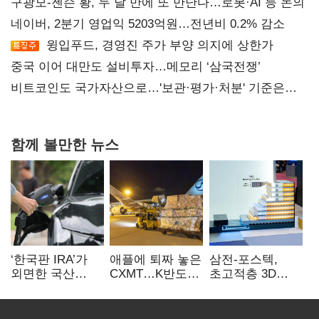
구광모-젠슨 황, 두 달 만에 또 만난다…로봇·AI 등 논의
네이버, 2분기 영업익 5203억원…전년비 0.2% 감소
윙입푸드, 경영진 주가 부양 의지에 상한가
중국 이어 대만도 설비투자…메모리 ‘삼국전쟁’
비트코인도 국가자산으로…'보관·평가·처분' 기준은
숙제
함께 볼만한 뉴스
‘한국판 IRA’가
애플에 퇴짜 놓은
삼전-포스텍,
외면한 국산
CXMT…K반도체
초고적층 3D
전기차…
협상력 ‘호재’
낸드 한계 돌파…
실효성에 ‘의문’
성능·전력효율
개선