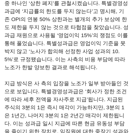
중 하나인
‘
상한 폐지
’
를 관철시켰습니다
.
특별경영성
과급에
‘
지급률의 한도를 두지 않는다
’
고 명시해
,
기
존
OPI
의 연봉
50%
상한과는 별개의 추가 보상에 한
도 제한을 두지 않는 것으로 타협점을 찾았습니다
.
성
과급 재원으로 사용될
‘
영업이익
15%’
의 쟁점도 이를
통해 풀었습니다
.
특별성과급은 영업이익 기준을 못
박지 않고
‘
노사가 합의해 선정한 사업 성과의
10.
5%’
로 규정됐습니다
.
이는 사측의 비용 부담에 따라
노조가 한발 양보한 결과로 해석됩니다
.
지급 방식은 사 측의 입장을 노조가 일부 받아들인 것
으로 보입니다
.
특별경영성과급은
‘
회사가 정한 조건
에 따라 세후 전액을 자사주로 지급
’
됩니다
.
지급된
주식의
3
분의
1
은 즉시 매각이 가능하지만
, 3
분의
1
은
1
년간
,
나머지
3
분의
1
은
2
년간 매각이 제한됩니
다
. 이는
성과급 일시 지급에 따른 현금 유동성 부담
을 줄이기 위한 장치로
,
임직원에 대한 중장기 성과와