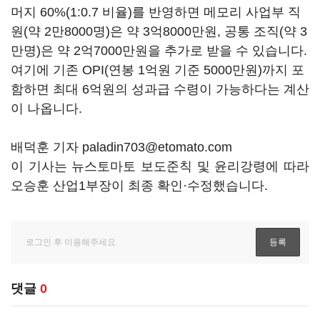
머지
60%(1:0.7
비율
)
를 반영하면 메모리 사업부 직
원
(
약
2
만
8000
명
)
은 약
3
억
8000
만원
,
공통 조직
(
약
3
만명
)
은 약
2
억
7000
만원을 추가로 받을 수 있습니다
.
여기에 기존
OPI(
연봉
1
억원 기준
5000
만원
)
까지 포
함하면 최대
6
억원의 성과급 수령이 가능하다는 계산
이 나옵니다
.
배덕훈 기자 paladin703@etomato.com
이 기사는 뉴스토마토 보도준칙 및 윤리강령에 따라
오승훈 산업1부장이 최종 확인·수정했습니다.
댓글
0