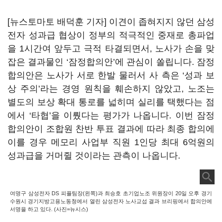
[뉴스토마토 배덕훈 기자] 이견이 좁혀지지 않던 삼성
전자 성과급 협상이 정부의 적극적인 중재로 총파업
을
1
시간여 앞두고 극적 타결되면서
,
노사가 손을 맞
잡은 결과물인
‘
잠정합의안
’
에 관심이 쏠립니다
.
잠정
합의안은 노사가 서로 한발 물러서 사 측은
‘
성과 보
상 주의
’
라는 경영 원칙을 훼손하지 않았고
,
노조는
별도의 보상 확대 통로를 넓히며 실리를 택했다는 점
에서
‘
타협
’
을 이뤘다는 평가가 나옵니다
.
이번 잠정
합의안이 조합원 찬반 투표 결과에 따라 최종 합의에
이를 경우 메모리 사업부 직원
1
인당 최대
6
억원의
성과급을 거머쥘 것이라는 관측이 나옵니다
.
여명구 삼성전자 DS 피플팀장(왼쪽)과 최승호 초기업노조 위원장이 20일 오후 경기
수원시 경기지방고용노동청에서 열린 삼성전자 노사교섭 결과 브리핑에서 합의안에
서명을 하고 있다. (사진=뉴시스)