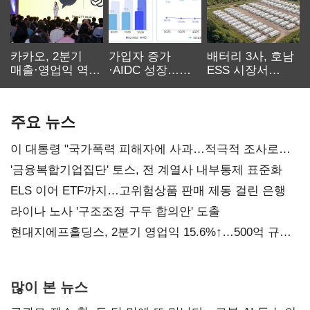
카카오, 2분기
가입자 증가
배터리 3사, 호남
매출·영업익 역대
·AIDC 성장…
ESS 시장서
최대…에이전트
SKT 2분기 성장
‘격돌’
AI 수익화 관건
본궤도
주요 뉴스
이 대통령 "국가폭력 피해자에 사과…적극적 조사로
진실 밝혀야"
'금융복합기업집단' 토스, 전 계열사 내부통제 표준화
ELS 이어 ETF까지…고위험상품 판매 제동 걸린 은행
라이나 노사 '구조조정 구두 합의안' 도출
현대지에프홀딩스, 2분기 영업익 15.6%↑…500억 규모
자사주 매입
많이 본 뉴스