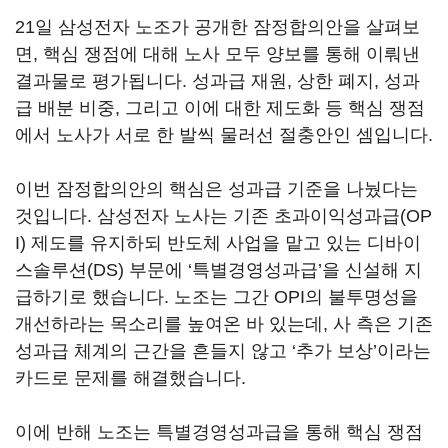
21
일 삼성전자 노조가 공개한 잠정합의안을 살펴보
면
,
핵심 쟁점에 대해 노사 모두 양보를 통해 이뤄낸
결과물로 평가됩니다
.
성과급 재원
,
상한 폐지
,
성과
급 배분 비중, 그리고 이에 대한 제도화 등 핵심 쟁점
에서 노사가 서로 한 발씩 물러선 절충안인 셈입니다
.
이번 잠정합의안의 핵심은 성과급 기준을 나눴다는
것입니다
.
삼성전자 노사는 기존 초과이익성과급
(OP
I)
제도를 유지하되 반도체 사업을 맡고 있는 디바이
스솔루션
(DS)
부문에
‘
특별경영성과급
’
을 신설해 지
급하기로 했습니다
.
노조는 그간
OPI
의 불투명성을
개선하라는 목소리를 높여온 바 있는데
,
사 측은 기존
성과급 체계의 근간을 흔들지 않고
‘
추가 보상
’
이라는
카드로 문제를 해결했습니다
.
이에 반해 노조는 특별경영성과급을 통해 핵심 쟁점