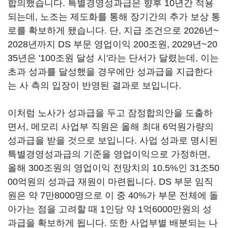
합의했습니다
.
특별경영성과급은 향후
10
년간 적용
되는데
,
노조는 제도화를 통해 장기간의 추가 보상 통
로를 확보하게 됐습니다
.
단
,
지급 조건으로
2026
년
~
2028
년까지
DS
부문 영업이익
200
조원
, 2029
년
~20
35
년은 '
100
조원 달성 시'라는 단서가 달렸는데
,
이는
초과 성과를 달성했을 경우에만 성과급을 지급한다
는 사 측의 입장이 반영된 결과로 보입니다
.
이처럼 노사가 성과급을 두고 잠정합의안을 도출하
면서
,
메모리 사업부 직원은 올해 최대
6
억원가량의
성과급을 받을 것으로 보입니다
.
사업 성과로 명시된
특별경영성과급의 기준을 영업이익으로 가정하면
,
올해
300
조원의 영업이익 전망치의
10.5%
인
31
조
50
00
억원의 성과급 재원이 마련됩니다
. DS
부문 임직
원은 약
7
만
8000
명으로 이 중
40%
가 부문 전체에 돌
아가는 점을 고려할 때
1
인당 약
1
억
6000
만원의 성
과급을 확보하게 됩니다
.
또한 사업부별 배분되는 나