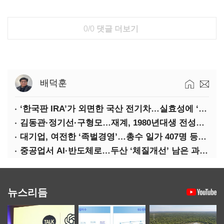
0/0
댓글 더보기
배덕훈
‘한국판 IRA’가 외면한 국산 전기차…실효성에 ‘의문’
김동관·정기선·구형모…재계, 1980년대생 전성시대
대기업, 여전한 ‘족벌경영’…총수 일가 407명 등기임원
중공업서 AI·반도체로…두산 ‘체질개선’ 남은 과제는
뉴스리듬