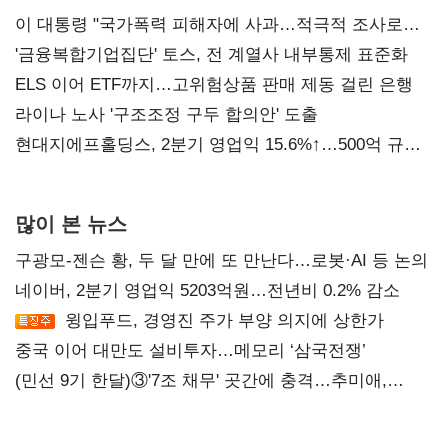
이 대통령 "국가폭력 피해자에 사과…적극적 조사로
진실 밝혀야"
'금융복합기업집단' 토스, 전 계열사 내부통제 표준화
ELS 이어 ETF까지…고위험상품 판매 제동 걸린 은행
라이나 노사 '구조조정 구두 합의안' 도출
현대지에프홀딩스, 2분기 영업익 15.6%↑…500억 규모
자사주 매입
많이 본 뉴스
구광모-젠슨 황, 두 달 만에 또 만난다…로봇·AI 등 논의
네이버, 2분기 영업익 5203억원…전년비 0.2% 감소
윙입푸드, 경영진 주가 부양 의지에 상한가
중국 이어 대만도 설비투자…메모리 ‘삼국전쟁’
(민선 9기 한달)③'7조 채무' 곳간에 충격…추미애,
20년만에 '비상재정' 선언 승부수