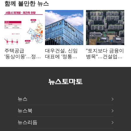
함께 볼만한 뉴스
주택공급
대우건설, 신임
"토지보다 금융이
'동상이몽'…정부
대표에 '정통
병목"…건설업계,
·서울시 협력
대우맨' 이강석
PF 자금경색
없으면 '공수표'
부사장 내정
해소 목소리
뉴스
뉴스북
뉴스리듬