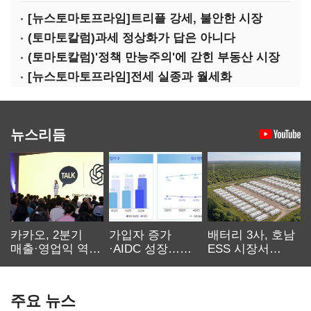
[뉴스토마토프라임]트리플 강세, 불안한 시장
(토마토칼럼)과세 정상화가 답은 아니다
(토마토칼럼)'정책 만능주의'에 갇힌 부동산 시장
[뉴스토마토프라임]전세 실종과 월세화
뉴스리듬
카카오, 2분기
가입자 증가
배터리 3사, 호남
매출·영업익 역대
·AIDC 성장…
ESS 시장서
최대…에이전트
SKT 2분기 성장
‘격돌’
AI 수익화 관건
본궤도
주요 뉴스