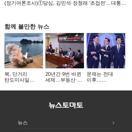
힘들어질 것"
(정기여론조사)①당심, 김민석·정청래 '초접전'…대통령
지지도 '50% 아래로'(종합)
함께 볼만한 뉴스
북, 단거리
20년간 9번 바뀐
문제는 전대
탄도미사일
세제…부동산·
이후…
발사…안보실
상속세만
선호투표제로
"즉각 중단 촉구"
건드렸다
뒤집힐 땐
'지지층 불복'
뉴스