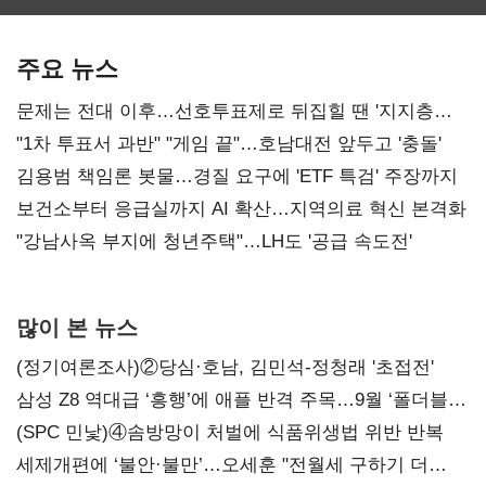
최대…에이전트
SKT 2분기 성장
‘격돌’
AI 수익화 관건
본궤도
주요 뉴스
문제는 전대 이후…선호투표제로 뒤집힐 땐 '지지층
불복'
"1차 투표서 과반" "게임 끝"…호남대전 앞두고 '충돌'
김용범 책임론 봇물…경질 요구에 'ETF 특검' 주장까지
보건소부터 응급실까지 AI 확산…지역의료 혁신 본격화
"강남사옥 부지에 청년주택"…LH도 '공급 속도전'
많이 본 뉴스
(정기여론조사)②당심·호남, 김민석-정청래 '초접전'
삼성 Z8 역대급 ‘흥행’에 애플 반격 주목…9월 ‘폴더블
대전’
(SPC 민낯)④솜방망이 처벌에 식품위생법 위반 반복
세제개편에 ‘불안·불만’…오세훈 "전월세 구하기 더