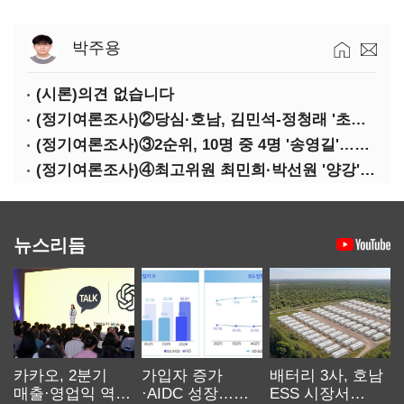
박주용
(시론)의견 없습니다
(정기여론조사)②당심·호남, 김민석-정청래 '초접전'
(정기여론조사)③2순위, 10명 중 4명 '송영길'…정청래 '한 자릿수'
(정기여론조사)④최고위원 최민희·박선원 '양강'…서미화·이성윤·임미애 뒤이어
뉴스리듬
카카오, 2분기
가입자 증가
배터리 3사, 호남
매출·영업익 역대
·AIDC 성장…
ESS 시장서