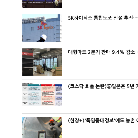
SK하이닉스 통합노조 신설 추진…
대형마트 2분기 판매 9.4% 감
(코스닥 퇴출 논란)②일본은 5년
(현장+)'폭염중대경보'에도 농촌