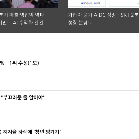
2분기 매출·영업익 역대
가입자 증가·AIDC 성장…SKT 2
전트 AI 수익화 관건
성장 본궤도
4%…1위 수성(1보)
 "부끄러운 줄 알아야"
0 지지율 하락에 '청년 챙기기'