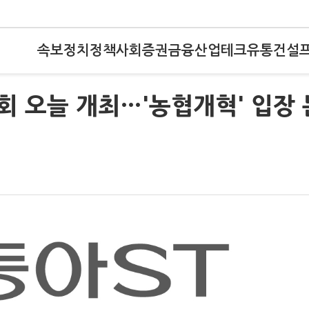
속보
정치
정책
사회
증권
금융
산업
테크
유통
건설
 오늘 개최…'농협개혁' 입장 