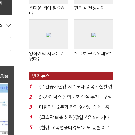
집다운 집이 필요하
편의점 전성시대
다
순
영화관의 시대는 끝
"CD로 구워오세요"
났다?
인기뉴스
1
(주간증시전망)지수보다 종목…선별 장
세 이어진다...
2
SK하이닉스 통합노조 신설 추진…구성
원 간 성과급 불...
3
대형마트 2분기 판매 9.4% 감소…홈
플러스 사태 여파...
4
(코스닥 퇴출 논란)②일본은 5년 기다
려주는데 우리는 ...
5
(현장+)'폭염중대경보'에도 농촌 이주