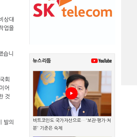
 비상대
 작업을
최했습니
뉴스리듬
 국회
 이어
한 것
비트코인도 국가자산으로…'보관·평가·처
이 발의
분' 기준은 숙제