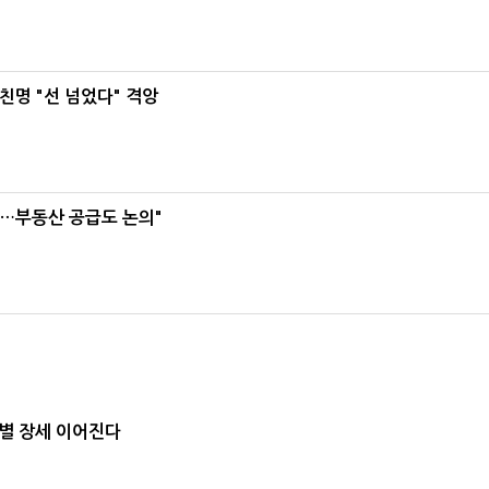
친명 "선 넘었다" 격앙
리…부동산 공급도 논의"
별 장세 이어진다