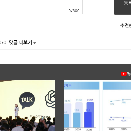
0
/
300
추천
0/0
댓글 더보기