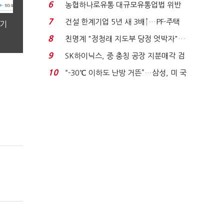
노동자는 강행군…'야...
6
농협하나로유통 대규모유통업법 위반
적발…공정위, 과...
7
건설 한계기업 5년 새 3배↑…PF·주택
분기
침체에 재무 ...
8
친명계 "정청래 지도부 당정 엇박자"…
친청계 "신천지 오...
9
SK하이닉스, 중 충칭 공장 지분매각 검
토?…“확정된 바...
10
“-30℃ 이하도 난방 거뜬”…삼성, 미 국
립연구소와 개...