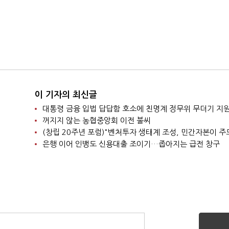
이 기자의 최신글
대통령 금융 입법 답답함 호소에 친명계 정무위 무더기 지
꺼지지 않는 농협중앙회 이전 불씨
(창립 20주년 포럼)"벤처투자 생태계 조성, 민간자본이 주
은행 이어 인뱅도 신용대출 조이기…좁아지는 급전 창구