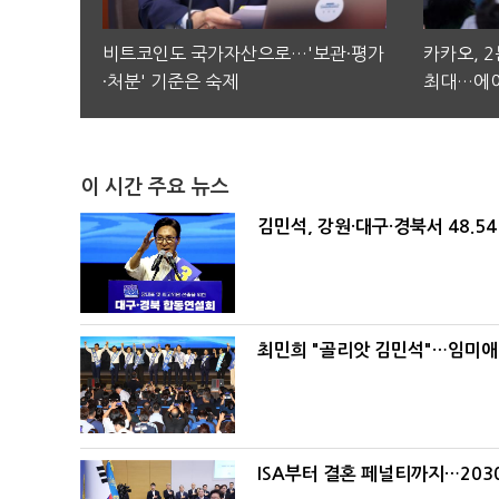
비트코인도 국가자산으로…'보관·평가
카카오, 
·처분' 기준은 숙제
최대…에이
이 시간 주요 뉴스
김민석, 강원·대구·경북서 48.5
최민희 "골리앗 김민석"…임미애
ISA부터 결혼 페널티까지…203