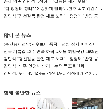
공세 멈춘 김민석…정청래 "갈등은 제가 수습"
"팀 정청래 정리" "이중잣대 말라"…민주 최고위원 계파
다툼 격화
김민석 "경선갈등 완전 제로 노력"…정청래 "반명 공세
사과부터"
많이 본 뉴스
(주간증시전망)지수보다 종목…선별 장세 이어진다
전국 기름값 12주 연속 하락…서울 휘발윳값 1909원
김민석 "경선갈등 완전 제로 노력"…정청래 "반명 공세
사과부터"
김민석, 제주·인천서 승리…누적 득표율 '1위
탈환'(종합)
김민석, 누적 45.42%로 경선 1위…정청래와 격차
0.86%p(2보)
함께 볼만한 뉴스