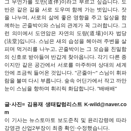
그 무언가를 도반(道伴)이라고 부르고 싶습니다. 도
반은 같은 길을 서로 도우며 함께 가는 벗입니다. 잣
을 나누며, 서로의 삶에 좋은 영향을 주고 일상을 함
께하는 곤줄박이와 스님의 관계가 꼭 그러합니다. 그
런 의미에서 도연암은 자연의 도량(道場)이자 법당
(法堂)입니다. 스님은 새의 습성을 헤아려 주변을 살
피며 먹거리를 나누고, 곤줄박이는 그 모습을 친밀함
의 신호로 받아들여 반갑게 찾아옵니다. 각기 다른 종
이지만 같은 공간에서 서로를 마주하며 상대의 세계
안에 조금씩 들어온 것입니다. "곤줄아~" 스님이 휘파
람을 불며 다시 부릅니다. 숲속 어딘가에서 작고 까만
눈이 스님을 향하며 휘리릭 화답합니다. "배배배"
글·사진= 김용재 생태칼럼리스트 K-wild@naver.co
m
이 기사는 뉴스토마토 보도준칙 및 윤리강령에 따라
강영관 산업2부장이 최종 확인·수정했습니다.