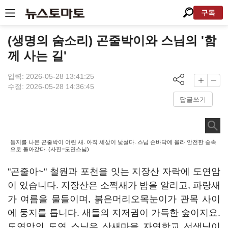
구독
(생명의 숨소리) 곤줄박이와 스님의 '함
께 사는 길'
입력: 2026-05-28 13:41:25
수정: 2026-05-28 14:36:45
답글쓰기
둥지를 나온 곤줄박이 어린 새. 아직 세상이 낯설다. 스님 손바닥에 올라 안전한 숲속
으로 돌아갔다. (사진=도연스님)
"곤줄아~" 철원과 포천을 잇는 지장산 자락에 도연암
이 있습니다. 지장산은 소쩍새가 밤을 알리고, 파랑새
가 여름을 물들이며, 붉은머리오목눈이가 관목 사이
에 둥지를 틉니다. 새들의 지저귐이 가득한 숲이지요.
도연암의 도연 스님은 산새마을 자연학교 선생님이