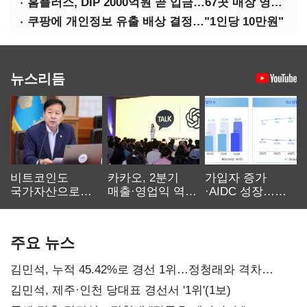
홈플러스, DIP 2000억원 곧 입금…67곳 매장 영업 재개 예정
쿠팡에 개인정보 유출 배상 결정…"1인당 10만원"
뉴스리듬
비트코인도
카카오, 2분기
가입자 증가
국가자산으로…'
매출·영업익 역대
·AIDC 성장…
보관·평가·처분'
최대…에이전트
SKT 2분기 성장
기준은 숙제
AI 수익화 관건
본궤도
주요 뉴스
김민석, 누적 45.42%로 경선 1위…정청래와 격차
0.86%p(2보)
김민석, 제주·인천 당대표 경선서 '1위'(1보)