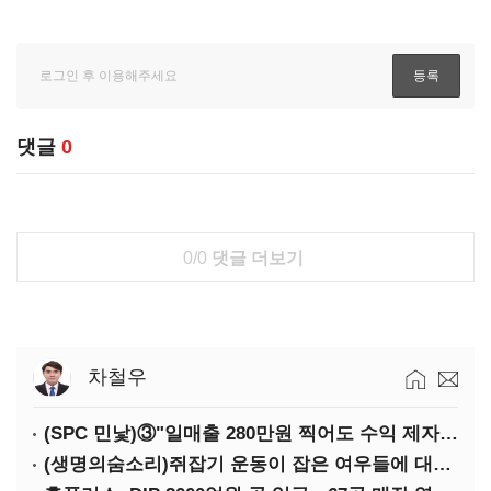
댓글
0
0/0
댓글 더보기
차철우
(SPC 민낯)③"일매출 280만원 찍어도 수익 제자리"…점주 울리는 '상시 할인'
(생명의숨소리)쥐잡기 운동이 잡은 여우들에 대하여