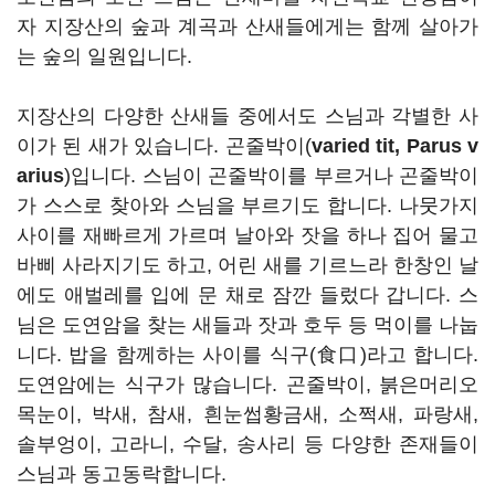
자 지장산의 숲과 계곡과 산새들에게는 함께 살아가
는 숲의 일원입니다.
지장산의 다양한 산새들 중에서도 스님과 각별한 사
이가 된 새가 있습니다. 곤줄박이(
varied tit, Parus v
arius
)입니다. 스님이 곤줄박이를 부르거나 곤줄박이
가 스스로 찾아와 스님을 부르기도 합니다. 나뭇가지
사이를 재빠르게 가르며 날아와 잣을 하나 집어 물고
바삐 사라지기도 하고, 어린 새를 기르느라 한창인 날
에도 애벌레를 입에 문 채로 잠깐 들렀다 갑니다. 스
님은 도연암을 찾는 새들과 잣과 호두 등 먹이를 나눕
니다. 밥을 함께하는 사이를 식구(食口)라고 합니다.
도연암에는 식구가 많습니다. 곤줄박이, 붉은머리오
목눈이, 박새, 참새, 흰눈썹황금새, 소쩍새, 파랑새,
솔부엉이, 고라니, 수달, 송사리 등 다양한 존재들이
스님과 동고동락합니다.