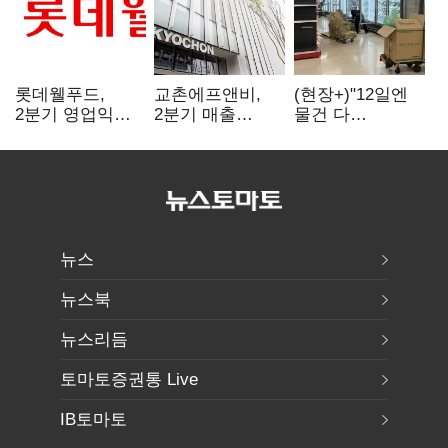
롯데웰푸드,
교촌에프앤비,
(현장+)"12일엔
2분기 영업익
2분기 매출
물건 다
89%↑…해외
1323억원…
들어와요"…빈
사업이 실적 견인
전년보다 4.9%↑
매대 채우며 문
연 홈플러스
뉴스
뉴스북
뉴스리듬
토마토증권통 Live
IB토마토