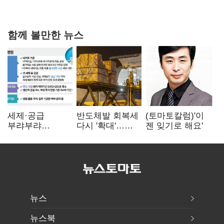
확대로 분위기 반전
함께 볼만한 뉴스
세제·공급
반도체발 회복세
(토마토칼럼)'이
부랴부랴
다시 '확대'…
젠 잊기로 해요'
재검토…'구윤철·
제조업 생산
김윤덕' 책임론
5.8% 반등
뉴스
뉴스북