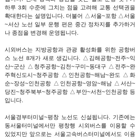
하루 3회 수준에 그치는 점을 고려해 교통 선택권을
확대한다는 설명입니다. 더불어 △서울~포항 △서울
~서산 노선 일부 운행 편은 중간 정차지를 추가하거
나 종점을 변경해 운영됩니다.
시외버스는 지방공항과 관광 활성화를 위한 공항버
스 노선 8개가 새로 생깁니다. △김해공항~전주~익
산~군산 △청주공항~김천~구미~동대구 △전주~완
주혁신도시~청주공항 △인천공항~해남~완도 △화
순~장성~인천공항 △인천공항~영암~해남 △서산~
당진~청주북부~청주공항 △부안~서천~인천공항 등
입니다.
서울경부터미널~평창 노선도 신설됩니다. 기존에는
동서울터미널에서만 평창행 시외버스를 이용할 수
있었지만 앞으로는 서울고속버스터미널에서도 이용