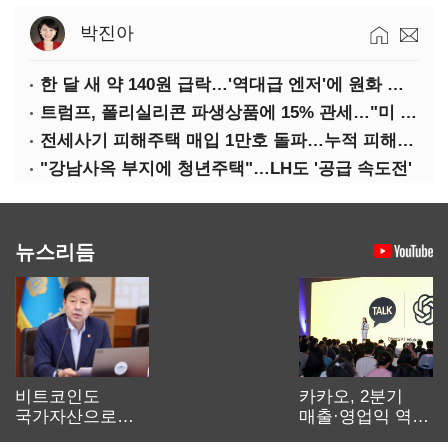
박진아
한 달 새 약 140원 급락…'역대급 엔저'에 원화 변곡점
트럼프, 폴리실리콘 파생상품에 15% 관세…"미 산업 재건"
전세사기 피해주택 매입 1만호 돌파…누적 피해자 4만278명
"강남사옥 부지에 청년주택"…LH도 '공급 속도전'
뉴스리듬
비트코인도
카카오, 2분기
국가자산으로…'
매출·영업익 역대
보관·평가·처분'
최대…에이전트