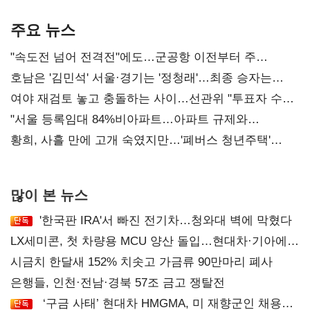
기준은 숙제
AI 수익화 관건
주요 뉴스
"속도전 넘어 전격전"에도…군공항 이전부터 주
52시간까지 '뇌관'
호남은 '김민석' 서울·경기는 '정청래'…최종 승자는
'안갯속'
여야 재검토 놓고 충돌하는 사이…선관위 "투표자 수
오차 당연"
"서울 등록임대 84%비아파트…아파트 규제와
달리해야"
황희, 사흘 만에 고개 숙였지만…'폐버스 청년주택'
후폭풍
많이 본 뉴스
'한국판 IRA'서 빠진 전기차…청와대 벽에 막혔다
LX세미콘, 첫 차량용 MCU 양산 돌입…현대차·기아에
공급
시금치 한달새 152% 치솟고 가금류 90만마리 폐사
은행들, 인천·전남·경북 57조 금고 쟁탈전
‘구금 사태’ 현대차 HMGMA, 미 재향군인 채용