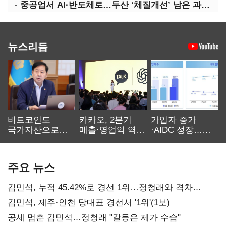
중공업서 AI·반도체로…두산 ‘체질개선’ 남은 과제는
뉴스리듬
비트코인도
카카오, 2분기
가입자 증가
국가자산으로…'
매출·영업익 역대
·AIDC 성장…
보관·평가·처분'
최대…에이전트
SKT 2분기 성장
기준은 숙제
AI 수익화 관건
본궤도
주요 뉴스
김민석, 누적 45.42%로 경선 1위…정청래와 격차
0.86%p(2보)
김민석, 제주·인천 당대표 경선서 '1위'(1보)
공세 멈춘 김민석…정청래 "갈등은 제가 수습"