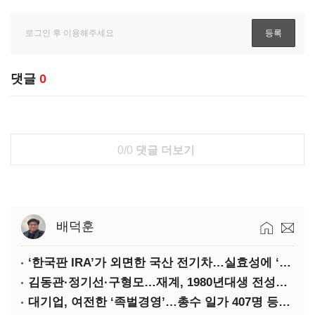
댓글
0
0/0
댓글 더보기
배덕훈
‘한국판 IRA’가 외면한 국산 전기차…실효성에 ‘의문’
김동관·정기선·구형모…재계, 1980년대생 전성시대
대기업, 여전한 ‘족벌경영’…총수 일가 407명 등기임원