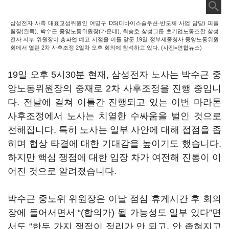
삼성전자 사측 대표교섭위원인 여명구 DS(디바이스솔루션·반도체 사업 담당) 피플
팀장(왼쪽), 박수근 중앙노동위원장(가운데), 최승호 삼성그룹 초기업노동조합 삼성
전자 지부 위원장이 총파업 예고 시점을 이틀 앞둔 19일 정부세종청사 중앙노동위원
회에서 열린 2차 사후조정 2일차 오후 회의에 참석하고 있다. (사진=연합뉴스)
19
일 오후
5
시
30
분 현재, 삼성전자 노사는 박수근 중
앙노동위원장의 중재로
2
차 사후조정을 진행 중입니
다
.
전날에 걸쳐 이틀간 진행되고 있는 이번 마라톤
사후조정에서 노사는 치열한 수싸움을 벌인 것으로
전해집니다
.
특히 노사는 일부 사안에 대해 접점을 좁
히며 협상 타결에 대한 기대감을 높이기도 했습니다
.
하지만 핵심 쟁점에 대한 입장 차가 여전해 진통이 이
어진 것으로 알려졌습니다
.
박수근 중노위 위원장은 이날 점심 휴게시간 후 회의
장에 들어서면서
“(
합의가
)
될 가능성도 일부 있다
”
면
서도
“
한두 가지 쟁점이 정리가 안 되고
,
안 좁혀지고