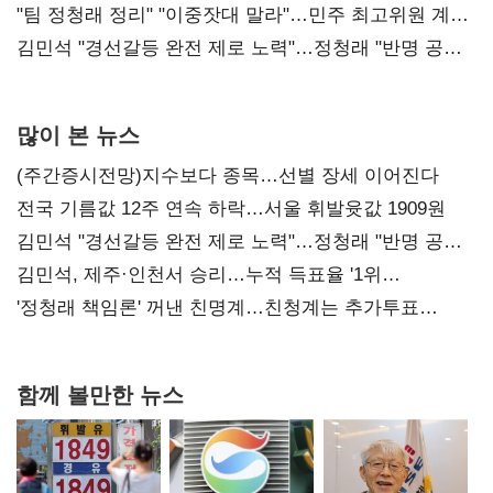
"팀 정청래 정리" "이중잣대 말라"…민주 최고위원 계파
다툼 격화
김민석 "경선갈등 완전 제로 노력"…정청래 "반명 공세
사과부터"
많이 본 뉴스
(주간증시전망)지수보다 종목…선별 장세 이어진다
전국 기름값 12주 연속 하락…서울 휘발윳값 1909원
김민석 "경선갈등 완전 제로 노력"…정청래 "반명 공세
사과부터"
김민석, 제주·인천서 승리…누적 득표율 '1위
탈환'(종합)
'정청래 책임론' 꺼낸 친명계…친청계는 추가투표
때리기
함께 볼만한 뉴스