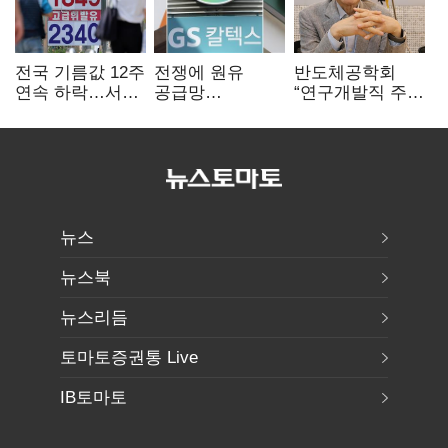
전국 기름값 12주
전쟁에 원유
반도체공학회
연속 하락…서울
공급망
“연구개발직 주
휘발윳값 1909원
흔들리자…K-
52시간제
정유, 에너지안보
개선해야”
핵심으로 재부상
뉴스
뉴스북
뉴스리듬
토마토증권통 Live
IB토마토