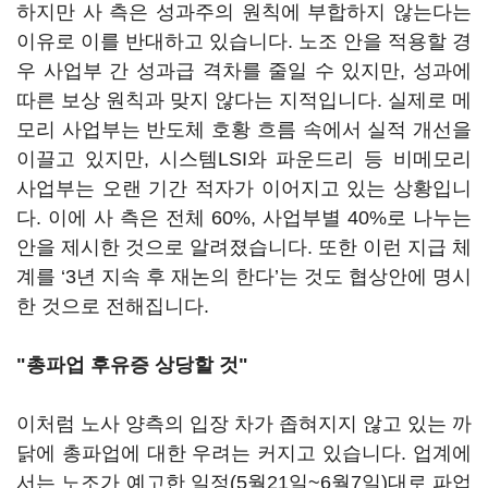
하지만 사 측은 성과주의 원칙에 부합하지 않는다는
이유로 이를 반대하고 있습니다
.
노조 안을 적용할 경
우 사업부 간 성과급 격차를 줄일 수 있지만
,
성과에
따른 보상 원칙과 맞지 않다는 지적입니다
.
실제로 메
모리 사업부는 반도체 호황 흐름 속에서 실적 개선을
이끌고 있지만
,
시스템
LSI
와 파운드리 등 비메모리
사업부는 오랜 기간 적자가 이어지고 있는 상황입니
다
.
이에 사 측은 전체
60%,
사업부별
40%
로 나누는
안을 제시한 것으로 알려졌습니다
.
또한 이런 지급 체
계를
‘3
년 지속 후 재논의 한다
’
는 것도 협상안에 명시
한 것으로 전해집니다
.
"총파업 후유증 상당할 것"
이처럼 노사 양측의 입장 차가 좁혀지지 않고 있는 까
닭에 총파업에 대한 우려는 커지고 있습니다
.
업계에
서는 노조가 예고한 일정
(5
월
21
일
~6
월
7
일
)
대로 파업