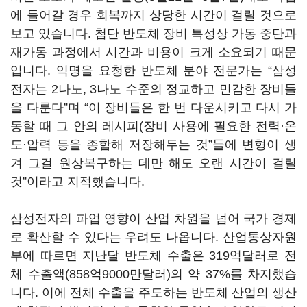
에 들어갈 경우 회복까지 상당한 시간이 걸릴 것으로
보고 있습니다
.
첨단 반도체 장비 특성상 가동 중단과
재가동 과정에서 시간과 비용이 크게 소요되기 때문
입니다
.
익명을 요청한 반도체 분야 전문가는
“
삼성
전자는
2
나노
, 3
나노 수준의 정교하고 민감한 장비들
을 다룬다
”
며
“
이 장비들은 한 번 다운시키고 다시 가
동할 때 그 안의 레시피
(
장비 사용에 필요한 전력·온
도·압력 등을 종합해 저장해두는 것
”
들에 변형이 생
겨 그걸 원상복구하는 데만 해도 오랜 시간이 걸릴
것
”
이라고 지적했습니다
.
삼성전자의 파업 영향이 산업 차원을 넘어 국가 경제
로 확산할 수 있다는 우려도 나옵니다
.
산업통상자원
부에 따르면 지난달 반도체 수출은
319
억달러로 전
체 수출액
(858
억
9000
만달러
)
의 약
37%
를 차지했습
니다
.
이에 전체 수출을 주도하는 반도체 산업의 생산