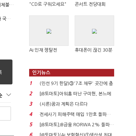
"CD로 구워오세요"
콘서트 전당대회
"첨단전력 획득제도 패러다임 전환…상생 생태계 조성해 대체불가 K-방산 도약"
2040년까지 단계적 병력 감축…국방총인력 50만 목표 2차 국방개혁 착수
AI 인재 쟁탈전
휴대폰이 끊긴 30분
인기뉴스
1
(민선 9기 한달)③'7조 채무' 곳간에 충
격…추미애, 20년...
2
[IB토마토]아워홈 떠난 구미현, 본느에
순
340억 베팅…가...
3
(시론)꿈과 계획은 다르다
4
전세사기 피해주택 매입 1만호 돌파…
누적 피해자 4만2...
5
[IB토마토]JB금융 RORWA 2% 돌파…
실적 견인은 은행 ...
6
[IB토마토](AI 보험혁신)①생산성 최대