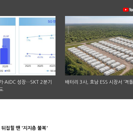
·AIDC 성장…SKT 2분기
배터리 3사, 호남 ESS 시장서 ‘격돌
도
뒤집힐 땐 '지지층 불복'