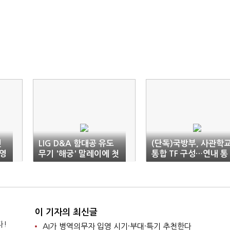
전
LIG D&A 함대공 유도
(단독)국방부, 사관학
영
무기 '해궁' 말레이에 첫
통합 TF 구성…연내 통
수출
합 작업 마무리
이 기자의 최신글
다!
AI가 병역의무자 입영 시기·부대·특기 추천한다