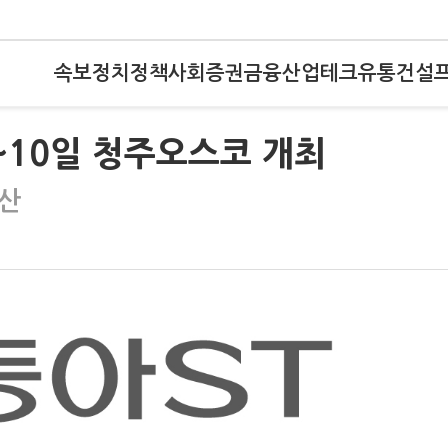
속보
정치
정책
사회
증권
금융
산업
테크
유통
건설
 6~10일 청주오스코 개최
무산