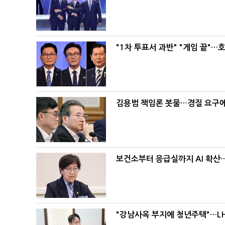
"1차 투표서 과반" "게임 끝"…
김용범 책임론 봇물…경질 요구에 
보건소부터 응급실까지 AI 확산
"강남사옥 부지에 청년주택"…LH