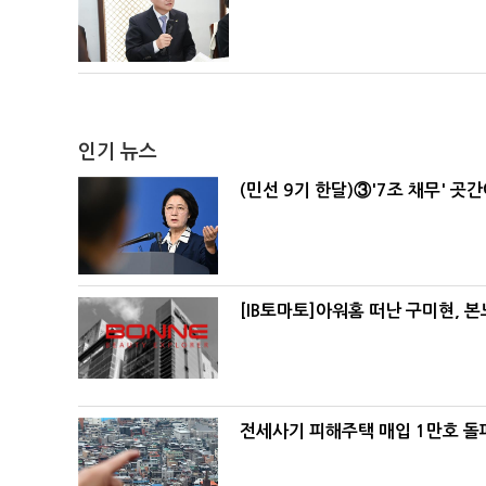
인기 뉴스
(민선 9기 한달)③'7조 채무' 곳
[IB토마토]아워홈 떠난 구미현, 
전세사기 피해주택 매입 1만호 돌