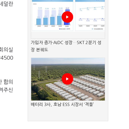
 네덜란
가입자 증가·AIDC 성장…SKT 2분기 성
소회의실
장 본궤도
4500
만 합의
맡겨주신
배터리 3사, 호남 ESS 시장서 ‘격돌’