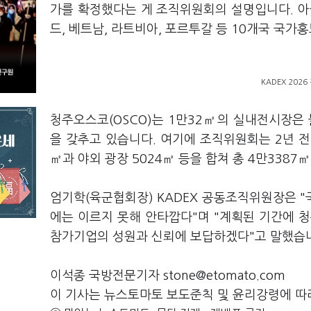
가를 확정했다는 게 조직위원회의 설명입니다. 아울
드, 베트남, 라트비아, 포르투갈 등 10개국 국가
KADEX 202
청주오스코(OSCO)는 1만32㎡의 실내전시장은 
을 갖추고 있습니다. 여기에 조직위원회는 2년 전
㎡과 야외 광장 5024㎡ 등을 합쳐 총 4만338
엄기학(육군협회장) KADEX 공동조직위원장은 
에는 이르지 못해 안타깝다"며 "계획된 기간에 청
참가기업의 성원과 신뢰에 보답하겠다"고 말했습
이석종 국방전문기자 stone@etomato.com
이 기사는 뉴스토마토 보도준칙 및 윤리강령에 따