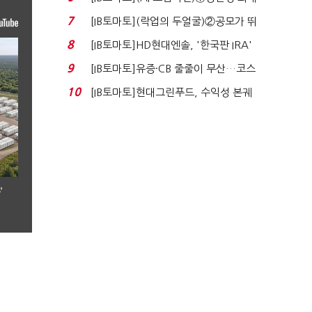
80% 개선…현실...
7
[IB토마토](락업의 두얼굴)②공모가 뛰
자 첫날 매도…FI ...
8
[IB토마토]HD현대엔솔, '한국판 IRA'
수혜 부상…세액공...
9
[IB토마토]유증·CB 줄줄이 무산…코스
닥 벌점 급증에 ...
10
[IB토마토]현대그린푸드, 수익성 본궤
도…실적 개선에 ...
’